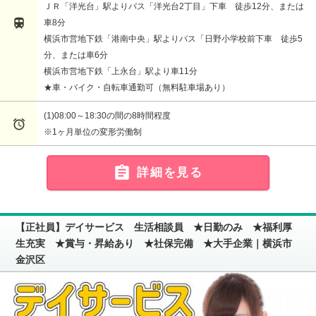
ＪＲ「洋光台」駅よりバス「洋光台2丁目」下車 徒歩12分、または

車8分
横浜市営地下鉄「港南中央」駅よりバス「日野小学校前下車 徒歩5
分、または車6分
横浜市営地下鉄「上永台」駅より車11分
★車・バイク・自転車通勤可（無料駐車場あり）
(1)08:00～18:30の間の8時間程度

※1ヶ月単位の変形労働制

詳細を見る
【正社員】デイサービス 生活相談員 ★日勤のみ ★福利厚
生充実 ★賞与・昇給あり ★社保完備 ★大手企業｜横浜市
金沢区