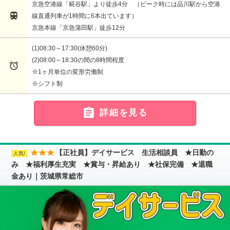
京急空港線「糀谷駅」より徒歩4分 （ピーク時には品川駅から空港

線直通列車が1時間に6本出ています）
京急本線「京急蒲田駅」徒歩12分
(1)08:30～17:30(休憩60分)
(2)08:00～18:30の間の8時間程度

※1ヶ月単位の変形労働制
※シフト制

詳細を見る
【正社員】デイサービス 生活相談員 ★日勤の
み ★福利厚生充実 ★賞与・昇給あり ★社保完備 ★退職
金あり｜茨城県常総市