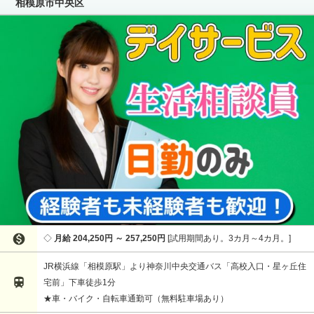
相模原市中央区

月給 204,250円 ～ 257,250円
試用期間あり。3カ月～4カ月。
JR横浜線「相模原駅」より神奈川中央交通バス「高校入口・星ヶ丘住

宅前」下車徒歩1分
★車・バイク・自転車通勤可（無料駐車場あり）