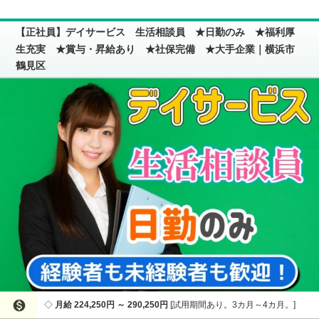
【正社員】デイサービス 生活相談員 ★日勤のみ ★福利厚
生充実 ★賞与・昇給あり ★社保完備 ★大手企業｜横浜市
鶴見区

月給 224,250円 ～ 290,250円
試用期間あり。3カ月～4カ月。