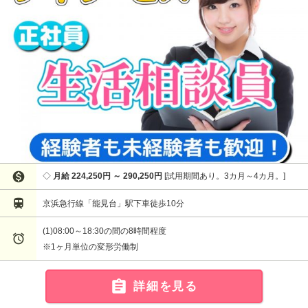

月給 224,250円 ～ 290,250円
試用期間あり。3カ月～4カ月。

京浜急行線「能見台」駅下車徒歩10分
(1)08:00～18:30の間の8時間程度

※1ヶ月単位の変形労働制

詳細を見る