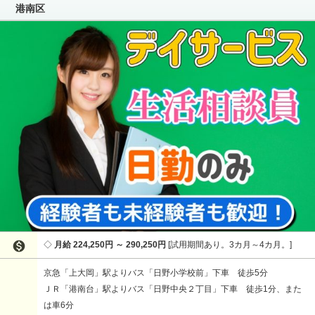
港南区

月給 224,250円 ～ 290,250円
試用期間あり。3カ月～4カ月。
京急「上大岡」駅よりバス「日野小学校前」下車 徒歩5分
ＪＲ「港南台」駅よりバス「日野中央２丁目」下車 徒歩1分、また
は車6分