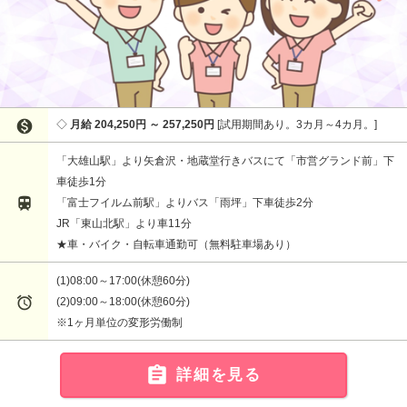

月給 204,250円 ～ 257,250円
試用期間あり。3カ月～4カ月。
「大雄山駅」より矢倉沢・地蔵堂行きバスにて「市営グランド前」下
車徒歩1分

「富士フイルム前駅」よりバス「雨坪」下車徒歩2分
JR「東山北駅」より車11分
★車・バイク・自転車通勤可（無料駐車場あり）
(1)08:00～17:00(休憩60分)

(2)09:00～18:00(休憩60分)
※1ヶ月単位の変形労働制

詳細を見る