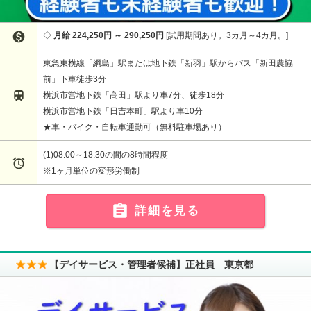

月給 224,250円 ～ 290,250円
試用期間あり。3カ月～4カ月。
東急東横線「綱島」駅または地下鉄「新羽」駅からバス「新田農協
前」下車徒歩3分

横浜市営地下鉄「高田」駅より車7分、徒歩18分
横浜市営地下鉄「日吉本町」駅より車10分
★車・バイク・自転車通勤可（無料駐車場あり）
(1)08:00～18:30の間の8時間程度

※1ヶ月単位の変形労働制

詳細を見る
【デイサービス・管理者候補】正社員 東京都