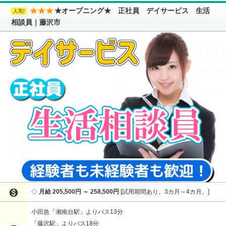
★オープニング★ 正社員 デイサービス 生活
相談員｜藤沢市

月給 205,500円 ～ 258,500円
試用期間あり。3カ月～4カ月。
小田急「湘南台駅」よりバス13分
「藤沢駅」よりバス18分