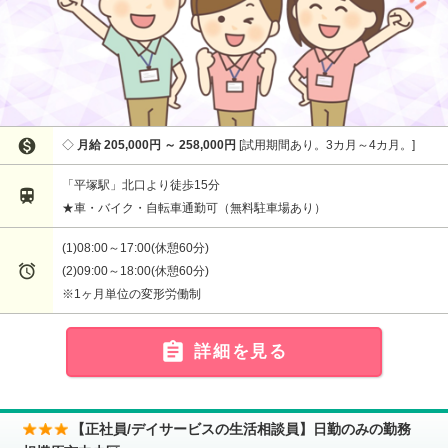

月給 205,000円 ～ 258,000円
試用期間あり。3カ月～4カ月。
「平塚駅」北口より徒歩15分

★車・バイク・自転車通勤可（無料駐車場あり）
(1)08:00～17:00(休憩60分)

(2)09:00～18:00(休憩60分)
※1ヶ月単位の変形労働制

詳細を見る
【正社員/デイサービスの生活相談員】日勤のみの勤務