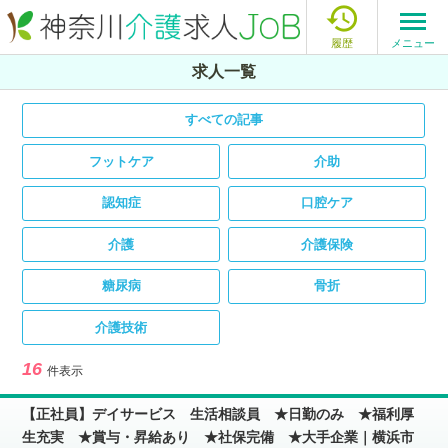

メニュー
履歴
求人一覧
すべての記事
フットケア
介助
認知症
口腔ケア
介護
介護保険
糖尿病
骨折
介護技術
16
件表示
【正社員】デイサービス 生活相談員 ★日勤のみ ★福利厚
生充実 ★賞与・昇給あり ★社保完備 ★大手企業｜横浜市