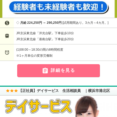

月給 224,250円 ～ 290,250円
試用期間あり。3カ月～4カ月。
JR京浜東北線「洋光台駅」下車徒歩10分

JR京浜東北線「港南台駅」下車徒歩20分
(1)08:00～18:30の間の8時間程度

※1ヶ月単位の変形労働制

詳細を見る
【正社員】デイサービス 生活相談員 ｜横浜市港北区