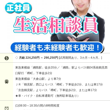

月給 224,250円 ～ 290,250円
試用期間あり。3カ月～4カ月。
東急東横線「綱島駅」徒歩20分／「綱島」駅よりバス鶴04系統鶴見西
口駅行「樽町」下車徒歩2分
東急東横線「大倉山駅」より車7分

ＪＲ「鶴見駅」西口よりバス「樽町」下車徒歩2分、または車17分
「京急鶴見駅」よりバス「樽町」下車徒歩2分、または車17分
★車・バイク・自転車通勤可（無料駐車場あり）
(1)08:00～18:30の間の8時間程度
