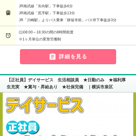
JR南武線「矢向駅」下車徒歩6分

JR南武線「尻手駅」下車徒歩13分
JR「川崎駅」よりバス乗車「静翁寺前」バス停下車徒歩3分
(1)08:00～18:30の間の8時間程度

※1ヶ月単位の変形労働制

詳細を見る
【正社員】デイサービス 生活相談員 ★日勤のみ ★福利厚
生充実 ★賞与・昇給あり ★社保完備 ｜横浜市泉区