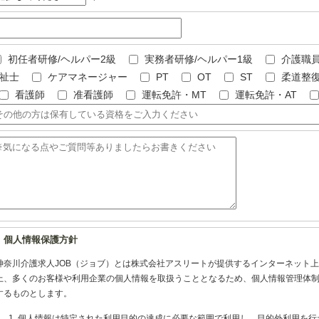
初任者研修/ヘルパー2級
実務者研修/ヘルパー1級
介護職
祉士
ケアマネージャー
PT
OT
ST
柔道整
看護師
准看護師
運転免許・MT
運転免許・AT
個人情報保護方針
神奈川介護求人JOB（ジョブ）とは株式会社アスリートが提供するインターネット
上、多くのお客様や利用企業の個人情報を取扱うこととなるため、個人情報管理体
するものとします。
個人情報は特定された利用目的の達成に必要な範囲で利用し、目的外利用を行