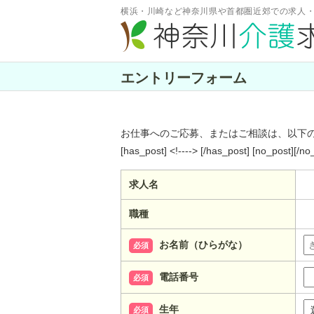
横浜・川崎など神奈川県や首都圏近郊での求人
エントリーフォーム
お仕事へのご応募、またはご相談は、以下
[has_post] <!----> [/has_post] [no_post][/no
求人名
職種
お名前（ひらがな）
必須
電話番号
必須
生年
必須