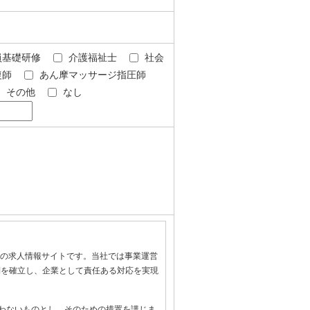
員基礎研修
介護福祉士
社会
復師
あん摩マッサージ指圧師
その他
なし
上の求人情報サイトです。当社では事業運営
制を確立し、企業として責任ある対応を実現
わないものとし、そのための措置を講じま