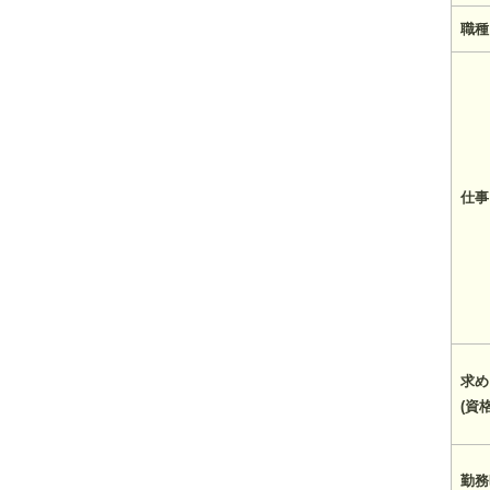
職種
仕事
求め
(資
勤務