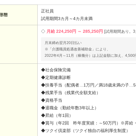
正社員
形態
試用期間3カ月～4カ月未満
月給 224,250円 ～ 285,250円
試用期間あり。3
月末締め翌月20日払い
※「介護職員処遇改善補助金」により、
2022年4月～11月（稼働分）は上記金額に加え、4,50
◆社会保険完備
◆定期健康診断
◆扶養手当（配偶者…1万円／満18歳未満の子…
◆残業手当（残業代全額支給）
◆資格手当
◆退職金（勤続年数3年以上）
◆昇給（年1回）
◆賞与（年2回 昨年度実績：～50万円）※昇給
◆ツクイ倶楽部（ツクイ独自の福利厚生制度）