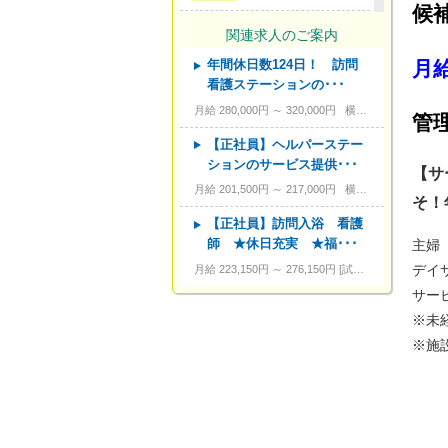
候
---
サービス形態
関連求人のご案内
月給
年間休日数124日！ 訪問
---
資格
看護ステーションの･･･
---
こだわり条件
月給 280,000円 ～ 320,000円
横浜市旭区今宿１－２８－２
管
---
キーワード
【正社員】ヘルパーステー
ションのサービス提供･･･
【サ
月給 201,500円 ～ 217,000円
横浜市神奈川区西神奈川１－９－２
そ！
【正社員】訪問入浴 看護
師 ★休日充実 ★福･･･
主婦
デイ
月給 223,150円 ～ 276,150円
試用期間あり。3カ月～4カ月。
サー
※未
※施