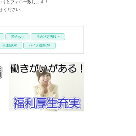
かりとフォロー致します！
せください。
昇給あり
月給25万円以上
車通勤OK
バイク通勤OK