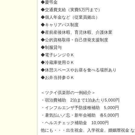
◆慶弔金
◆交通費支給（実費5万円まで）
◆個人年金など（従業員拠出）
◆キャリアパス制度
◆産前産後休暇、育児休暇、介護休業
◆公的資格取得・自己啓発支援制度
◆制服貸与
◆電子レンジＯＫ
◆冷蔵庫使用ＯＫ
◆休憩スペースやお昼を食べる場所あり
◆お弁当持参ＯＫ
＜ツクイ倶楽部の一例紹介＞
・宿泊費補助 2泊まで1泊あたり5,000円
・インフルエンザ予防接種補助 5,000円
・暑気払い／忘・新年会補助 各5,000円
・ヘルスチェック補助金 10,000円
他にも・・・出生祝金、入学祝金、婚姻暦祝金 な