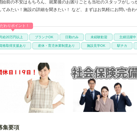
開始前の不安はもちろん、就業後のお困りごとも当社のスタッフがしっ
してみたい！施設の詳細を聞きたい！ など、まずはお気軽にお問い合わ
だわりポイント！
月給20万円以上
ブランクOK
日勤のみ
未経験歓迎
主婦活躍中
資格取得支援あり
産休・育児休業制度あり
施設見学OK
駅チカ
募集要項