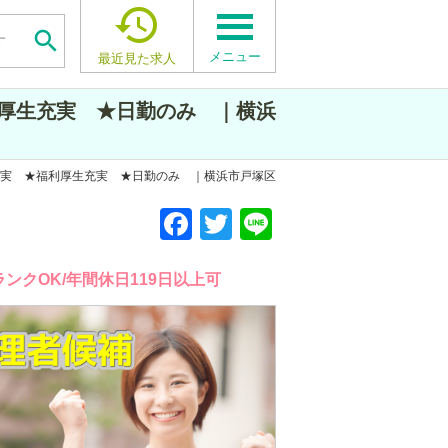


メニュー
最近見た求人
厚生充実 ★日勤のみ ｜横浜
充実 ★福利厚生充実 ★日勤のみ ｜横浜市戸塚区
F
T
Li
a
wi
n
c
tt
e
ランクOK/年間休日119日以上可
e
er
b
o
o
k