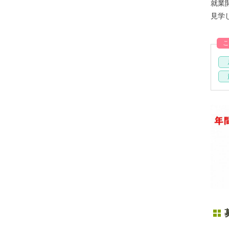
就業
見学
こ