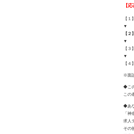
【応
【１
▼
【２
▼
【３
▼
【４
※面
◆こ
この
◆あ
「神
求人
その