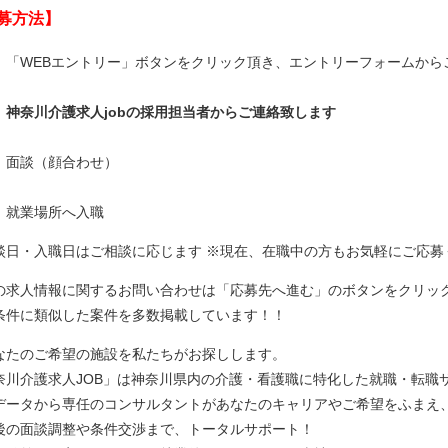
募方法】
】「WEBエントリー」ボタンをクリック頂き、エントリーフォームから
】神奈川介護求人jobの採用担当者からご連絡致します
】面談（顔合わせ）
】就業場所へ入職
談日・入職日はご相談に応じます ※現在、在職中の方もお気軽にご応募
の求人情報に関するお問い合わせは「応募先へ進む」のボタンをクリック
条件に類似した案件を多数掲載しています！！
なたのご希望の施設を私たちがお探しします。
奈川介護求人JOB」は神奈川県内の介護・看護職に特化した就職・転職
データから専任のコンサルタントがあなたのキャリアやご希望をふまえ
後の面談調整や条件交渉まで、トータルサポート！