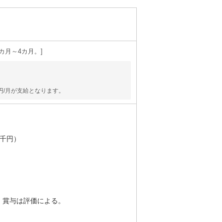
カ月～4カ月。
0円/月が支給となります。
5千円）
・賞与は評価による。