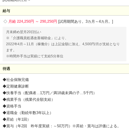
給与
月給 224,250円 ～ 290,250円
試用期間あり。3カ月～4カ月。
月末締め翌月20日払い
※「介護職員処遇改善補助金」により、
2022年4月～11月（稼働分）は上記金額に加え、4,500円/月が支給となり
ます。
※時間外手当は実績にて支給5分単位
待遇
◆社会保険完備
◆定期健康診断
◆扶養手当（配偶者…1万円／満18歳未満の子…5千円）
◆残業手当（残業代全額支給）
◆資格手当
◆退職金（勤続年数3年以上）
◆昇給（年1回）
◆賞与（年2回 昨年度実績：～50万円）※昇給・賞与は評価による。