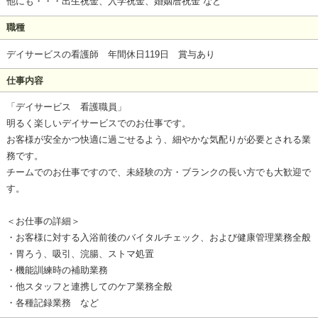
他にも・・・出生祝金、入学祝金、婚姻暦祝金 など
職種
デイサービスの看護師 年間休日119日 賞与あり
仕事内容
「デイサービス 看護職員」
明るく楽しいデイサービスでのお仕事です。
お客様が安全かつ快適に過ごせるよう、細やかな気配りが必要とされる業
務です。
チームでのお仕事ですので、未経験の方・ブランクの長い方でも大歓迎で
す。
＜お仕事の詳細＞
・お客様に対する入浴前後のバイタルチェック、および健康管理業務全般
・胃ろう、吸引、浣腸、ストマ処置
・機能訓練時の補助業務
・他スタッフと連携してのケア業務全般
・各種記録業務 など