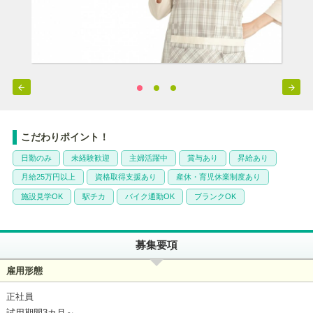


こだわりポイント！
日勤のみ
未経験歓迎
主婦活躍中
賞与あり
昇給あり
月給25万円以上
資格取得支援あり
産休・育児休業制度あり
施設見学OK
駅チカ
バイク通勤OK
ブランクOK
募集要項
雇用形態
正社員
試用期間3カ月～