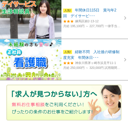
年間休日115日 賞与年2
回 デイサービ･･･
練馬区錦2-13-12
月給 195,100円 ～ 227,700円
一律手当含む、経験・資格考慮
経験不問 入社後の研修制
度充実 年間休日･･･
神奈川県茅ヶ崎市浜見平11-1
月給 250,000円 ～ 320,000円
試用期間あり。3カ月～4カ月。