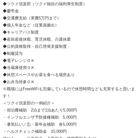
◆ツクイ倶楽部（ツクイ独自の福利厚生制度）
◆慶弔金
◆交通費支給（実費5万円まで）
◆個人年金など（従業員拠出）
◆キャリアパス制度
◆産前産後休暇、育児休暇、介護休業
◆公的資格取得・自己啓発支援制度
◆制服貸与
◆電子レンジＯＫ
◆冷蔵庫使用ＯＫ
◆休憩スペースやお昼を食べる場所あり
◆お弁当持参ＯＫ
※職場にはFreeWiFiも完備しているので休憩時間なども充実すると思いま
す！
＜ツクイ倶楽部の一例紹介＞
・宿泊費補助 2泊まで1泊あたり5,000円
・インフルエンザ予防接種補助 5,000円
・暑気払い／忘・新年会補助 各5,000円
・ヘルスチェック補助金 10,000円