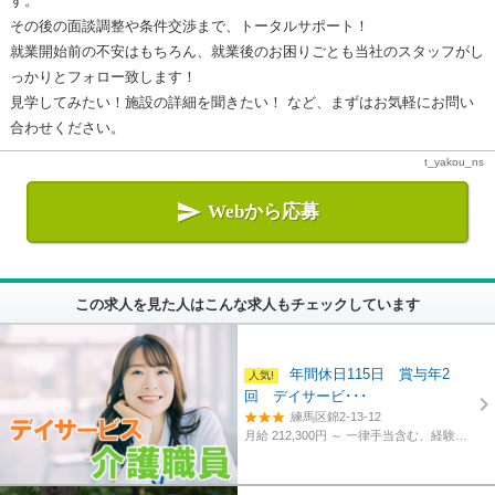
す。
その後の面談調整や条件交渉まで、トータルサポート！
就業開始前の不安はもちろん、就業後のお困りごとも当社のスタッフがし
っかりとフォロー致します！
見学してみたい！施設の詳細を聞きたい！ など、まずはお気軽にお問い
合わせください。
t_yakou_ns

Webから応募
この求人を見た人はこんな求人もチェックしています
年間休日115日 賞与年2
回 デイサービ･･･
練馬区錦2-13-12
月給 212,300円 ～
一律手当含む、経験・資格考慮