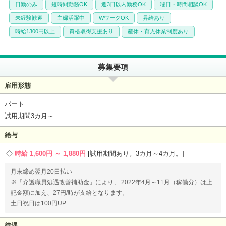
日勤のみ
短時間勤務OK
週3日以内勤務OK
曜日・時間相談OK
未経験歓迎
主婦活躍中
WワークOK
昇給あり
時給1300円以上
資格取得支援あり
産休・育児休業制度あり
募集要項
雇用形態
パート
試用期間3カ月～
給与
時給 1,600円 ～ 1,880円
試用期間あり。3カ月～4カ月。
月末締め翌月20日払い
※「介護職員処遇改善補助金」により、 2022年4月～11月（稼働分）は上
記金額に加え、27円/時が支給となります。
土日祝日は100円UP
待遇