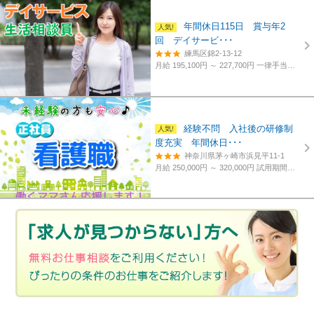
年間休日115日 賞与年2
回 デイサービ･･･
練馬区錦2-13-12
月給 195,100円 ～ 227,700円
一律手当含む、経験・資格考慮
経験不問 入社後の研修制
度充実 年間休日･･･
神奈川県茅ヶ崎市浜見平11-1
月給 250,000円 ～ 320,000円
試用期間あり。3カ月～4カ月。