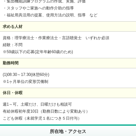
・集団機能訓練プログラムの作成、実施、評価
・スタッフやご家族への動作介助の指導
・福祉用具活用の提案、使用方法の説明、指導 など
求める人材
資格：理学療法士・作業療法士・言語聴覚士 いずれか必須
経験：不問
※59歳以下の応募(定年年齢60歳のため)
勤務時間
(1)08:30～17:30(休憩60分)
※1ヶ月単位の変形労働制
休日・休暇
週1～可。土曜だけ、日曜だけも相談可
有給休暇初年度10日（勤務日数により変動あり）
こども休暇（未就学児１名につき５日付与）
所在地・アクセス