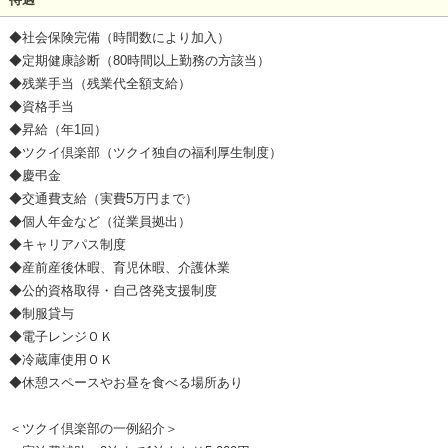
◆社会保険完備（時間数により加入）
◆定期健康診断（80時間以上勤務の方該当）
◆残業手当（残業代全額支給）
◆資格手当
◆昇給（年1回）
◆ツクイ倶楽部（ツクイ独自の福利厚生制度）
◆慶弔金
◆交通費支給（実費5万円まで）
◆個人年金など（従業員拠出）
◆キャリアパス制度
◆産前産後休暇、育児休暇、介護休業
◆公的資格取得・自己啓発支援制度
◆制服貸与
◆電子レンジＯＫ
◆冷蔵庫使用ＯＫ
◆休憩スペースやお昼を食べる場所あり
＜ツクイ倶楽部の一例紹介＞