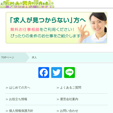
TOPページ
求人
F
T
Li
a
wi
n
c
tt
e
はじめての方へ
よくあるご質問
e
er
お役立ち情報
運営会社案内
b
o
個人情報保護方針
お問い合わせ