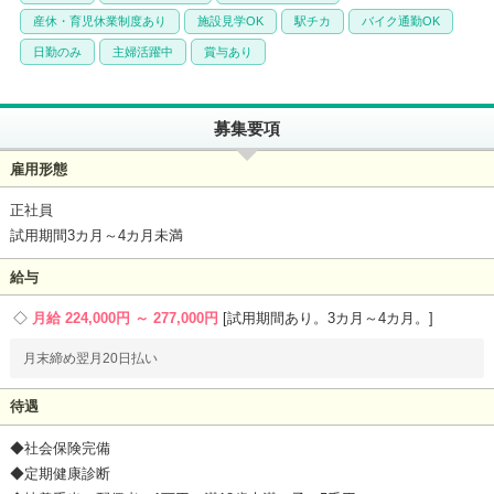
産休・育児休業制度あり
施設見学OK
駅チカ
バイク通勤OK
日勤のみ
主婦活躍中
賞与あり
募集要項
雇用形態
正社員
試用期間3カ月～4カ月未満
給与
月給 224,000円 ～ 277,000円
試用期間あり。3カ月～4カ月。
月末締め翌月20日払い
待遇
◆社会保険完備
◆定期健康診断