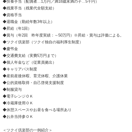
◆扶養手当（配偶者…1万円／満18歳未満の子…5千円）
◆残業手当（残業代全額支給）
◆資格手当
◆退職金（勤続年数3年以上）
◆昇給（年1回）
◆賞与（年2回 昨年度実績：～50万円）※昇給・賞与は評価による。
◆ツクイ倶楽部（ツクイ独自の福利厚生制度）
◆慶弔金
◆交通費支給（実費5万円まで）
◆個人年金など（従業員拠出）
◆キャリアパス制度
◆産前産後休暇、育児休暇、介護休業
◆公的資格取得・自己啓発支援制度
◆制服貸与
◆電子レンジＯＫ
◆冷蔵庫使用ＯＫ
◆休憩スペースやお昼を食べる場所あり
◆お弁当持参ＯＫ
＜ツクイ倶楽部の一例紹介＞