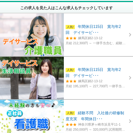
この求人を見た人はこんな求人もチェックしています
年間休日115日 賞与年2
回 デイサービ･･･
練馬区錦2-13-12
月給 212,300円 ～
一律手当含む、経験・資格考慮
年間休日115日 賞与年2
回 デイサービ･･･
練馬区錦2-13-12
月給 195,100円 ～ 227,700円
一律手当含む、経験・資格考慮
経験不問 入社後の研修制
度充実 年間休日･･･
神奈川県茅ヶ崎市浜見平11-1
月給 250,000円 ～ 320,000円
試用期間あり。3カ月～4カ月。