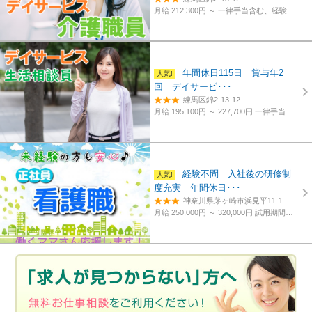
月給 212,300円 ～
一律手当含む、経験・資格考慮
年間休日115日 賞与年2
回 デイサービ･･･
練馬区錦2-13-12
月給 195,100円 ～ 227,700円
一律手当含む、経験・資格考慮
経験不問 入社後の研修制
度充実 年間休日･･･
神奈川県茅ヶ崎市浜見平11-1
月給 250,000円 ～ 320,000円
試用期間あり。3カ月～4カ月。