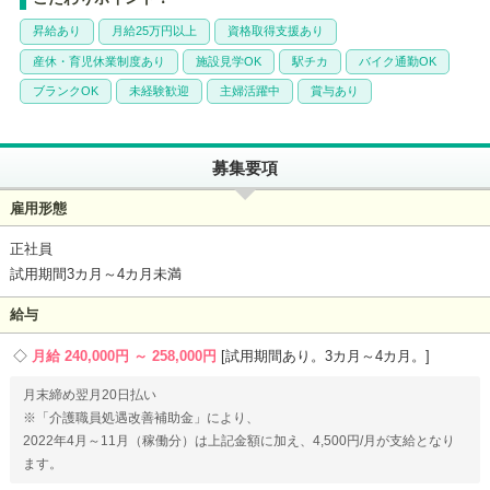
昇給あり
月給25万円以上
資格取得支援あり
産休・育児休業制度あり
施設見学OK
駅チカ
バイク通勤OK
ブランクOK
未経験歓迎
主婦活躍中
賞与あり
募集要項
雇用形態
正社員
試用期間3カ月～4カ月未満
給与
月給 240,000円 ～ 258,000円
試用期間あり。3カ月～4カ月。
月末締め翌月20日払い
※「介護職員処遇改善補助金」により、
2022年4月～11月（稼働分）は上記金額に加え、4,500円/月が支給となり
ます。