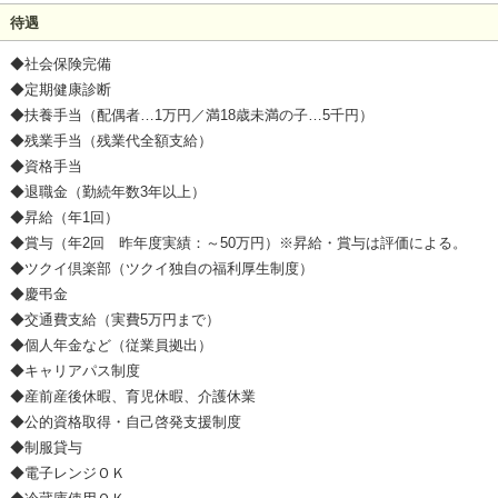
待遇
◆社会保険完備
◆定期健康診断
◆扶養手当（配偶者…1万円／満18歳未満の子…5千円）
◆残業手当（残業代全額支給）
◆資格手当
◆退職金（勤続年数3年以上）
◆昇給（年1回）
◆賞与（年2回 昨年度実績：～50万円）※昇給・賞与は評価による。
◆ツクイ倶楽部（ツクイ独自の福利厚生制度）
◆慶弔金
◆交通費支給（実費5万円まで）
◆個人年金など（従業員拠出）
◆キャリアパス制度
◆産前産後休暇、育児休暇、介護休業
◆公的資格取得・自己啓発支援制度
◆制服貸与
◆電子レンジＯＫ