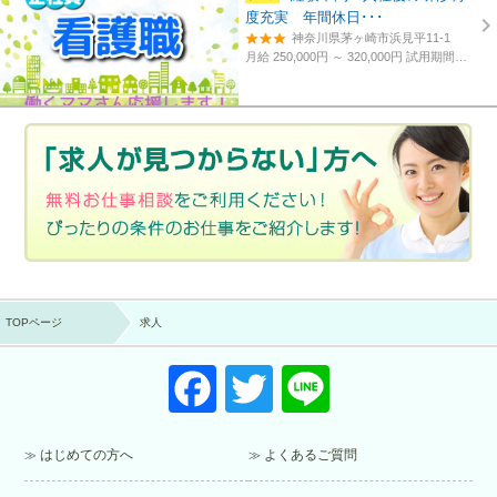
度充実 年間休日･･･
神奈川県茅ヶ崎市浜見平11-1
月給 250,000円 ～ 320,000円
試用期間あり。3カ月～4カ月。
TOPページ
求人
F
T
Li
a
wi
n
c
tt
e
はじめての方へ
よくあるご質問
e
er