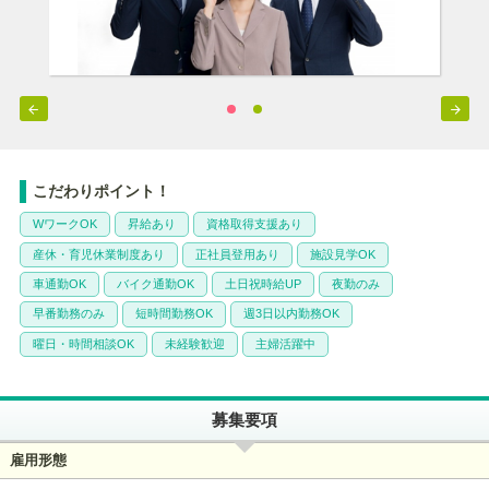


こだわりポイント！
WワークOK
昇給あり
資格取得支援あり
産休・育児休業制度あり
正社員登用あり
施設見学OK
車通勤OK
バイク通勤OK
土日祝時給UP
夜勤のみ
早番勤務のみ
短時間勤務OK
週3日以内勤務OK
曜日・時間相談OK
未経験歓迎
主婦活躍中
募集要項
雇用形態