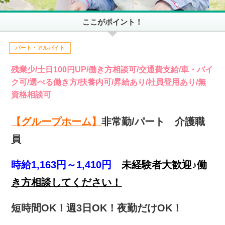
ここがポイント！
パート・アルバイト
残業少/土日100円UP/働き方相談可/交通費支給/車・バイ
ク可/選べる働き方/扶養内可/昇給あり/社員登用あり/無
資格相談可
【グループホーム】
非常勤/パート 介護職
員
時給1,163円～1,410円
未経験者大歓迎♪働
き方相談してください！
短時間OK！週3日OK！夜勤だけOK！