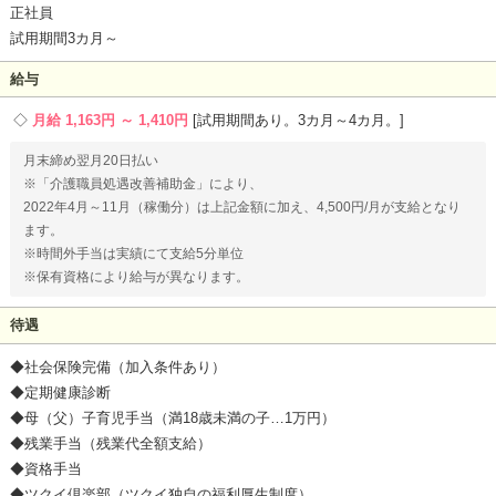
正社員
試用期間3カ月～
給与
月給 1,163円 ～ 1,410円
試用期間あり。3カ月～4カ月。
月末締め翌月20日払い
※「介護職員処遇改善補助金」により、
2022年4月～11月（稼働分）は上記金額に加え、4,500円/月が支給となり
ます。
※時間外手当は実績にて支給5分単位
※保有資格により給与が異なります。
待遇
◆社会保険完備（加入条件あり）
◆定期健康診断
◆母（父）子育児手当（満18歳未満の子…1万円）
◆残業手当（残業代全額支給）
◆資格手当
◆ツクイ倶楽部（ツクイ独自の福利厚生制度）