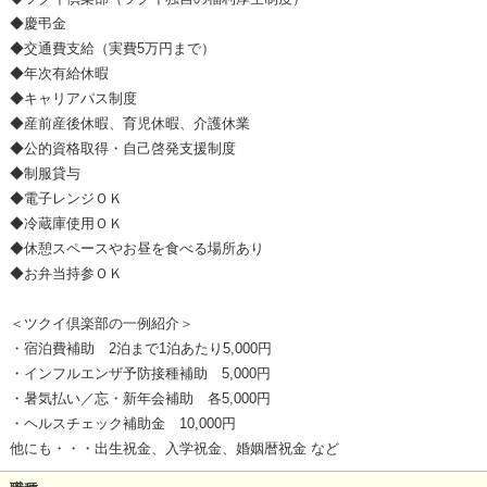
◆慶弔金
◆交通費支給（実費5万円まで）
◆年次有給休暇
◆キャリアパス制度
◆産前産後休暇、育児休暇、介護休業
◆公的資格取得・自己啓発支援制度
◆制服貸与
◆電子レンジＯＫ
◆冷蔵庫使用ＯＫ
◆休憩スペースやお昼を食べる場所あり
◆お弁当持参ＯＫ
＜ツクイ倶楽部の一例紹介＞
・宿泊費補助 2泊まで1泊あたり5,000円
・インフルエンザ予防接種補助 5,000円
・暑気払い／忘・新年会補助 各5,000円
・ヘルスチェック補助金 10,000円
他にも・・・出生祝金、入学祝金、婚姻暦祝金 など