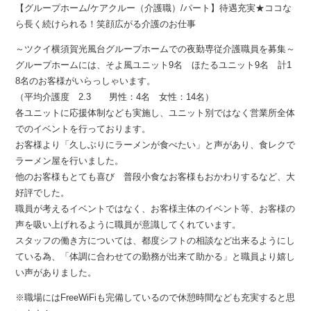
【グループホーム/ケアクルー（介護職）/パート】待遇充実★ココな
ら長く続けられる！笑顔広がる介護のお仕事
～ツクイ横須賀光風台グループホームでの夜勤専従介護職員を募集～
グループホームには、そよ風ユニット9名 ほたるユニット9名 計1
8名のお客様がいらっしゃいます。
（平均介護度 2.3 男性：4名 女性：14名）
各ユニットに応援体制なども実施し、ユニット別ではなく営業所全体
でのイベントを行っております。
お客様より「久しぶりにラーメンが食べたい」と声があり、食レクで
ラーメン屋を行いました。
他のお客様もとても喜び 普段小食なお客様もおかわりするなど、大
好評でした。
職員が考えるイベントではなく、お客様主体のイベント等、お客様の
声を吸い上げれるように職員が意識してくれています。
スタッフの働き方については、都度シフトの相談など出来るようにし
ている為、「体調に合わせての勤務が出来て助かる」と職員より嬉し
い声がありました。
※職場にはFreeWiFiも完備しているので休憩時間なども充実すると思