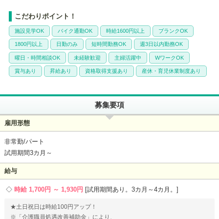
こだわりポイント！
施設見学OK
バイク通勤OK
時給1600円以上
ブランクOK
1800円以上
日勤のみ
短時間勤務OK
週3日以内勤務OK
曜日・時間相談OK
未経験歓迎
主婦活躍中
WワークOK
賞与あり
昇給あり
資格取得支援あり
産休・育児休業制度あり
募集要項
雇用形態
非常勤/パート
試用期間3カ月～
給与
時給 1,700円 ～ 1,930円
試用期間あり。3カ月～4カ月。
★土日祝日は時給100円アップ！
※「介護職員処遇改善補助金」により、