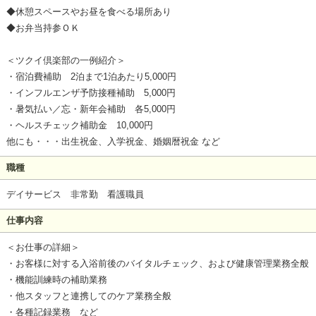
◆休憩スペースやお昼を食べる場所あり
◆お弁当持参ＯＫ
＜ツクイ倶楽部の一例紹介＞
・宿泊費補助 2泊まで1泊あたり5,000円
・インフルエンザ予防接種補助 5,000円
・暑気払い／忘・新年会補助 各5,000円
・ヘルスチェック補助金 10,000円
他にも・・・出生祝金、入学祝金、婚姻暦祝金 など
職種
デイサービス 非常勤 看護職員
仕事内容
＜お仕事の詳細＞
・お客様に対する入浴前後のバイタルチェック、および健康管理業務全般
・機能訓練時の補助業務
・他スタッフと連携してのケア業務全般
・各種記録業務 など