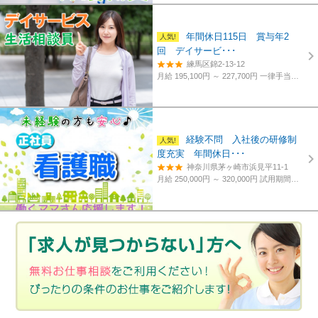
年間休日115日 賞与年2
回 デイサービ･･･
練馬区錦2-13-12
月給 195,100円 ～ 227,700円
一律手当含む、経験・資格考慮
経験不問 入社後の研修制
度充実 年間休日･･･
神奈川県茅ヶ崎市浜見平11-1
月給 250,000円 ～ 320,000円
試用期間あり。3カ月～4カ月。