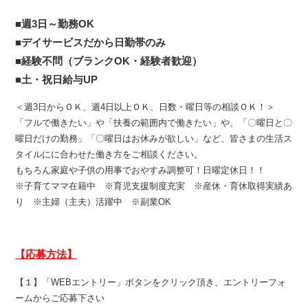
■週3日～勤務OK
■デイサービスだから日勤帯のみ
■経験不問（ブランクOK・経験者歓迎）
■土・祝日給与UP
＜週3日からＯＫ、週4日以上ＯＫ、日数・曜日等の相談ＯＫ！＞
「フルで働きたい」や「扶養の範囲内で働きたい」や、「〇曜日と〇
曜日だけの勤務」「〇曜日はお休みが欲しい」など、皆さまの生活ス
タイルにに合わせた働き方をご相談ください。
もちろん家庭や子供の用事でおやすみ調整可！日曜定休日！！
※子育てママ在籍中 ※育児支援制度充実 ※産休・育休取得実績あ
り ※主婦（主夫）活躍中 ※副業OK
【応募方法】
【１】「WEBエントリー」ボタンをクリック頂き、エントリーフォ
ームからご応募下さい