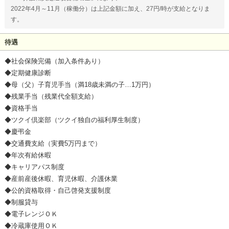
2022年4月～11月（稼働分）は上記金額に加え、27円/時が支給となりま
す。
待遇
◆社会保険完備（加入条件あり）
◆定期健康診断
◆母（父）子育児手当（満18歳未満の子…1万円）
◆残業手当（残業代全額支給）
◆資格手当
◆ツクイ倶楽部（ツクイ独自の福利厚生制度）
◆慶弔金
◆交通費支給（実費5万円まで）
◆年次有給休暇
◆キャリアパス制度
◆産前産後休暇、育児休暇、介護休業
◆公的資格取得・自己啓発支援制度
◆制服貸与
◆電子レンジＯＫ
◆冷蔵庫使用ＯＫ