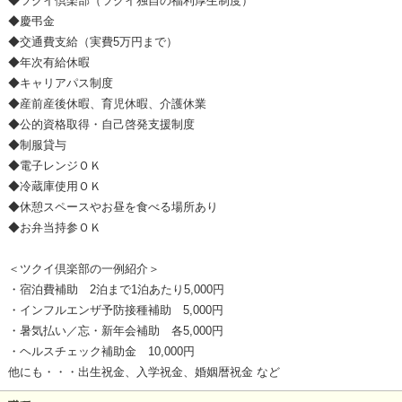
◆ツクイ倶楽部（ツクイ独自の福利厚生制度）
◆慶弔金
◆交通費支給（実費5万円まで）
◆年次有給休暇
◆キャリアパス制度
◆産前産後休暇、育児休暇、介護休業
◆公的資格取得・自己啓発支援制度
◆制服貸与
◆電子レンジＯＫ
◆冷蔵庫使用ＯＫ
◆休憩スペースやお昼を食べる場所あり
◆お弁当持参ＯＫ
＜ツクイ倶楽部の一例紹介＞
・宿泊費補助 2泊まで1泊あたり5,000円
・インフルエンザ予防接種補助 5,000円
・暑気払い／忘・新年会補助 各5,000円
・ヘルスチェック補助金 10,000円
他にも・・・出生祝金、入学祝金、婚姻暦祝金 など