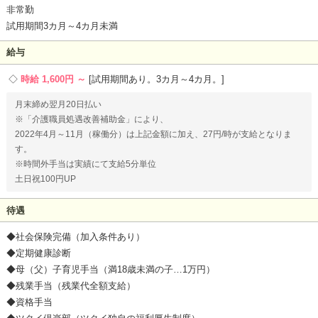
非常勤
試用期間3カ月～4カ月未満
給与
時給 1,600円 ～
試用期間あり。3カ月～4カ月。
月末締め翌月20日払い
※「介護職員処遇改善補助金」により、
2022年4月～11月（稼働分）は上記金額に加え、27円/時が支給となりま
す。
※時間外手当は実績にて支給5分単位
土日祝100円UP
待遇
◆社会保険完備（加入条件あり）
◆定期健康診断
◆母（父）子育児手当（満18歳未満の子…1万円）
◆残業手当（残業代全額支給）
◆資格手当