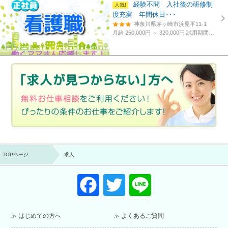
経験不問 入社後の研修制
度充実 年間休日･･･
神奈川県茅ヶ崎市浜見平11-1
月給 250,000円 ～ 320,000円
試用期間あり。3カ月～4カ月。
TOPページ
求人
F
T
Li
a
wi
n
c
tt
e
はじめての方へ
よくあるご質問