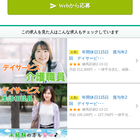

Webから応募
この求人を見た人はこんな求人もチェックしています
年間休日115日 賞与年2
回 デイサービ･･･
練馬区錦2-13-12
月給 212,300円 ～
一律手当含む、経験・資格考慮
年間休日115日 賞与年2
回 デイサービ･･･
練馬区錦2-13-12
月給 195,100円 ～ 227,700円
一律手当含む、経験・資格考慮