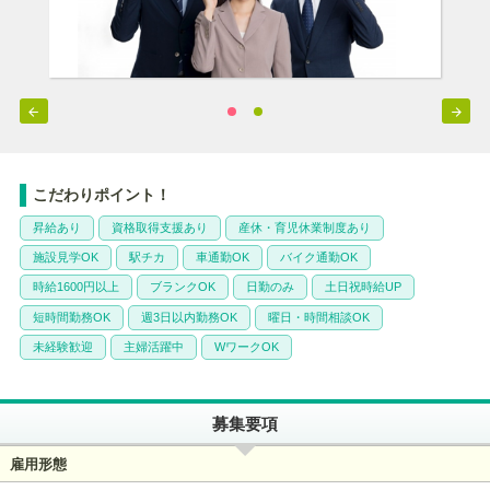


こだわりポイント！
昇給あり
資格取得支援あり
産休・育児休業制度あり
施設見学OK
駅チカ
車通勤OK
バイク通勤OK
時給1600円以上
ブランクOK
日勤のみ
土日祝時給UP
短時間勤務OK
週3日以内勤務OK
曜日・時間相談OK
未経験歓迎
主婦活躍中
WワークOK
募集要項
雇用形態