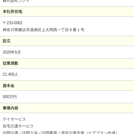
株式会社ツクイ
本社所在地
〒233-0002
神奈川県横浜市港南区上大岡西一丁目６番１号
設立
2020年5月
従業員数
21,400人
資本金
500万円
事業内容
デイサービス
在宅介護サービス
訪問介護／訪問入浴／訪問看護／居宅介護支援（ケアプラン作成）