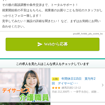
その後の面談調整や条件交渉まで、トータルサポート！
就業開始前の不安はもちろん、就業後のお困りごとも当社のスタッフがし
っかりとフォロー致します！
見学してみたい！施設の詳細を聞きたい！ など、まずはお気軽にお問い
合わせください。
prudlif_hnktb_pls_ooimt_ks

Webから応募
この求人を見た人はこんな求人もチェックしています
年間休日115日 賞与年2
回 デイサービ･･･
練馬区錦2-13-12
月給 212,300円 ～
一律手当含む、経験・資格考慮