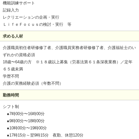
機能訓練サポート
記録入力
レクリエーションの企画・実行
ＬｉｆｅＦｏｃｕｓの検討・実行 等
求める人材
介護職員初任者研修修了者、介護職員実務者研修修了者、介護福祉士のい
ずれかの資格必須
18歳〜64歳の方 ※１８歳以上募集（労基法第６１条深夜業務）／定年
６５歳未満
学歴不問
介護の実務経験必須（年数不問）
勤務時間
シフト制
●7時00分〜16時00分
●9時00分〜18時00分
●10時00分〜19時00分
●17時15分～翌9時15分 夜勤、休憩120分