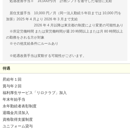
処遇改善手当Ⅱ 16,000円/月 計画シフトを遵守した場合に支給
居住支援手当 10,000 円／月（同一法人勤続５年目までは 10,000 円を
加算）2025 年 4 月より 2026 年 3 月まで支給
2026 年 4 月以降は東京都の制度により変更の可能性あり
※所定労働時間 または実労働時間が週 20 時間以上または月 80 時間以上
の勤務をされる方が対象
※その他支給条件にルールあり
※処遇改善手当は変動する可能性がございます。
待遇
昇給年１回
賞与年２回
福利厚生サービス「リロクラブ」加入
年末年始手当
永年勤続者表彰制度
退職金共済加入
資格取得支援制度
ユニフォーム貸与