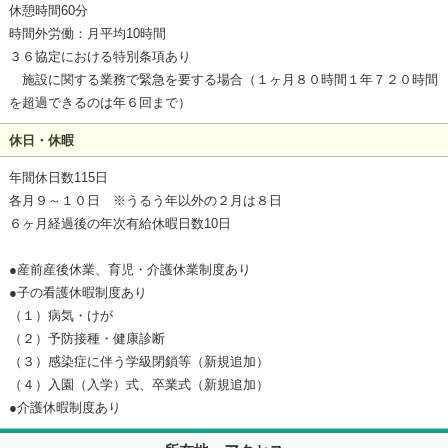
休憩時間60分
時間外労働：月平均10時間
３６協定における特別条項あり
施設に関する業務で緊急を要する場合（１ヶ月８０時間１年７２０時間
を超過できるのは年６回まで）
休日・休暇
年間休日数115日
各月９～１０日 ※うるう年以外の２月は８日
６ヶ月経過後の年次有給休暇日数10日
●産前産後休業、育児・介護休業制度あり
●子の看護休暇制度あり
（１）病気・けが
（２）予防接種・健康診断
（３）感染症に伴う学級閉鎖等（新規追加）
（４）入園（入学）式、卒業式（新規追加）
●介護休暇制度あり