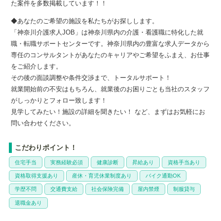
た案件を多数掲載しています！！
◆あなたのご希望の施設を私たちがお探しします。
「神奈川介護求人JOB」は神奈川県内の介護・看護職に特化した就
職・転職サポートセンターです。神奈川県内の豊富な求人データから
専任のコンサルタントがあなたのキャリアやご希望をふまえ、お仕事
をご紹介します。
その後の面談調整や条件交渉まで、トータルサポート！
就業開始前の不安はもちろん、就業後のお困りごとも当社のスタッフ
がしっかりとフォロー致します！
見学してみたい！施設の詳細を聞きたい！ など、まずはお気軽にお
問い合わせください。
こだわりポイント！
住宅手当
実務経験必須
健康診断
昇給あり
資格手当あり
資格取得支援あり
産休・育児休業制度あり
バイク通勤OK
学歴不問
交通費支給
社会保険完備
屋内禁煙
制服貸与
退職金あり