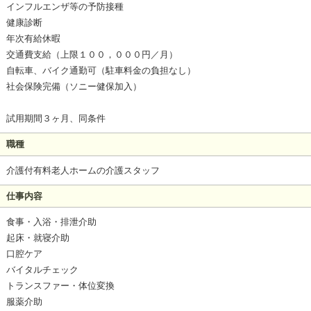
インフルエンザ等の予防接種
健康診断
年次有給休暇
交通費支給（上限１００，０００円／月）
自転車、バイク通勤可（駐車料金の負担なし）
社会保険完備（ソニー健保加入）
試用期間３ヶ月、同条件
職種
介護付有料老人ホームの介護スタッフ
仕事内容
食事・入浴・排泄介助
起床・就寝介助
口腔ケア
バイタルチェック
トランスファー・体位変換
服薬介助