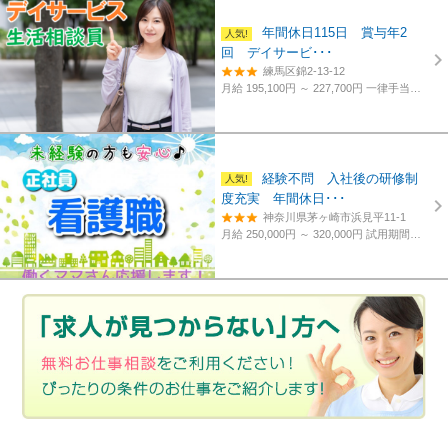
年間休日115日 賞与年2
回 デイサービ･･･
練馬区錦2-13-12
月給 195,100円 ～ 227,700円
一律手当含む、経験・資格考慮
経験不問 入社後の研修制
度充実 年間休日･･･
神奈川県茅ヶ崎市浜見平11-1
月給 250,000円 ～ 320,000円
試用期間あり。3カ月～4カ月。