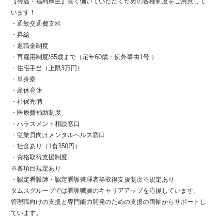
【待遇・福利厚生】長く働いていただくための各種制度をご用意して
います！
・通勤交通費支給
・昇給
・退職金制度
・再雇用制度/65歳まで（定年60歳：例外事由1号 ）
・住宅手当（上限3万円）
・単身寮
・産休育休
・社保完備
・医療費補助制度
・ハラスメント相談窓口
・従業員向けメンタルヘルス窓口
・社食あり（1食350円）
・資格取得支援制度
※各項目規定あり
・認定看護師・認定看護管理者等取得支援制度※規定あり
タムスグループでは看護職員のキャリアアップを応援しています。
管理職向けの支援と専門能力開発のための支援の両軸からサポートし
ています。