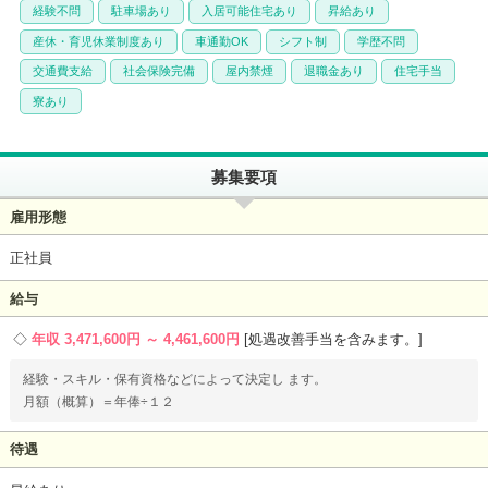
経験不問
駐車場あり
入居可能住宅あり
昇給あり
産休・育児休業制度あり
車通勤OK
シフト制
学歴不問
交通費支給
社会保険完備
屋内禁煙
退職金あり
住宅手当
寮あり
募集要項
雇用形態
正社員
給与
年収 3,471,600円 ～ 4,461,600円
処遇改善手当を含みます。
経験・スキル・保有資格などによって決定し ます。
月額（概算）＝年俸÷１２
待遇