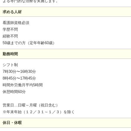
よる専門的な治療を実施します。
求める人材
看護師資格必須
学歴不問
経験不問
59歳までの方（定年年齢60歳）
勤務時間
シフト制
7時30分〜16時30分
8時45分〜17時45分
時間外労働月平均5時間
休憩時間60分
営業日…日曜～月曜（祝日含む）
※年末年始（１２／３１～１／３）を除く
休日・休暇