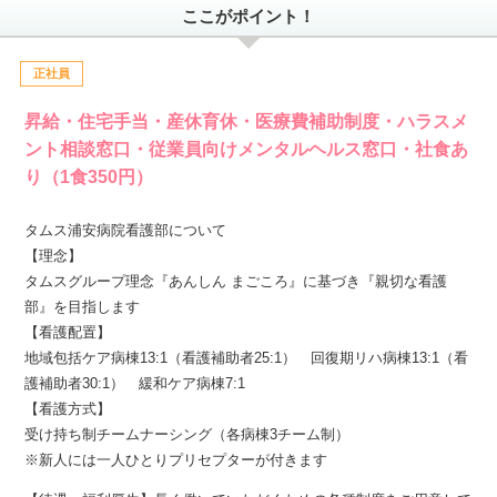
ここがポイント！
正社員
昇給・住宅手当・産休育休・医療費補助制度・ハラスメ
ント相談窓口・従業員向けメンタルヘルス窓口・社食あ
り（1食350円）
タムス浦安病院看護部について
【理念】
タムスグループ理念『あんしん まごころ』に基づき『親切な看護
部』を目指します
【看護配置】
地域包括ケア病棟13:1（看護補助者25:1） 回復期リハ病棟13:1（看
護補助者30:1） 緩和ケア病棟7:1
【看護方式】
受け持ち制チームナーシング（各病棟3チーム制）
※新人には一人ひとりプリセプターが付きます