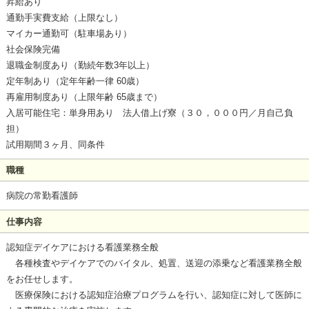
昇給あり
通勤手実費支給（上限なし）
マイカー通勤可（駐車場あり）
社会保険完備
退職金制度あり（勤続年数3年以上）
定年制あり（定年年齢一律 60歳）
再雇用制度あり（上限年齢 65歳まで）
入居可能住宅：単身用あり 法人借上げ寮（３０，０００円／月自己負
担）
試用期間３ヶ月、同条件
職種
病院の常勤看護師
仕事内容
認知症デイケアにおける看護業務全般
各種検査やデイケアでのバイタル、処置、送迎の添乗など看護業務全般
をお任せします。
医療保険における認知症治療プログラムを行い、認知症に対して医師に