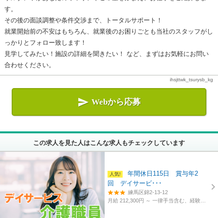
す。
その後の面談調整や条件交渉まで、トータルサポート！
就業開始前の不安はもちろん、就業後のお困りごとも当社のスタッフがし
っかりとフォロー致します！
見学してみたい！施設の詳細を聞きたい！ など、まずはお気軽にお問い
合わせください。
ihsjttwk_tsurysb_kg

Webから応募
この求人を見た人はこんな求人もチェックしています
年間休日115日 賞与年2
回 デイサービ･･･
練馬区錦2-13-12
月給 212,300円 ～
一律手当含む、経験・資格考慮