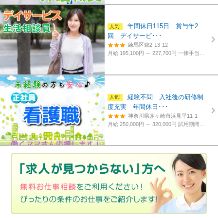
年間休日115日 賞与年2
回 デイサービ･･･
練馬区錦2-13-12
月給 195,100円 ～ 227,700円
一律手当含む、経験・資格考慮
経験不問 入社後の研修制
度充実 年間休日･･･
神奈川県茅ヶ崎市浜見平11-1
月給 250,000円 ～ 320,000円
試用期間あり。3カ月～4カ月。