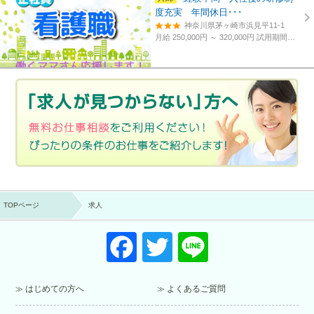
度充実 年間休日･･･
神奈川県茅ヶ崎市浜見平11-1
月給 250,000円 ～ 320,000円
試用期間あり。3カ月～4カ月。
TOPページ
求人
F
T
Li
a
wi
n
c
tt
e
はじめての方へ
よくあるご質問
e
er