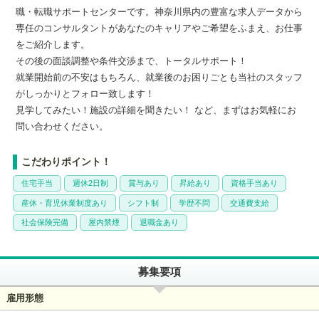
職・転職サポートセンターです。神奈川県内の豊富な求人データから
専任のコンサルタントがあなたのキャリアやご希望をふまえ、お仕事
をご紹介します。
その後の面談調整や条件交渉まで、トータルサポート！
就業開始前の不安はもちろん、就業後のお困りごとも当社のスタッフ
がしっかりとフォロー致します！
見学してみたい！施設の詳細を聞きたい！ など、まずはお気軽にお
問い合わせください。
こだわりポイント！
住宅手当
週休2日制
賞与あり
昇給あり
資格手当あり
産休・育児休業制度あり
シフト制
学歴不問
交通費支給
社会保険完備
屋内禁煙
退職金あり
募集要項
雇用形態