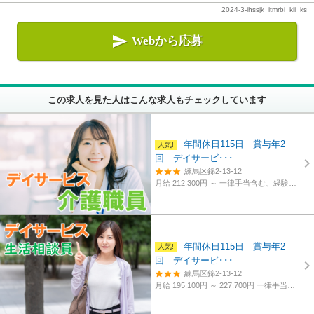
2024-3-ihssjk_itmrbi_kii_ks

Webから応募
この求人を見た人はこんな求人もチェックしています
年間休日115日 賞与年2
回 デイサービ･･･
練馬区錦2-13-12
月給 212,300円 ～
一律手当含む、経験・資格考慮
年間休日115日 賞与年2
回 デイサービ･･･
練馬区錦2-13-12
月給 195,100円 ～ 227,700円
一律手当含む、経験・資格考慮