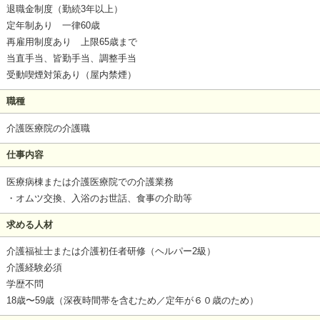
退職金制度（勤続3年以上）
定年制あり 一律60歳
再雇用制度あり 上限65歳まで
当直手当、皆勤手当、調整手当
受動喫煙対策あり（屋内禁煙）
職種
介護医療院の介護職
仕事内容
医療病棟または介護医療院での介護業務
・オムツ交換、入浴のお世話、食事の介助等
求める人材
介護福祉士または介護初任者研修（ヘルパー2級）
介護経験必須
学歴不問
18歳〜59歳（深夜時間帯を含むため／定年が６０歳のため）