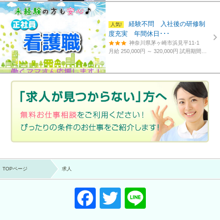
経験不問 入社後の研修制
度充実 年間休日･･･
神奈川県茅ヶ崎市浜見平11-1
月給 250,000円 ～ 320,000円
試用期間あり。3カ月～4カ月。
TOPページ
求人
F
T
Li
a
wi
n