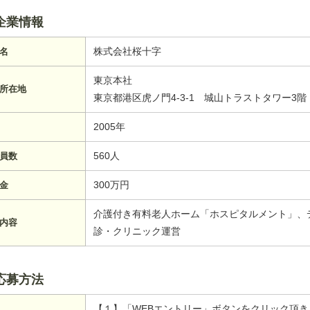
企業情報
株式会社桜十字
名
東京本社
所在地
東京都港区虎ノ門4-3-1 城山トラストタワー3階
2005年
560人
員数
300万円
金
介護付き有料老人ホーム「ホスピタルメント」、
内容
診・クリニック運営
応募方法
【１】「WEBエントリー」ボタンをクリック頂