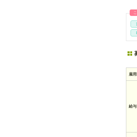
こ
雇用
給与