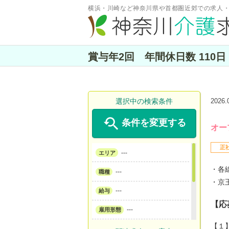
横浜・川崎など神奈川県や首都圏近郊での求人
賞与年2回 年間休日数 11
選択中の検索条件
2026

条件を変更する
オー
正
---
エリア
・各
---
職種
・京
---
給与
【応
---
雇用形態
【１
---
サービス形態