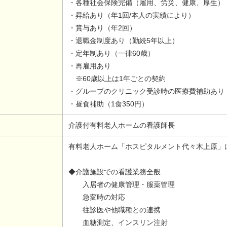
・各種社会保険完備（雇用、労災、健康、厚生）
・昇給あり（年1回/本人の実績により）
・賞与あり（年2回）
・退職金制度あり（勤続5年以上）
・定年制あり（一律60歳）
・再雇用あり
※60歳以上は1年ごとの契約
・グループのクリニック受診時の医療費補助あり
・昼食補助（1食350円）
介護付有料老人ホームの看護師長
有料老人ホーム「ホスピタルメント代々木上原」
◆介護施設での看護業務全般
入居者の健康管理・服薬管理
急変時の対応
往診医や他職種との連携
血糖測定、インスリン注射