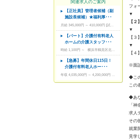
関連求人のご案内
フォ
【正社員】管理者候補（副
---
資格
▼
施設長候補）★福利厚･･･
【２
---
こだわり条件
月給 345,000円 ～ 410,000円
試用期間あり。3カ月～4カ月。
▼
---
キーワード
【パート】介護付有料老人
【３
ホームの介護スタッフ･･･
▼
時給 1,100円 ～
横浜市鶴見区北寺尾4-3-1
【４
【急募】年間休日115日！
※面
介護付有料老人ホー･･･
年収 4,035,000円 ～ 4,200,000円
品川区東五反田5
◆こ
この
◆あ
「神
求人
その
就業
見学