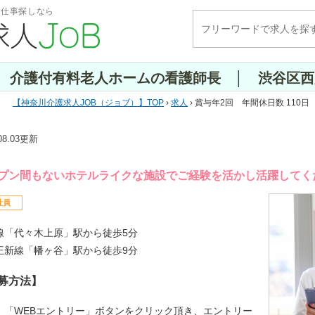
・仕事探しなら
0日 介護付有料老人ホームの看護師長 │ 渋谷区
神奈川介護求人JOB（ジョブ）
TOP
›
求人
› 賞与年2回 年間休日数 11
.08.03更新
プン間もないホテルライクな施設でご経験を活かし活躍してく
社員
線「代々木上原」駅から徒歩5分
王新線「幡ヶ谷」駅から徒歩9分
募方法】
】「WEBエントリー」ボタンをクリック頂き、エントリー