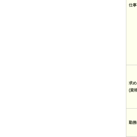
仕事
求め
(資
勤務