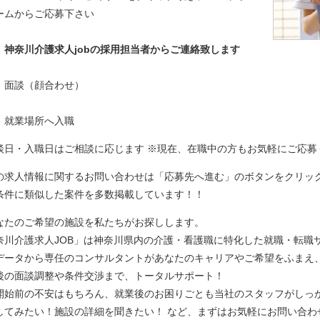
ームからご応募下さい
】神奈川介護求人jobの採用担当者からご連絡致します
相模原市中央区富士見１丁目５番３号
】面談（顔合わせ）
】就業場所へ入職
談日・入職日はご相談に応じます ※現在、在職中の方もお気軽にご応募
丁目5番20号
の求人情報に関するお問い合わせは「応募先へ進む」のボタンをクリック
条件に類似した案件を多数掲載しています！！
なたのご希望の施設を私たちがお探しします。
奈川介護求人JOB」は神奈川県内の介護・看護職に特化した就職・転職
データから専任のコンサルタントがあなたのキャリアやご希望をふまえ
後の面談調整や条件交渉まで、トータルサポート！
開始前の不安はもちろん、就業後のお困りごとも当社のスタッフがしっ
してみたい！施設の詳細を聞きたい！ など、まずはお気軽にお問い合わ