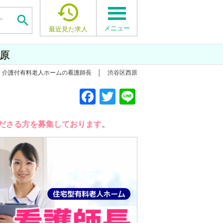


メニュー
最近見た求人
西原
0日 介護付有料老人ホームの看護師長 │ 渋谷区西原
F
T
Li
a
wi
n
c
tt
e
ださる方を募集しております。
e
er
b
o
o
k