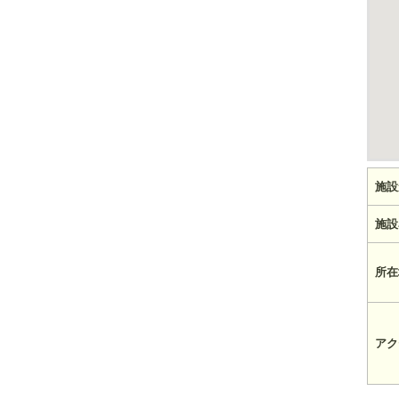
施設
施設
所在
アク