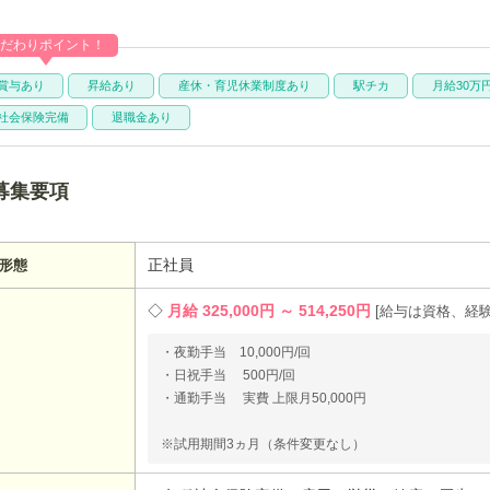
だわりポイント！
賞与あり
昇給あり
産休・育児休業制度あり
駅チカ
月給30万
社会保険完備
退職金あり
募集要項
正社員
形態
月給 325,000円 ～ 514,250円
給与は資格、経
・夜勤手当 10,000円/回
・日祝手当 500円/回
・通勤手当 実費 上限月50,000円
※試用期間3ヵ月（条件変更なし）