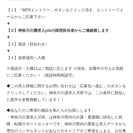
【１】「WEBエントリー」ボタンをクリック頂き、エントリーフォ
ームからご応募下さい
▼
【２】神奈川介護求人jobの採用担当者からご連絡致します
▼
【３】面談（顔合わせ）
▼
【４】就業場所へ入職
※面談日・入職日はご相談に応じます ※現在、在職中の方もお気軽
にご応募ください！（面談時間相談可）
◆この求人情報に関するお問い合わせは「応募先へ進む」のボタンを
クリックしてください。神奈川介護求人JOBでは、この条件に類似し
た案件を多数掲載しています！！
◆あなたのご希望の施設を私たちがお探しします。
「神奈川介護求人JOB」は神奈川県内の介護・看護職に特化した就
職・転職サポートセンターです。神奈川県内の豊富な求人データから
専任のコンサルタントがあなたのキャリアやご希望をふまえ、お仕事