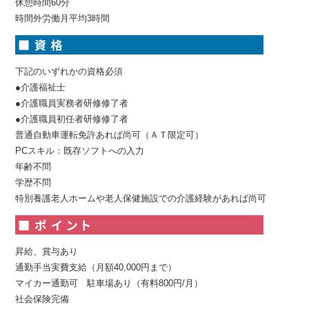
休憩時間60分
時間外労働月平均3時間
下記のいずれかの資格必須
●介護福祉士
●介護職員実務者研修修了者
●介護職員初任者研修修了者
普通自動車運転免許あれば尚可（ＡＴ限定可）
PCスキル：既存ソフトへの入力
年齢不問
学歴不問
特別養護老人ホームや老人保健施設での介護経験があれば尚可
昇給、賞与あり
通勤手当実費支給（月額40,000円まで）
マイカー通勤可 駐車場あり（有料800円/月）
社会保険完備