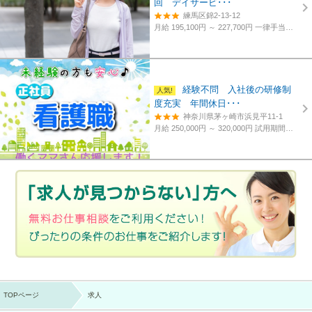
回 デイサービ･･･
練馬区錦2-13-12
月給 195,100円 ～ 227,700円
一律手当含む、経験・資格考慮
経験不問 入社後の研修制
度充実 年間休日･･･
神奈川県茅ヶ崎市浜見平11-1
月給 250,000円 ～ 320,000円
試用期間あり。3カ月～4カ月。
TOPページ
求人