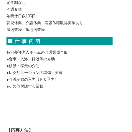
定年制なし
４週８休
年間休日数105日
育児休業、介護休業、看護休暇取得実績あり
屋内禁煙／敷地内禁煙
特別養護老人ホームの介護業務全般
●食事・入浴・排泄等の介助
●移動・移乗の介助
●レクリエーションの準備・実施
●介護記録の入力（ＰＣ入力）
●その他付随する業務
【応募方法】