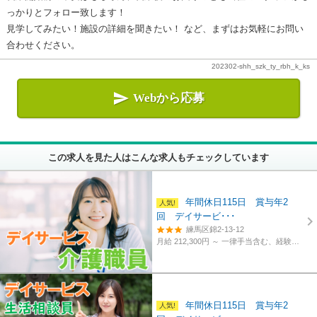
っかりとフォロー致します！
見学してみたい！施設の詳細を聞きたい！ など、まずはお気軽にお問い
合わせください。
202302-shh_szk_ty_rbh_k_ks

Webから応募
この求人を見た人はこんな求人もチェックしています
年間休日115日 賞与年2
回 デイサービ･･･
練馬区錦2-13-12
月給 212,300円 ～
一律手当含む、経験・資格考慮
年間休日115日 賞与年2