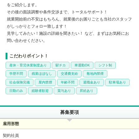
をご紹介します。
その後の面談調整や条件交渉まで、トータルサポート！
就業開始前の不安はもちろん、就業後のお困りごとも当社のスタッフ
がしっかりとフォロー致します！
見学してみたい！施設の詳細を聞きたい！ など、まずはお気軽にお
問い合わせください。
こだわりポイント！
産休・育児休業制度あり
駅チカ
車通勤OK
シフト制
学歴不問
残業ほぼなし
交通費支給
敷地内禁煙
社会保険完備
屋内禁煙
年齢不問
退職金あり
駐車場あり
日勤のみ
経験者歓迎
賞与あり
昇給あり
募集要項
雇用形態
契約社員