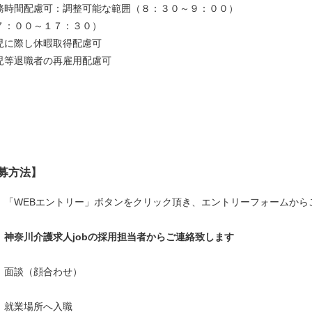
務時間配慮可：調整可能な範囲（８：３０～９：００）
７：００～１７：３０）
児に際し休暇取得配慮可
児等退職者の再雇用配慮可
募方法】
】「WEBエントリー」ボタンをクリック頂き、エントリーフォームから
】神奈川介護求人jobの採用担当者からご連絡致します
】面談（顔合わせ）
】就業場所へ入職