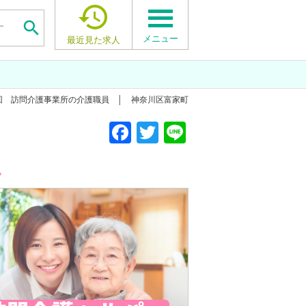


メニュー
最近見た求人
年2回 訪問介護事業所の介護職員 │ 神奈川区富家町
F
T
Li
a
wi
n
c
tt
e
。
e
er
b
o
o
k