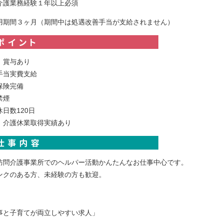
介護業務経験１年以上必須
用期間３ヶ月（期間中は処遇改善手当が支給されません）
、賞与あり
手当実費支給
保険完備
禁煙
日数120日
、介護休業取得実績あり
訪問介護事業所でのヘルパー活動かんたんなお仕事中心です。
ンクのある方、未経験の方も歓迎。
事と子育てが両立しやすい求人」