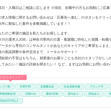
談日・入職日はご相談に応じます ※現在、在職中の方もお気軽にご応募
の求人情報に関するお問い合わせは「応募先へ進む」のボタンをクリック
条件に類似した案件を多数掲載しています！！
なたのご希望の施設を私たちがお探しします。
奈川介護求人JOB」は神奈川県内の介護・看護職に特化した就職・転職
データから専任のコンサルタントがあなたのキャリアやご希望をふまえ
後の面談調整や条件交渉まで、トータルサポート！
開始前の不安はもちろん、就業後のお困りごとも当社のスタッフがしっ
してみたい！施設の詳細を聞きたい！ など、まずはお気軽にお問い合わ
だわりポイント！
シフト制
学歴不問
交通費支給
社会保険完備
ブランク可
実務経験必須
日勤のみ
週休2日制
賞与あり
昇給あり
月給20万円以上