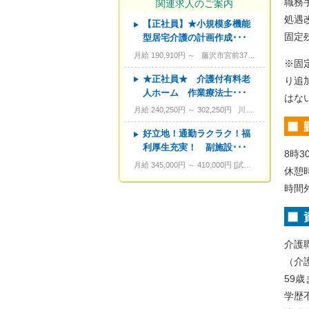
職務手
関連求人のご案内
処遇改
【正社員】★小規模多機能
---
資格
固定残
型居宅介護の計画作成･･･
---
こだわり条件
月給 190,910円 ～
藤沢市宮前371-6
※固
---
キーワード
★正社員★ 介護付有料老
り追
人ホーム 作業療法士･･･
はな
月給 240,250円 ～ 302,250円
川崎市宮前区野川本町3-17-10
好立地！通勤ラクラク！福
利厚生充実！ 副施設･･･
8時3
月給 345,000円 ～ 410,000円
試用期間あり。3カ月～4カ月。
休憩
時間
介護
（介
59
学歴