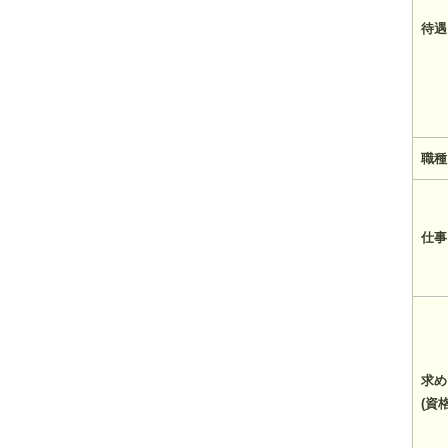
待遇
職種
仕事
求め
(資