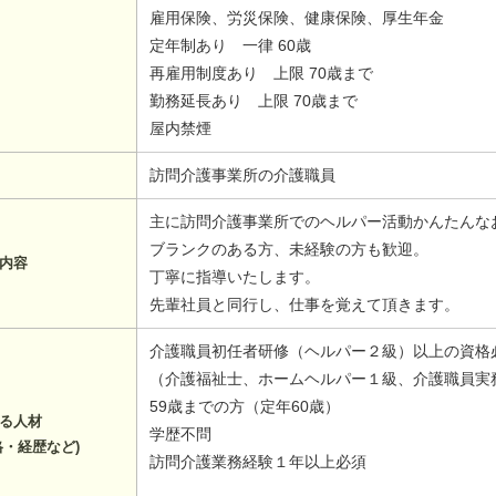
雇用保険、労災保険、健康保険、厚生年金
定年制あり 一律 60歳
再雇用制度あり 上限 70歳まで
勤務延長あり 上限 70歳まで
屋内禁煙
訪問介護事業所の介護職員
主に訪問介護事業所でのヘルパー活動かんたんな
ブランクのある方、未経験の方も歓迎。
内容
丁寧に指導いたします。
先輩社員と同行し、仕事を覚えて頂きます。
介護職員初任者研修（ヘルパー２級）以上の資格
（介護福祉士、ホームヘルパー１級、介護職員実
59歳までの方（定年60歳）
る人材
学歴不問
格・経歴など)
訪問介護業務経験１年以上必須