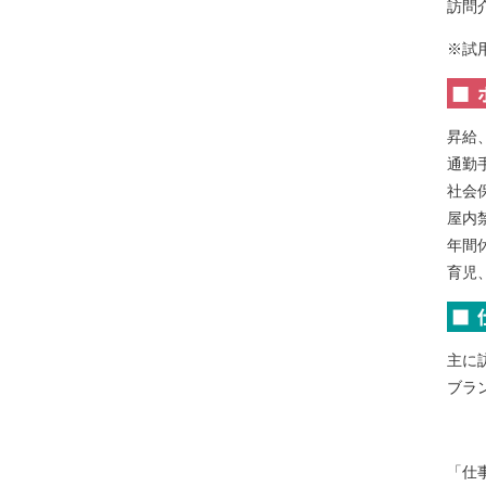
訪問
※試
昇給
通勤
社会
屋内
年間休
育児
主に
ブラ
「仕