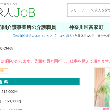
・仕事探しなら
 訪問介護事業所の介護職員 │ 神奈川区富家町
神奈川介護求人JOB（ジョブ）
TOP
›
求人
› 年間休日120日 賞与
.08.03更新
に指導いたします。先輩社員と同行し、仕事を覚えて頂きます
社員
212,000円
 150,000円