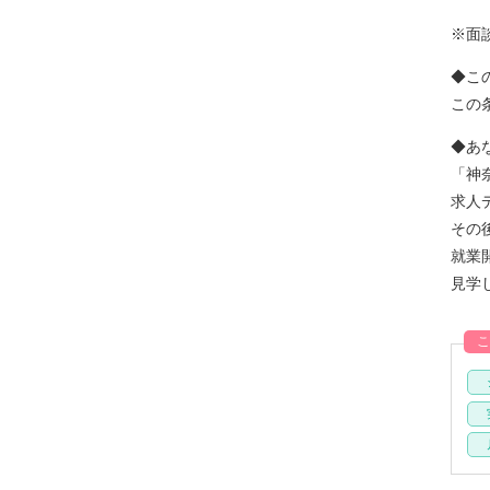
※面
◆こ
この
◆あ
「神
求人
その
就業
見学
こ