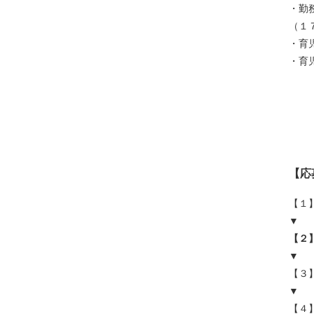
・勤
（１
・育
・育
【応
【１
▼
【２
▼
【３
▼
【４