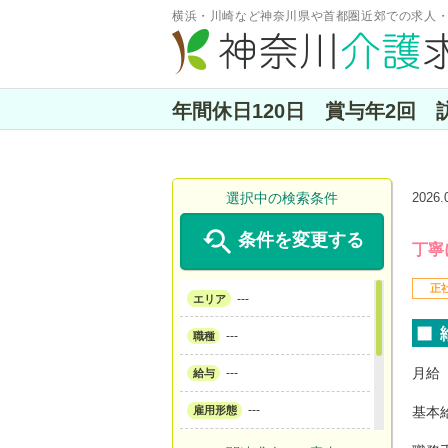
横浜・川崎など神奈川県や首都圏近郊での求人
年間休日120日 賞与年2回
選択中の検索条件
2026

条件を変更する
丁寧
正
---
エリア
---
職種
月給 
---
給与
---
基本給
雇用形態
---
サービス形態