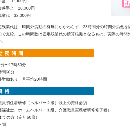
当 10,000円
善手当 20,000円
業代 32,000円
定残業代は、時間外労動の有無にかかわらず、23時間分の時間外労働を
加で支給。この時間数は固定残業代の積算根拠となるもの。実際の時間
い。
0分〜17時30分
横浜市中区日ノ出町1-200
時間60分
外労働あり 月平均20時間
職員初任者研修（ヘルパー２級）以上の資格必須
護福祉士、ホームヘルパー１級、介護職員実務者研修修了者）
歳までの方（定年60歳）
不問