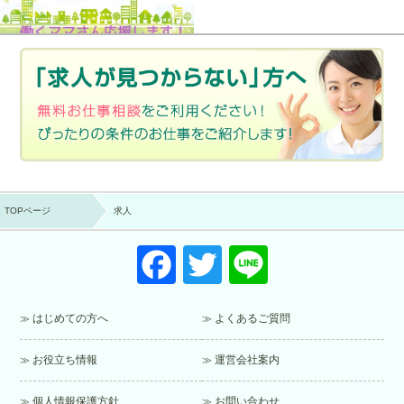
TOPページ
求人
F
T
Li
a
wi
n
c
tt
e
はじめての方へ
よくあるご質問
e
er
お役立ち情報
運営会社案内
b
o
個人情報保護方針
お問い合わせ