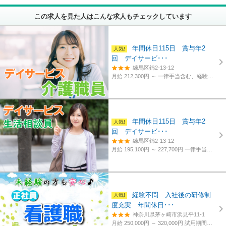
この求人を見た人はこんな求人もチェックしています
年間休日115日 賞与年2
回 デイサービ･･･
練馬区錦2-13-12
月給 212,300円 ～
一律手当含む、経験・資格考慮
年間休日115日 賞与年2
回 デイサービ･･･
練馬区錦2-13-12
月給 195,100円 ～ 227,700円
一律手当含む、経験・資格考慮
経験不問 入社後の研修制
度充実 年間休日･･･
神奈川県茅ヶ崎市浜見平11-1
月給 250,000円 ～ 320,000円
試用期間あり。3カ月～4カ月。