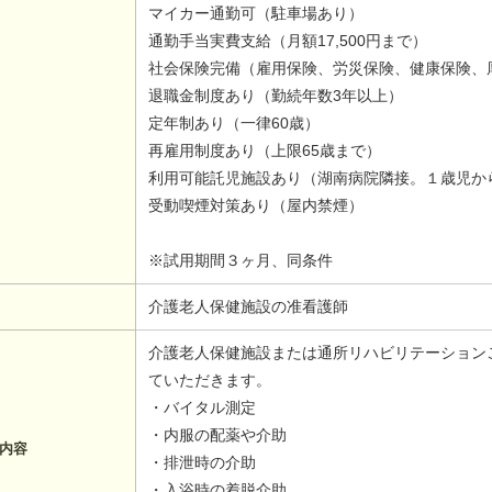
マイカー通勤可（駐車場あり）
通勤手当実費支給（月額17,500円まで）
社会保険完備（雇用保険、労災保険、健康保険、
退職金制度あり（勤続年数3年以上）
定年制あり（一律60歳）
再雇用制度あり（上限65歳まで）
利用可能託児施設あり（湖南病院隣接。１歳児か
受動喫煙対策あり（屋内禁煙）
※試用期間３ヶ月、同条件
介護老人保健施設の准看護師
介護老人保健施設または通所リハビリテーション
ていただきます。
・バイタル測定
・内服の配薬や介助
内容
・排泄時の介助
・入浴時の着脱介助