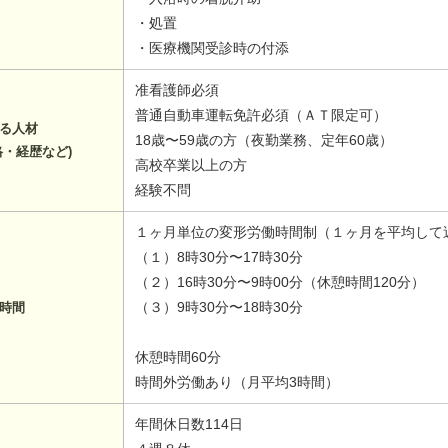
・処置
・医療機関受診時の付添
准看護師必須
普通自動車運転免許必須（ＡＴ限定可）
る人材
18歳〜59歳の方（夜勤業務、定年60歳）
格・経歴など)
高校卒業以上の方
経験不問
１ヶ月単位の変形労働時間制（１ヶ月を平均して
（１）8時30分〜17時30分
（２）16時30分〜9時00分（休憩時間120分）
（３）9時30分〜18時30分
時間
休憩時間60分
時間外労働あり（月平均3時間）
年間休日数114日