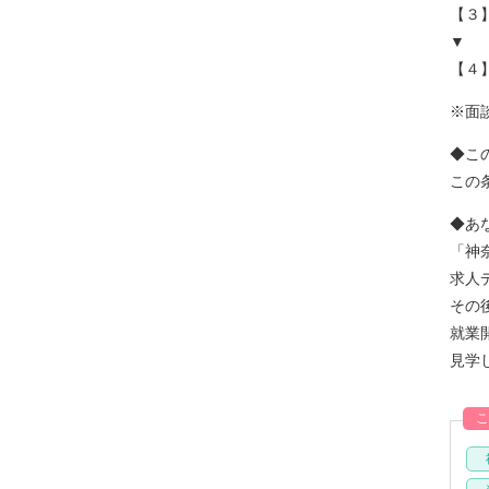
【３
▼
【４
※面
◆こ
この
◆あ
「神
求人
その
就業
見学
こ