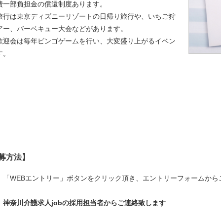
費一部負担金の償還制度あります。
旅行は東京ディズニーリゾートの日帰り旅行や、いちご狩
アー、バーベキュー大会などがあります。
神奈川県茅ヶ崎市浜見平11-1
歓迎会は毎年ビンゴゲームを行い、大変盛り上がるイベン
す。
神奈川県藤沢市石川2丁目3-14
募方法】
】「WEBエントリー」ボタンをクリック頂き、エントリーフォームから
】神奈川介護求人jobの採用担当者からご連絡致します