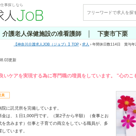
・仕事探しなら
回 介護老人保健施設の准看護師 │ 下妻市下栗
神奈川介護求人JOB（ジョブ）
TOP
›
求人
› 年間休日数114日 賞
.08.03更新
良いケアを実現する為に専門職の増員をしています。 ”心のこ
社員
病院に託児所を完備しています。
料金は、１日1,000円です。（第2子から半額）（食事とお
代を含みます）仕事と子育ての両立をしている職員が、多
躍しています。