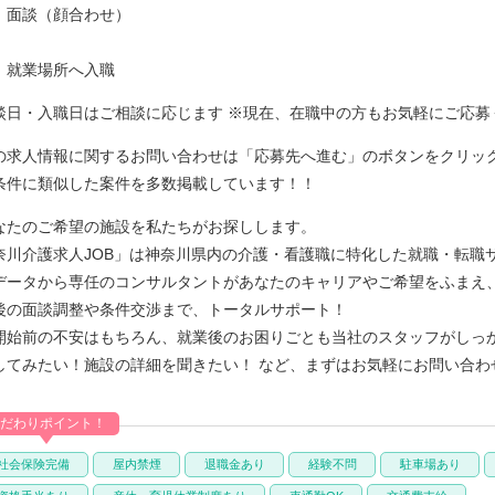
】面談（顔合わせ）
】就業場所へ入職
談日・入職日はご相談に応じます ※現在、在職中の方もお気軽にご応募
の求人情報に関するお問い合わせは「応募先へ進む」のボタンをクリック
条件に類似した案件を多数掲載しています！！
なたのご希望の施設を私たちがお探しします。
奈川介護求人JOB」は神奈川県内の介護・看護職に特化した就職・転職
データから専任のコンサルタントがあなたのキャリアやご希望をふまえ
後の面談調整や条件交渉まで、トータルサポート！
開始前の不安はもちろん、就業後のお困りごとも当社のスタッフがしっ
してみたい！施設の詳細を聞きたい！ など、まずはお気軽にお問い合わ
だわりポイント！
社会保険完備
屋内禁煙
退職金あり
経験不問
駐車場あり