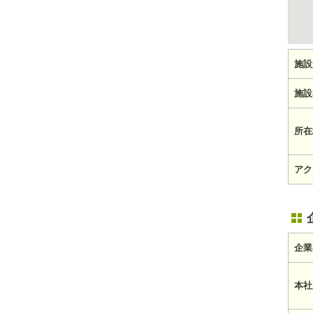
施設
施設
所在
アク
企業
本社