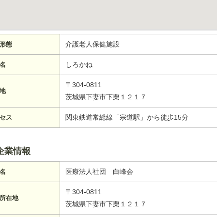
介護老人保健施設
形態
しろかね
名
〒304-0811
地
茨城県下妻市下栗１２１７
関東鉄道常総線「宗道駅」から徒歩15分
セス
企業情報
医療法人社団 白峰会
名
〒304-0811
所在地
茨城県下妻市下栗１２１７