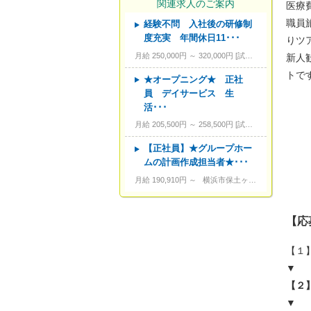
関連求人のご案内
医療
職員
経験不問 入社後の研修制
---
資格
度充実 年間休日11･･･
りツ
---
こだわり条件
月給 250,000円 ～ 320,000円
試用期間あり。3カ月～4カ月。
新人
トで
---
キーワード
★オープニング★ 正社
員 デイサービス 生
活･･･
月給 205,500円 ～ 258,500円
試用期間あり。3カ月～4カ月。
【正社員】★グループホー
ムの計画作成担当者★･･･
月給 190,910円 ～
横浜市保土ヶ谷区岩間町 1-8-12
【応
【１
▼
【２
▼