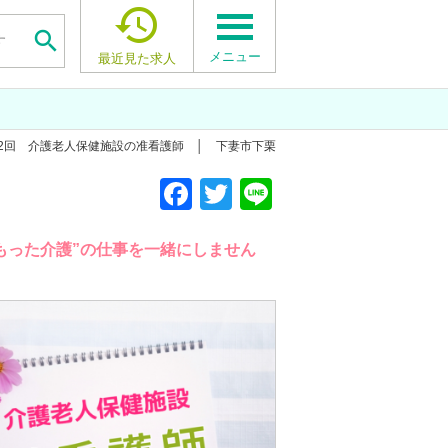


メニュー
最近見た求人
与年2回 介護老人保健施設の准看護師 │ 下妻市下栗
F
T
Li
a
wi
n
c
tt
e
もった介護”の仕事を一緒にしません
e
er
b
o
o
k