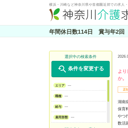
横浜・川崎など神奈川県や首都圏近郊での求人
年間休日数114日 賞与年2
選択中の検索条件
2026

条件を変更する
より
か。
---
エリア
正
---
職種
湖南
---
給与
保育
やつ
---
雇用形態
数活
---
サービス形態