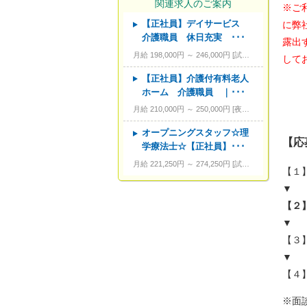
関連求人のご案内
※ご
【正社員】デイサービス
に弊
---
資格
介護職員 休日充実 ･･･
露出
---
こだわり条件
月給 198,000円 ～ 246,000円
試用期間あり。3カ月～4カ月。
して
---
キーワード
【正社員】介護付有料老人
ホーム 介護職員 ｜･･･
月給 210,000円 ～ 250,000円
夜勤手当含む。経験者優遇あり。資格により変動。
オープニングスタッフ☆理
【応
学療法士☆【正社員】･･･
月給 221,250円 ～ 274,250円
試用期間あり。3カ月～4カ月。
【１
▼
【２
▼
【３
▼
【４
※面