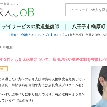
・仕事探しなら
日 デイサービスの柔道整復師 │ 八王子市楢原町
神奈川介護求人JOB（ジョブ）
TOP
›
求人
› 賞与年2回 年間休日数12
.08.03更新
性女性とも育児休業について、雇用環境や業務体制を整備し応
社員
己研鑽したい方への研修支援や資格支援制度も充実してい
（店長、幹部候補を目指す方には店長育成プログラム有）
きやすい環境作りに取り組んでおり、有給取得率１００％
しています（実績あり）