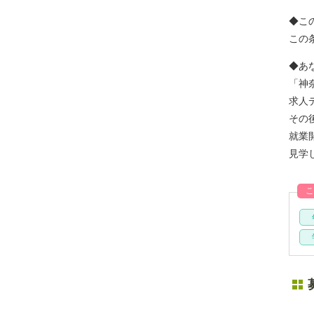
◆こ
この
◆あ
「神
求人
その
就業
見学
こ