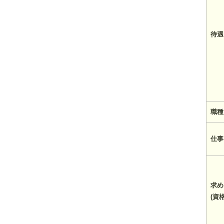
待遇
職種
仕事
求め
(資