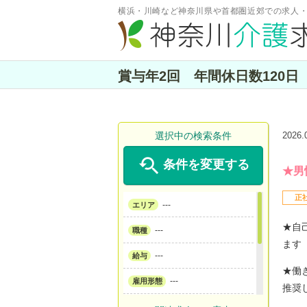
横浜・川崎など神奈川県や首都圏近郊での求人
賞与年2回 年間休日数120
選択中の検索条件
2026

条件を変更する
★男
正
---
エリア
★自
---
職種
ます
---
給与
★働
---
雇用形態
推奨
---
サービス形態