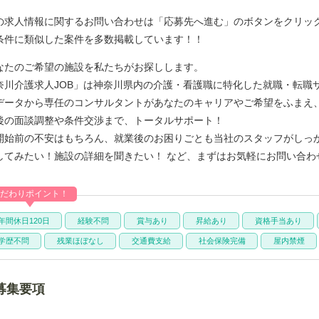
の求人情報に関するお問い合わせは「応募先へ進む」のボタンをクリック
条件に類似した案件を多数掲載しています！！
なたのご希望の施設を私たちがお探しします。
奈川介護求人JOB」は神奈川県内の介護・看護職に特化した就職・転職
データから専任のコンサルタントがあなたのキャリアやご希望をふまえ
後の面談調整や条件交渉まで、トータルサポート！
開始前の不安はもちろん、就業後のお困りごとも当社のスタッフがしっ
してみたい！施設の詳細を聞きたい！ など、まずはお気軽にお問い合わ
だわりポイント！
年間休日120日
経験不問
賞与あり
昇給あり
資格手当あり
学歴不問
残業ほぼなし
交通費支給
社会保険完備
屋内禁煙
募集要項