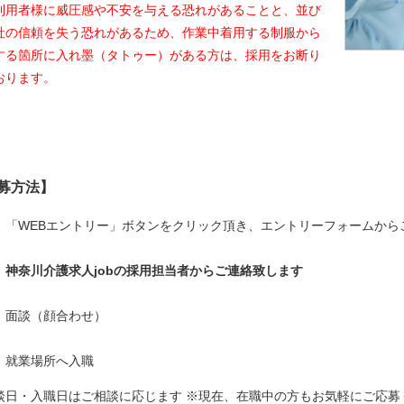
利用者様に威圧感や不安を与える恐れがあることと、並び
社の信頼を失う恐れがあるため、作業中着用する制服から
する箇所に入れ墨（タトゥー）がある方は、採用をお断り
小田原市下堀109-3
おります。
世田谷区
募方法】
柏市布施758-1
】「WEBエントリー」ボタンをクリック頂き、エントリーフォームから
】神奈川介護求人jobの採用担当者からご連絡致します
】面談（顔合わせ）
】就業場所へ入職
談日・入職日はご相談に応じます ※現在、在職中の方もお気軽にご応募