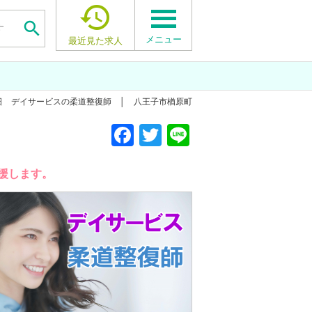


メニュー
最近見た求人
0日 デイサービスの柔道整復師 │ 八王子市楢原町
F
T
Li
a
wi
n
c
tt
e
援します。
e
er
b
o
o
k