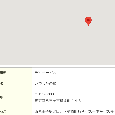
デイサービス
形態
いでしたの翼
名
〒193-0803
地
東京都八王子市楢原町４４３
西八王子駅北口から楢原町行きバス一本松バス停
セス