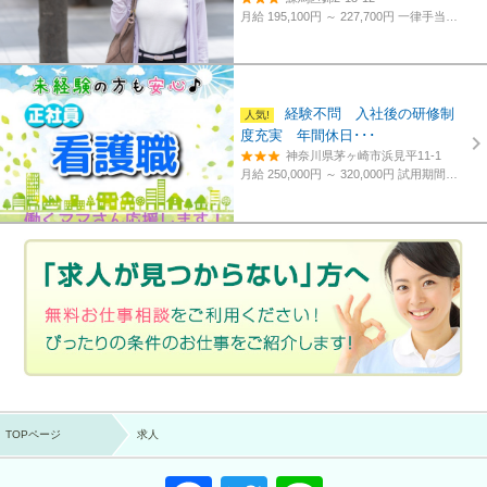
月給 195,100円 ～ 227,700円
一律手当含む、経験・資格考慮
経験不問 入社後の研修制
度充実 年間休日･･･
神奈川県茅ヶ崎市浜見平11-1
月給 250,000円 ～ 320,000円
試用期間あり。3カ月～4カ月。
TOPページ
求人