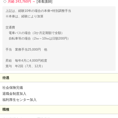
月給 243,760円 ～
准看護師
上記は、経験10年の場合の本俸+特別調整手当
※本俸は、経験により加算
交通費
電車バスの場合（3か月定期額で全額）
自転車等の場合（2㎞～10㎞は日額200円）
手当 業務手当25,000円 他
昇給 毎年4月に4,000円程度
賞与 年2回（7月、12月）
待遇
社会保険完備
退職金制度加入
福利厚生センター加入
職種