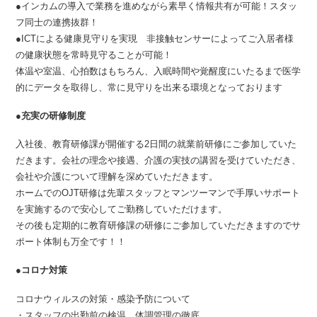
●インカムの導入で業務を進めながら素早く情報共有が可能！スタッ
フ同士の連携抜群！
●ICTによる健康見守りを実現 非接触センサーによってご入居者様
の健康状態を常時見守ることが可能！
体温や室温、心拍数はもちろん、入眠時間や覚醒度にいたるまで医学
的にデータを取得し、常に見守りを出来る環境となっております
●充実の研修制度
入社後、教育研修課が開催する2日間の就業前研修にご参加していた
だきます。会社の理念や接遇、介護の実技の講習を受けていただき、
会社や介護について理解を深めていただきます。
ホームでのOJT研修は先輩スタッフとマンツーマンで手厚いサポート
を実施するので安心してご勤務していただけます。
その後も定期的に教育研修課の研修にご参加していただきますのでサ
ポート体制も万全です！！
●コロナ対策
コロナウィルスの対策・感染予防について
・スタッフの出勤前の検温、体調管理の徹底