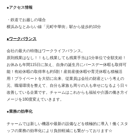
●アクセス情報
・鉄道でお越しの場合
横浜みなとみらい線「元町中華街」駅から徒歩約10分
●ワークバランス
会社の最大の特徴はワークライフバランス。
原則残業はなし！！もし残業しても残業手当は1分単位で全額支給！
お休みも年間115日に加え、自身の誕生月にバースデー休暇も取得可
能！有給休暇の取得率も約5割！産前産後休暇や育児休暇も積極活
用！プライベートを大切に出来、従業員は会社の財産という考えの
元、職場環境を整えて、自分も家族も周りの人も幸せになるよう日々
改善している企業です。チャームはこれからも福祉や介護の働き方イ
メージを180度変えていきます。
●業務の効率化
チャームでは新しい機器や最新の設備などを積極的に導入！働くスタ
ッフの業務の効率化により負担軽減にも繋がっております☆