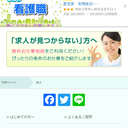
度充実 年間休日･･･
神奈川県茅ヶ崎市浜見平11-1
月給 250,000円 ～ 320,000円
試用期間あり。3カ月～4カ月。
TOPページ
求人
F
T
Li
a
wi
n
c
tt
e
はじめての方へ
よくあるご質問
e
er