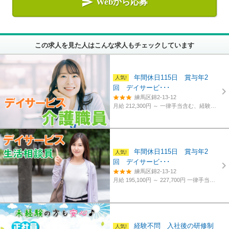

Webから応募
この求人を見た人はこんな求人もチェックしています
年間休日115日 賞与年2
回 デイサービ･･･
練馬区錦2-13-12
月給 212,300円 ～
一律手当含む、経験・資格考慮
年間休日115日 賞与年2
回 デイサービ･･･
練馬区錦2-13-12
月給 195,100円 ～ 227,700円
一律手当含む、経験・資格考慮
経験不問 入社後の研修制