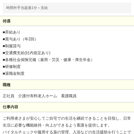
時間外手当超過1分～支給
待遇
■昇給あり
■賞与あり（年2回）
■制服貸与
■交通費支給(社内規定あり)
■各種社会保険完備（雇用・労災・健康・厚生年金）
■研修制度
■退職金制度
職種
正社員 介護付有料老人ホーム 看護職員
仕事内容
ご利用者さまが安心してご自宅での生活を継続できることを目指し、日常
生活に必要な機能維持・向上ができるよう看護を提供します。
バイタルチェックや服用する薬の管理、入浴などの生活援助を行うことで