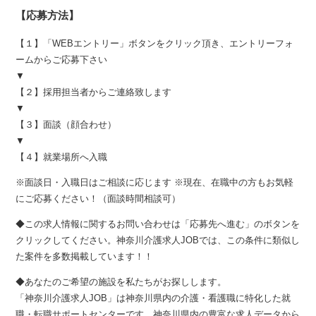
【応募方法】
【１】「WEBエントリー」ボタンをクリック頂き、エントリーフォ
ームからご応募下さい
▼
【２】採用担当者からご連絡致します
▼
【３】面談（顔合わせ）
▼
【４】就業場所へ入職
※面談日・入職日はご相談に応じます ※現在、在職中の方もお気軽
にご応募ください！（面談時間相談可）
◆この求人情報に関するお問い合わせは「応募先へ進む」のボタンを
クリックしてください。神奈川介護求人JOBでは、この条件に類似し
た案件を多数掲載しています！！
◆あなたのご希望の施設を私たちがお探しします。
「神奈川介護求人JOB」は神奈川県内の介護・看護職に特化した就
職・転職サポートセンターです。神奈川県内の豊富な求人データから