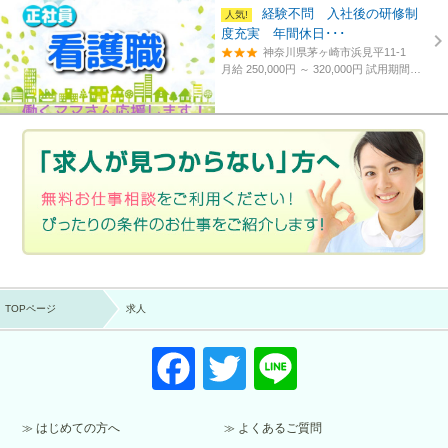
経験不問 入社後の研修制
度充実 年間休日･･･
神奈川県茅ヶ崎市浜見平11-1
月給 250,000円 ～ 320,000円
試用期間あり。3カ月～4カ月。
TOPページ
求人
F
T
Li
a
wi
n
c
tt
e
はじめての方へ
よくあるご質問