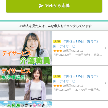

Webから応募
この求人を見た人はこんな求人もチェックしています
年間休日115日 賞与年2
回 デイサービ･･･
練馬区錦2-13-12
月給 212,300円 ～
一律手当含む、経験・資格考慮
年間休日115日 賞与年2
回 デイサービ･･･
練馬区錦2-13-12
月給 195,100円 ～ 227,700円
一律手当含む、経験・資格考慮