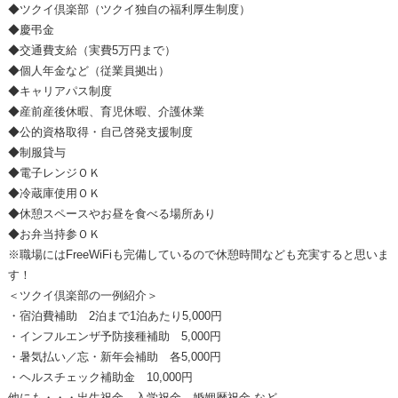
◆ツクイ倶楽部（ツクイ独自の福利厚生制度）
◆慶弔金
◆交通費支給（実費5万円まで）
◆個人年金など（従業員拠出）
◆キャリアパス制度
◆産前産後休暇、育児休暇、介護休業
◆公的資格取得・自己啓発支援制度
◆制服貸与
◆電子レンジＯＫ
◆冷蔵庫使用ＯＫ
◆休憩スペースやお昼を食べる場所あり
◆お弁当持参ＯＫ
※職場にはFreeWiFiも完備しているので休憩時間なども充実すると思いま
す！
＜ツクイ倶楽部の一例紹介＞
・宿泊費補助 2泊まで1泊あたり5,000円
・インフルエンザ予防接種補助 5,000円
・暑気払い／忘・新年会補助 各5,000円
・ヘルスチェック補助金 10,000円
他にも・・・出生祝金、入学祝金、婚姻暦祝金 など