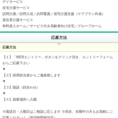
デイサービス
在宅介護サービス
訪問介護／訪問入浴／訪問看護／居宅介護支援（ケアプラン作成）
居住系介護サービス
有料老人ホーム／サービス付き高齢者向け住宅／グループホーム
応募方法
応募方法
【１】「WEBエントリー」ボタンをクリック頂き、エントリーフォーム
からご応募下さい
▼
【２】採用担当者からご連絡致します
▼
【３】面談（顔合わせ）
▼
【４】就業場所へ入職
※面談日・入職日はご相談に応じます ※現在、在職中の方もお気軽にご
応募ください！（面談時間相談可）