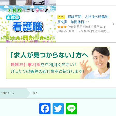
経験不問 入社後の研修制
度充実 年間休日･･･
神奈川県茅ヶ崎市浜見平11-1
月給 250,000円 ～ 320,000円
試用期間あり。3カ月～4カ月。
TOPページ
求人
F
T
Li
a
wi
n