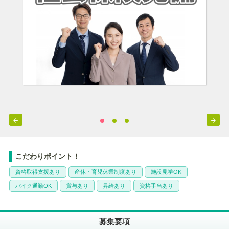


こだわりポイント！
資格取得支援あり
産休・育児休業制度あり
施設見学OK
バイク通勤OK
賞与あり
昇給あり
資格手当あり
募集要項