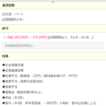
雇用形態
正社員・パート
試用期間3カ月～
給与
月給 224,250円 ～ 272,250円
試用期間あり。3カ月～4カ月。
月末締め翌月20日払い
待遇
◆社会保険完備
◆定期健康診断
◆扶養手当（配偶者…1万円／満18歳未満の子…5千円）
◆残業手当（残業代全額支給）
◆資格手当
◆退職金（勤続年数3年以上）
◆昇給（年1回）
◆賞与（年2回 昨年度実績：～50万円）※昇給・賞与は評価による。