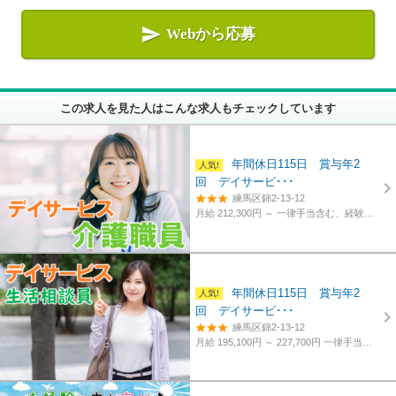

Webから応募
この求人を見た人はこんな求人もチェックしています
年間休日115日 賞与年2
回 デイサービ･･･
練馬区錦2-13-12
月給 212,300円 ～
一律手当含む、経験・資格考慮
年間休日115日 賞与年2
回 デイサービ･･･
練馬区錦2-13-12
月給 195,100円 ～ 227,700円
一律手当含む、経験・資格考慮