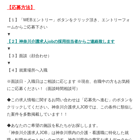
【応募方法】
【１】「WEBエントリー」ボタンをクリック頂き、エントリーフォ
ームからご応募下さい
▼
【２】神奈川介護求人jobの採用担当者からご連絡致します
▼
【３】面談（顔合わせ）
▼
【４】就業場所へ入職
※面談日・入職日はご相談に応じます ※現在、在職中の方もお気軽
にご応募ください！（面談時間相談可）
◆この求人情報に関するお問い合わせは「応募先へ進む」のボタンを
クリックしてください。神奈川介護求人JOBでは、この条件に類似し
た案件を多数掲載しています！！
◆あなたのご希望の施設を私たちがお探しします。
「神奈川介護求人JOB」は神奈川県内の介護・看護職に特化した就
職・転職サポートセンターです。神奈川県内の豊富な求人データから