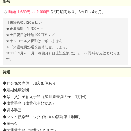
給与
時給 1,650円 ～ 2,000円
試用期間あり。3カ月～4カ月。
月末締め翌月20日払い
★正看護師 1,700円～
★土日祝日は時給100円アップ！
★オンコール／夜勤はございません！
※「介護職員処遇改善補助金」により、
2022年4月～11月（稼働分）は上記金額に加え、27円/時が支給となりま
す。
待遇
◆社会保険完備（加入条件あり）
◆定期健康診断
◆母（父）子育児手当（満18歳未満の子…1万円）
◆残業手当（残業代全額支給）
◆資格手当
◆ツクイ倶楽部（ツクイ独自の福利厚生制度）
◆慶弔金
◆交通費支給（実費5万円まで）