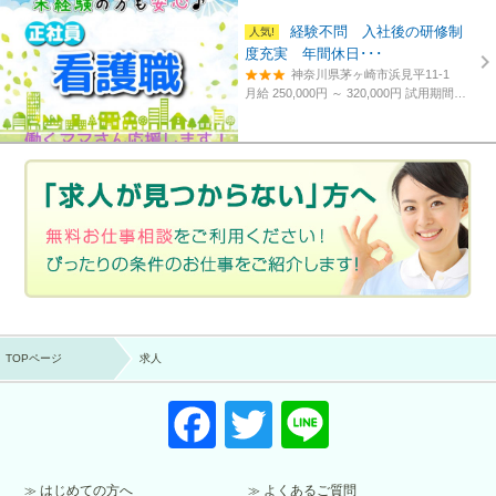
経験不問 入社後の研修制
度充実 年間休日･･･
神奈川県茅ヶ崎市浜見平11-1
月給 250,000円 ～ 320,000円
試用期間あり。3カ月～4カ月。
TOPページ
求人
F
T
Li
a
wi
n
c
tt
e
はじめての方へ
よくあるご質問