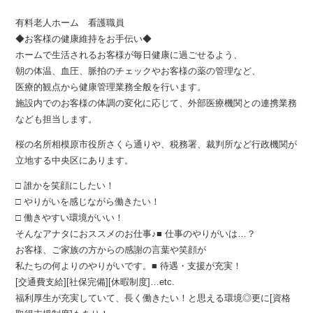
有料老人ホーム 看護職員
◆お客様の健康維持をお手伝い◆
ホームで生活されるお客様が毎日健康に過ごせるよう、
朝の体温、血圧、脈拍のチェックやお客様の薬の管理など、
医療的観点から健康管理業務全般を行います。
施設内でのお客様の体調の変化に応じて、外部医療機関との連携業務
なども担当します。
桜の名所相模原市役所さくら通りや、税務署、裁判所など行政機関が
立地する中央区にあります。
□ 誰かを笑顔にしたい！
□ やりがいを感じながら働きたい！
□ 働きやすい環境がいい！
そんなアナタにおススメのお仕事♪■ 仕事のやりがいは…？
お客様、ご家族の方からの感謝の言葉や笑顔が
私たちの何よりのやりがいです。■ 待遇・支援が充実！
[交通費支給][社保完備][休暇制度]…etc.
福利厚生が充実していて、長く働きたい！と思える環境◎更に[資格