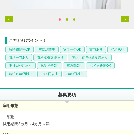


こだわりポイント！
短時間勤務OK
主婦活躍中
WワークOK
賞与あり
昇給あり
資格手当あり
資格取得支援あり
産休・育児休業制度あり
正社員登用あり
施設見学OK
車通勤OK
バイク通勤OK
時給1600円以上
1800円以上
2000円以上
募集要項
雇用形態
非常勤
試用期間3カ月～4カ月未満