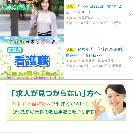
年間休日115日 賞与年2
回 デイサービ･･･
練馬区錦2-13-12
月給 195,100円 ～ 227,700円
一律手当含む、経験・資格考慮
経験不問 入社後の研修制
度充実 年間休日･･･
神奈川県茅ヶ崎市浜見平11-1
月給 250,000円 ～ 320,000円
試用期間あり。3カ月～4カ月。