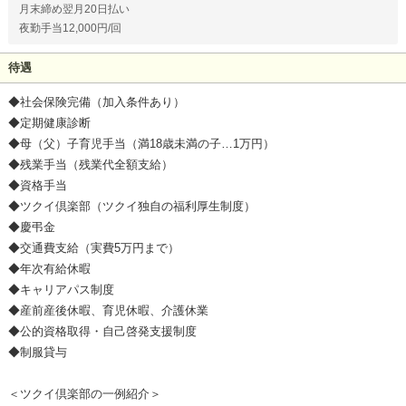
月末締め翌月20日払い
夜勤手当12,000円/回
待遇
◆社会保険完備（加入条件あり）
◆定期健康診断
◆母（父）子育児手当（満18歳未満の子…1万円）
◆残業手当（残業代全額支給）
◆資格手当
◆ツクイ倶楽部（ツクイ独自の福利厚生制度）
◆慶弔金
◆交通費支給（実費5万円まで）
◆年次有給休暇
◆キャリアパス制度
◆産前産後休暇、育児休暇、介護休業
◆公的資格取得・自己啓発支援制度
◆制服貸与
＜ツクイ倶楽部の一例紹介＞