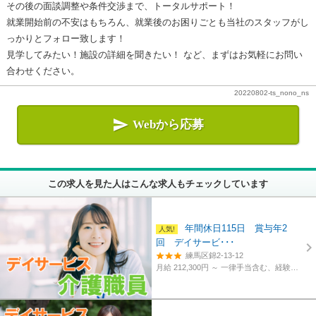
その後の面談調整や条件交渉まで、トータルサポート！
就業開始前の不安はもちろん、就業後のお困りごとも当社のスタッフがし
っかりとフォロー致します！
見学してみたい！施設の詳細を聞きたい！ など、まずはお気軽にお問い
合わせください。
20220802-ts_nono_ns

Webから応募
この求人を見た人はこんな求人もチェックしています
年間休日115日 賞与年2
回 デイサービ･･･
練馬区錦2-13-12
月給 212,300円 ～
一律手当含む、経験・資格考慮