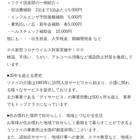
＜ツクイ倶楽部の一例紹介＞
・宿泊費補助 2泊まで1泊あたり5,000円
・インフルエンザ予防接種補助 5,000円
・暑気払い／忘・新年会補助 各5,000円
・ヘルスチェック補助金 10,000円
他にも・・・出生祝金、入学祝金、婚姻暦祝金 など
※※新型コロナウイルス対策実施中！※※
検温、手洗い、うがい、アルコール消毒など感染防止対策を徹底して
います。
■35年を超える歴史
ツクイの介護は1983年に訪問入浴サービスから始まり、介護に関わ
る様々なサービスを提供しております。
主力事業である「デイサービス」の事業所数は500ヵ所を超え、業界
でもトップクラスになっています。
■住み慣れた場所で自分らしく、地域とつながる生活
お客様が住み慣れた地域で自分らしく最期まで暮らすことができるよ
うツクイの事業所は全国47都道府県にございます。
また、認知症サポート、地域行事への参加、スマホ教室など、地域と