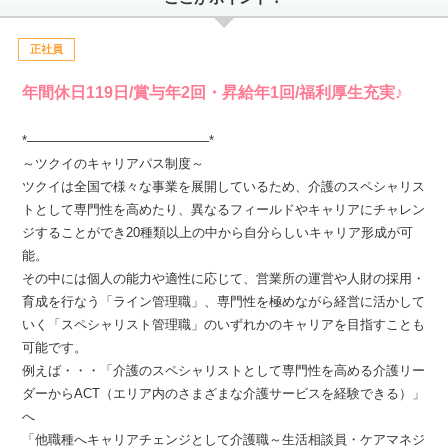
正社員
年間休日119日/賞与年2回・昇給年1回/福利厚生充実♪
*――――――――――――――*
～ツクイのキャリアパス制度～
ツクイは全国で様々な事業を展開しているため、介護のスペシャリス
トとして専門性を高めたり、異なるフィールドやキャリアにチャレン
ジすることができ20種類以上の中から自分らしいキャリア形成が可
能。
その中には個人の能力や適性に応じて、営業所の運営や人財の採用・
育成を行なう「ライン管理職」、専門性を極めながら経営に活かして
いく「スペシャリスト管理職」のいずれかのキャリアを目指すことも
可能です。
例えば・・・「介護のスペシャリストとして専門性を高める介護リー
ダーからACT（エリア内のさまざまな介護サービスを経験できる）」
へ
「他職種へキャリアチェンジとして介護職～生活相談員・ケアマネジ