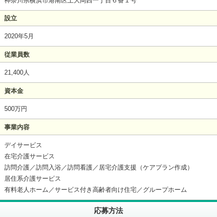
神奈川県横浜市港南区上大岡西一丁目６番１号
設立
2020年5月
従業員数
21,400人
資本金
500万円
事業内容
デイサービス
在宅介護サービス
訪問介護／訪問入浴／訪問看護／居宅介護支援（ケアプラン作成）
居住系介護サービス
有料老人ホーム／サービス付き高齢者向け住宅／グループホーム
応募方法