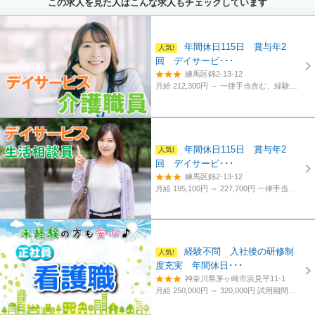
この求人を見た人はこんな求人もチェックしています
年間休日115日 賞与年2
回 デイサービ･･･
練馬区錦2-13-12
月給 212,300円 ～
一律手当含む、経験・資格考慮
年間休日115日 賞与年2
回 デイサービ･･･
練馬区錦2-13-12
月給 195,100円 ～ 227,700円
一律手当含む、経験・資格考慮
経験不問 入社後の研修制
度充実 年間休日･･･
神奈川県茅ヶ崎市浜見平11-1
月給 250,000円 ～ 320,000円
試用期間あり。3カ月～4カ月。