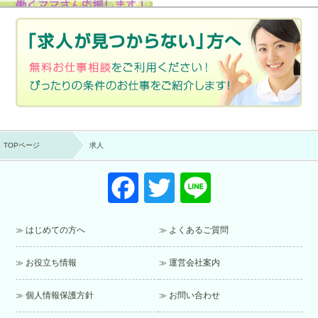
TOPページ
求人
F
T
Li
a
wi
n
c
tt
e
はじめての方へ
よくあるご質問
e
er
お役立ち情報
運営会社案内
b
o
個人情報保護方針
お問い合わせ