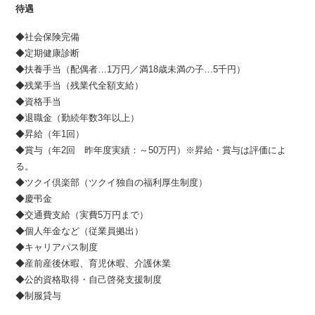
待遇
◆社会保険完備
◆定期健康診断
◆扶養手当（配偶者…1万円／満18歳未満の子…5千円）
◆残業手当（残業代全額支給）
◆資格手当
◆退職金（勤続年数3年以上）
◆昇給（年1回）
◆賞与（年2回 昨年度実績：～50万円）※昇給・賞与は評価によ
る。
◆ツクイ倶楽部（ツクイ独自の福利厚生制度）
◆慶弔金
◆交通費支給（実費5万円まで）
◆個人年金など（従業員拠出）
◆キャリアパス制度
◆産前産後休暇、育児休暇、介護休業
◆公的資格取得・自己啓発支援制度
◆制服貸与