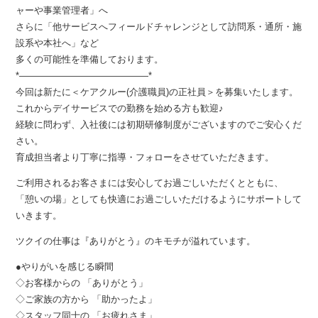
ャーや事業管理者」へ
さらに「他サービスへフィールドチャレンジとして訪問系・通所・施
設系や本社へ」など
多くの可能性を準備しております。
*――――――――――――――*
今回は新たに＜ケアクルー(介護職員)の正社員＞を募集いたします。
これからデイサービスでの勤務を始める方も歓迎♪
経験に問わず、入社後には初期研修制度がございますのでご安心くだ
さい。
育成担当者より丁寧に指導・フォローをさせていただきます。
ご利用されるお客さまには安心してお過ごしいただくとともに、
「憩いの場」としても快適にお過ごしいただけるようにサポートして
いきます。
ツクイの仕事は『ありがとう』のキモチが溢れています。
●やりがいを感じる瞬間
◇お客様からの 「ありがとう」
◇ご家族の方から 「助かったよ」
◇スタッフ同士の 「お疲れさま」