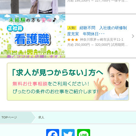
月給 195,100円 ～ 227,700円
一律手当含む、経験・資格考慮
経験不問 入社後の研修制
度充実 年間休日･･･
神奈川県茅ヶ崎市浜見平11-1
月給 250,000円 ～ 320,000円
試用期間あり。3カ月～4カ月。
TOPページ
求人
F
T
Li