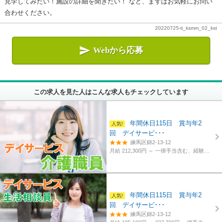
見学してみたい！施設の詳細を聞きたい！ など、まずはお気軽にお問い
合わせください。
20220725-ti_ksmm_02_kst

Webから応募
この求人を見た人はこんな求人もチェックしています
年間休日115日 賞与年2
回 デイサービ･･･
練馬区錦2-13-12
月給 212,300円 ～
一律手当含む、経験・資格考慮
年間休日115日 賞与年2
回 デイサービ･･･
練馬区錦2-13-12