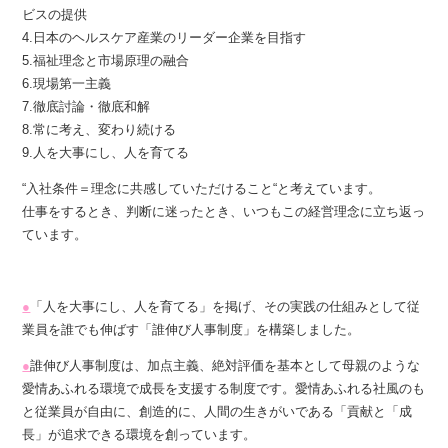
ビスの提供
4.日本のヘルスケア産業のリーダー企業を目指す
5.福祉理念と市場原理の融合
6.現場第一主義
7.徹底討論・徹底和解
8.常に考え、変わり続ける
9.人を大事にし、人を育てる
“入社条件＝理念に共感していただけること“と考えています。
仕事をするとき、判断に迷ったとき、いつもこの経営理念に立ち返っ
ています。
●
「人を大事にし、人を育てる」を掲げ、その実践の仕組みとして従
業員を誰でも伸ばす「誰伸び人事制度」を構築しました。
●
誰伸び人事制度は、加点主義、絶対評価を基本として母親のような
愛情あふれる環境で成長を支援する制度です。愛情あふれる社風のも
と従業員が自由に、創造的に、人間の生きがいである「貢献と「成
長」が追求できる環境を創っています。