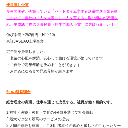
優良賞》受賞
厚生労働省が実施している「パートタイム労働者活躍推進企業表彰」
において、当社の「人を大事にし、人を育てる」取り組みが評価さ
れ、平成28年度の最優良賞（厚生労働大臣賞）に選ばれました！！
伸びる売上252億円（H29.10)
東証JASDAQ上場企業
定年制を撤廃しました。
・老後の心配を解消。安心して働ける環境が整っています
・ご自分で定年年齢を決めることができます
・お辞めになるまで昇給昇格が続きます
9つの経営理念
経営理念の実現。仕事を通じて成長する。社員が働く目的です。
1.福祉・医療・教育・文化の4分野を通じて社会貢献
2.最大ではなく最高のサービスの提供
3.人間の尊厳を尊重し、ご利用者本位の真心と優しさのこもったサー