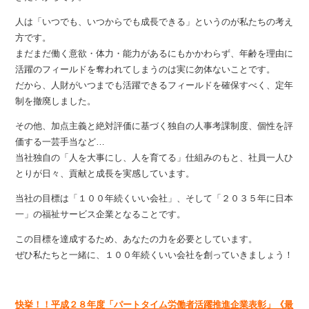
人は「いつでも、いつからでも成長できる」というのが私たちの考え
方です。
まだまだ働く意欲・体力・能力があるにもかかわらず、年齢を理由に
活躍のフィールドを奪われてしまうのは実に勿体ないことです。
だから、人財がいつまでも活躍できるフィールドを確保すべく、定年
制を撤廃しました。
その他、加点主義と絶対評価に基づく独自の人事考課制度、個性を評
価する一芸手当など…
当社独自の「人を大事にし、人を育てる」仕組みのもと、社員一人ひ
とりが日々、貢献と成長を実感しています。
当社の目標は「１００年続くいい会社」、そして「２０３５年に日本
一」の福祉サービス企業となることです。
この目標を達成するため、あなたの力を必要としています。
ぜひ私たちと一緒に、１００年続くいい会社を創っていきましょう！
快挙！！平成２８年度「パートタイム労働者活躍推進企業表彰」《最