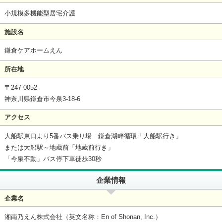
小規模多機能型居宅介護
施設名
鎌倉ケアホームえん
所在地
〒247-0052
神奈川県鎌倉市今泉3-18-6
アクセス
大船駅東口より5番バス乗り場 鎌倉湖畔循環「大船駅行き」
または大船駅～地蔵前「地蔵前行き」
「今泉不動」バス停下車徒歩30秒
企業情報
企業名
湘南乃えん株式会社（英文名称：En of Shonan, Inc.）