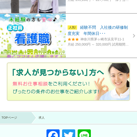
経験不問 入社後の研修制
度充実 年間休日･･･
神奈川県茅ヶ崎市浜見平11-1
月給 250,000円 ～ 320,000円
試用期間あり。3カ月～4カ月。
TOPページ
求人
F
T
Li