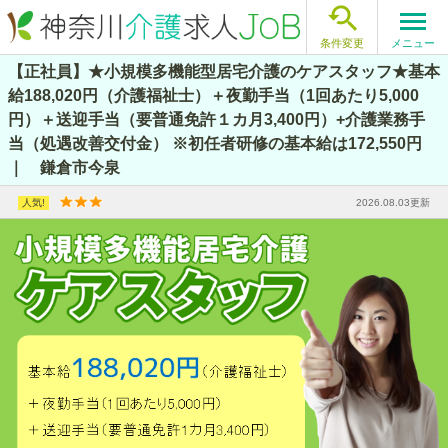

メニュー
条件変更
【正社員】★小規模多機能型居宅介護のケアスタッフ★基本
給188,020円（介護福祉士）＋夜勤手当（1回あたり5,000
円）＋送迎手当（要普通免許１カ月3,400円）+介護業務手
当（処遇改善交付金） ※初任者研修の基本給は172,550円
｜ 鎌倉市今泉
2026.08.03更新