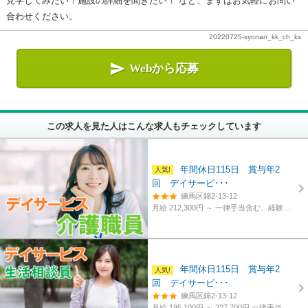
見学してみたい！施設の詳細を聞きたい！ など、まずはお気軽にお問い
合わせください。
20220725-syonan_kk_ch_ks

Webから応募
この求人を見た人はこんな求人もチェックしています
年間休日115日 賞与年2
回 デイサービ･･･
練馬区錦2-13-12
月給 212,300円 ～
一律手当含む、経験・資格考慮
年間休日115日 賞与年2
回 デイサービ･･･
練馬区錦2-13-12
月給 195,100円 ～ 227,700円
一律手当含む、経験・資格考慮