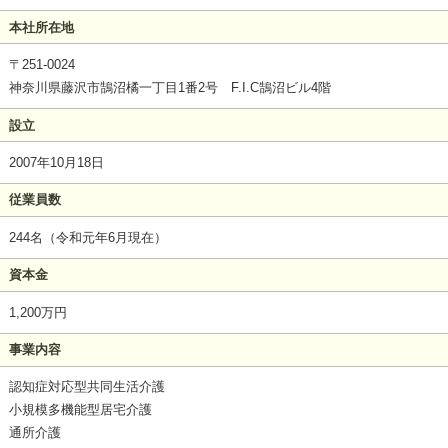
本社所在地
〒251-0024
神奈川県藤沢市鵠沼橘一丁目1番2号 F.I.C鵠沼ビル4階
設立
2007年10月18日
従業員数
244名（令和元年6月現在）
資本金
1,200万円
事業内容
認知症対応型共同生活介護
小規模多機能型居宅介護
通所介護