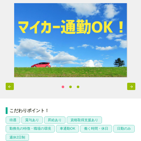


こだわりポイント！
待遇
賞与あり
昇給あり
資格取得支援あり
勤務先の特徴・職場の環境
車通勤OK
働く時間・休日
日勤のみ
週休2日制