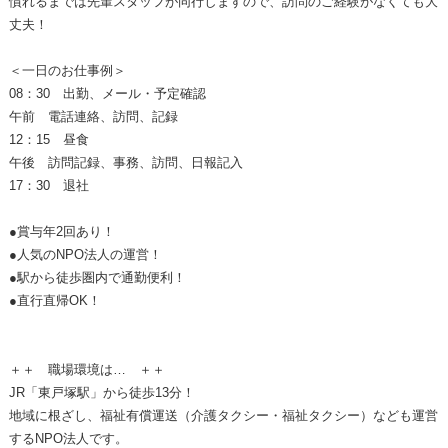
慣れるまでは先輩スタッフが同行しますので、訪問のご経験がなくても大
丈夫！
＜一日のお仕事例＞
08：30 出勤、メール・予定確認
午前 電話連絡、訪問、記録
12：15 昼食
午後 訪問記録、事務、訪問、日報記入
17：30 退社
●賞与年2回あり！
●人気のNPO法人の運営！
●駅から徒歩圏内で通勤便利！
●直行直帰OK！
＋＋ 職場環境は… ＋＋
JR「東戸塚駅」から徒歩13分！
地域に根ざし、福祉有償運送（介護タクシー・福祉タクシー）なども運営
するNPO法人です。