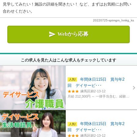
見学してみたい！施設の詳細を聞きたい！ など、まずはお気軽にお問い
合わせください。
20220725-sptmgm_hmkg_ks

Webから応募
この求人を見た人はこんな求人もチェックしています
年間休日115日 賞与年2
回 デイサービ･･･
練馬区錦2-13-12
月給 212,300円 ～
一律手当含む、経験・資格考慮
年間休日115日 賞与年2
回 デイサービ･･･
練馬区錦2-13-12