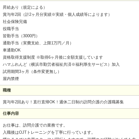
昇給あり（規定による）
賞与年2回（計2ヶ月分実績※実績・個人成績等によります）
社会保険完備
役職手当
皆勤手当（3000円）
通勤手当（実費支給、上限1万円／月）
車通勤OK
資格取得支援制度 ※取得6ヶ月後に全額支援しています
ハマふれんど（横浜市勤労者福祉共済※福利厚生サービス）加入
試用期間3ヶ月（条件変更無し）
屋内禁煙
職種
賞与年2回あり！直行直帰OK！週休二日制の訪問介護の介護職募集
仕事内容
お仕事は、訪問介護での業務です。
入職後はOJTトレーニングを丁寧に行っています。