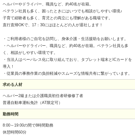
ヘルパーやドライバー、職員など、約40名が在籍。
ベテラン社員も多く、困ったときにはいつでも相談がしやすい環境♪
子育て経験者も多く、育児との両立にも理解がある職場です。
直行直帰OKで、17：30にはほとんどの人が退社します！
・ご利用者様のご自宅を訪問し、身体介護・生活援助をお願いします。
・ヘルパーやドライバー、職員など、約40名が在籍。ベテラン社員も多
く、相談がしやすい環境です。
・当法人はペーパレス化に取り組んでおり、タブレット端末とICカードを
導入！
・従業員の事務作業の負担軽減やスムーズな情報共有に繋がっています。
求める人材
ヘルパー2級または介護職員初任者研修修了者
普通自動車運転免許（AT限定可）
勤務時間
8:00～19:00の間で8時間勤務
休憩時間60分