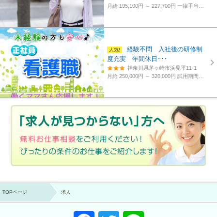
月給 195,100円 ～ 227,700円
一律手当含む、経験・資格考慮
経験不問 入社後の研修制
度充実 年間休日･･･
神奈川県茅ヶ崎市浜見平11-1
月給 250,000円 ～ 320,000円
試用期間あり。3カ月～4カ月。
TOPページ
求人