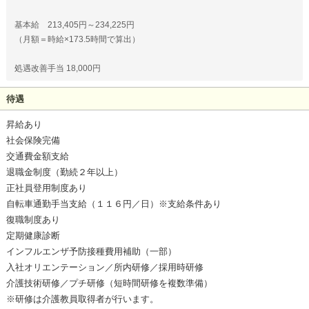
基本給 213,405円～234,225円
（月額＝時給×173.5時間で算出）
処遇改善手当 18,000円
待遇
昇給あり
社会保険完備
交通費金額支給
退職金制度（勤続２年以上）
正社員登用制度あり
自転車通勤手当支給（１１６円／日）※支給条件あり
復職制度あり
定期健康診断
インフルエンザ予防接種費用補助（一部）
入社オリエンテーション／所内研修／採用時研修
介護技術研修／プチ研修（短時間研修を複数準備）
※研修は介護教員取得者が行います。