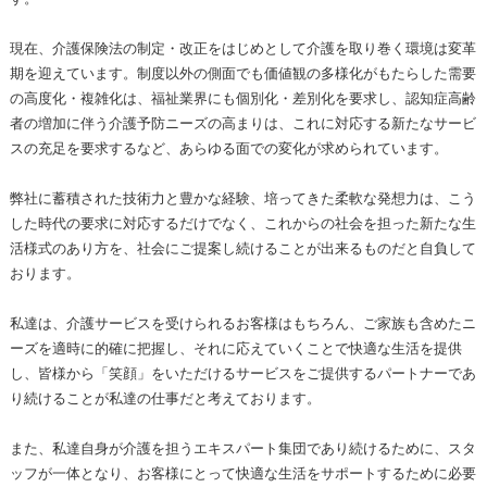
現在、介護保険法の制定・改正をはじめとして介護を取り巻く環境は変革
期を迎えています。制度以外の側面でも価値観の多様化がもたらした需要
の高度化・複雑化は、福祉業界にも個別化・差別化を要求し、認知症高齢
者の増加に伴う介護予防ニーズの高まりは、これに対応する新たなサービ
スの充足を要求するなど、あらゆる面での変化が求められています。
弊社に蓄積された技術力と豊かな経験、培ってきた柔軟な発想力は、こう
した時代の要求に対応するだけでなく、これからの社会を担った新たな生
活様式のあり方を、社会にご提案し続けることが出来るものだと自負して
おります。
私達は、介護サービスを受けられるお客様はもちろん、ご家族も含めたニ
ーズを適時に的確に把握し、それに応えていくことで快適な生活を提供
し、皆様から「笑顔」をいただけるサービスをご提供するパートナーであ
り続けることが私達の仕事だと考えております。
また、私達自身が介護を担うエキスパート集団であり続けるために、スタ
ッフが一体となり、お客様にとって快適な生活をサポートするために必要