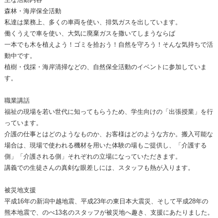
森林・海岸保全活動
私達は業務上、多くの車両を使い、排気ガスを出しています。
働くうえで車を使い、大気に廃棄ガスを撒いてしまうならば
一本でも木を植えよう！ゴミを拾おう！自然を守ろう！そんな気持ちで活
動中です。
植樹・伐採・海岸清掃などの、自然保全活動のイベントに参加していま
す。
職業講話
福祉の現場を若い世代に知ってもらうため、学生向けの「出張授業」を行
っています。
介護の仕事とはどのようなものか、お客様はどのような方か。搬入可能な
場合は、現場で使われる機材を用いた体験の場もご提供し、「介護する
側」「介護される側」それぞれの立場になっていただきます。
講義での生徒さんの真剣な眼差しには、スタッフも熱が入ります。
被災地支援
平成16年の新潟中越地震、平成23年の東日本大震災、そして平成28年の
熊本地震で、のべ13名のスタッフが被災地へ趣き、支援にあたりました。