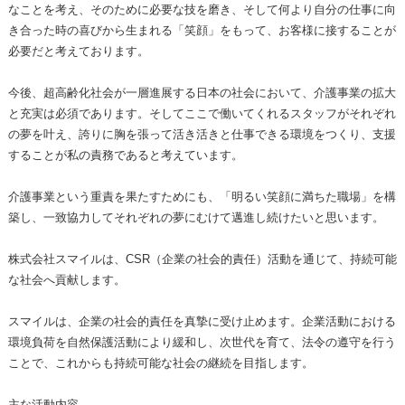
なことを考え、そのために必要な技を磨き、そして何より自分の仕事に向
き合った時の喜びから生まれる「笑顔」をもって、お客様に接することが
必要だと考えております。
今後、超高齢化社会が一層進展する日本の社会において、介護事業の拡大
と充実は必須であります。そしてここで働いてくれるスタッフがそれぞれ
の夢を叶え、誇りに胸を張って活き活きと仕事できる環境をつくり、支援
することが私の責務であると考えています。
介護事業という重責を果たすためにも、「明るい笑顔に満ちた職場」を構
築し、一致協力してそれぞれの夢にむけて邁進し続けたいと思います。
株式会社スマイルは、CSR（企業の社会的責任）活動を通じて、持続可能
な社会へ貢献します。
スマイルは、企業の社会的責任を真摯に受け止めます。企業活動における
環境負荷を自然保護活動により緩和し、次世代を育て、法令の遵守を行う
ことで、これからも持続可能な社会の継続を目指します。
主な活動内容