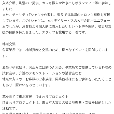
入浴介助、足湯のご提供、ガレキ撤去や炊き出しボランティア等に参加し
ました。
また、チャリティTシャツを作製し、収益で福島県のクロマツ植樹を支援
しています。このTシャツは、元々デイサービスの入浴介助用ユニフォー
ムでしたが、お客様より個人的に購入したいというお声を聞き、被災地支
援の目的を持たせました。スタッフも愛用する一着です。
地域交流
各事業所では、地域貢献と交流のため、様々なイベントを開催していま
す。
夏祭りや秋祭り、お正月には餅つき大会、事業所でご提供している料理の
試食会や、介護のデモンストレーションや講習会など
地域の方々や、お客様のご家族様、同業他社様にもご参加をいただくこと
もあり、賑わいをみせています。
花を育てて東北支援 ひまわりプロジェクト
ひまわりプロジェクトは、東日本大震災の被災地復興・支援を目的とした
活動です。