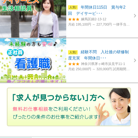
年間休日115日 賞与年2
回 デイサービ･･･
練馬区錦2-13-12
月給 195,100円 ～ 227,700円
一律手当含む、経験・資格考慮
経験不問 入社後の研修制
度充実 年間休日･･･
神奈川県茅ヶ崎市浜見平11-1
月給 250,000円 ～ 320,000円
試用期間あり。3カ月～4カ月。