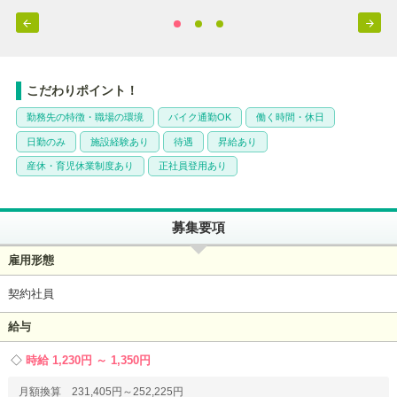


こだわりポイント！
勤務先の特徴・職場の環境
バイク通勤OK
働く時間・休日
日勤のみ
施設経験あり
待遇
昇給あり
産休・育児休業制度あり
正社員登用あり
募集要項
雇用形態
契約社員
給与
時給 1,230円 ～ 1,350円
月額換算 231,405円～252,225円