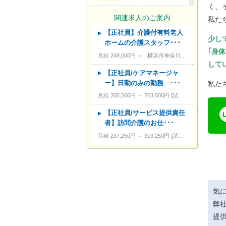
く、
---
サービス形態
関連求人のご案内
私た
【正社員】介護付有料老人
---
資格
少し
ホームの介護スタッフ･･･
｢身
---
こだわり条件
月給 248,000円 ～
横浜市神奈川区羽沢町7-1
して
---
キーワード
【正社員/ケアマネージャ
ー】日勤のみの勤務 ･･･
私た
月給 205,500円 ～ 253,500円
試用期間あり。3カ月～4カ月。
【正社員/サービス提供責任
者】訪問介護のお仕･･･
月給 237,250円 ～ 313,250円
試用期間あり。3カ月～4カ月
気
弊
提