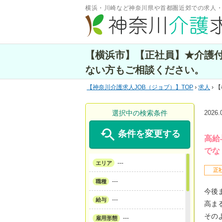
横浜・川崎など神奈川県や首都圏近郊での求人
【横浜市】【正社員】★介護
ない方もご相談ください。
神奈川介護求人JOB（ジョブ）
TOP
›
求人
› 
選択中の検索条件
2026

条件を変更する
高給
でな
---
エリア
正
---
職種
今後
---
給与
高ま
その
---
雇用形態