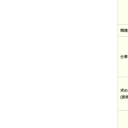
職種
仕事
求め
(資