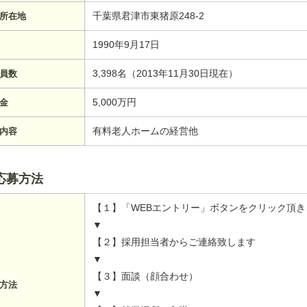
千葉県君津市東猪原248-2
所在地
1990年9月17日
3,398名（2013年11月30日現在）
員数
5,000万円
金
有料老人ホームの経営他
内容
応募方法
【１】「WEBエントリー」ボタンをクリック頂
▼
【２】採用担当者からご連絡致します
▼
【３】面談（顔合わせ）
方法
▼