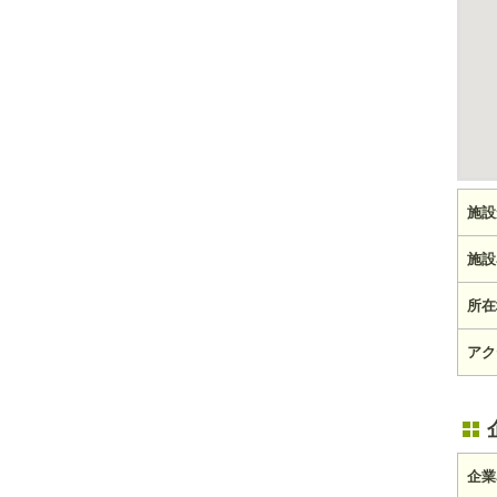
施設
施設
所在
アク
企業