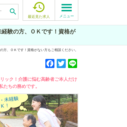


メニュー
最近見た求人
未経験の方、ＯＫです！資格が
験の方、ＯＫです！資格がない方もご相談ください。
F
F
F
T
T
T
Li
Li
Li
a
a
a
wi
wi
wi
n
n
n
c
c
c
tt
tt
tt
e
e
e
クリック！介護に悩む高齢者ご本人だけ
私たちの務めです。
e
e
e
er
er
er
b
b
b
o
o
o
o
o
o
k
k
k