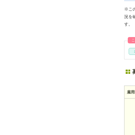
※こ
況を
す。
こ
雇用