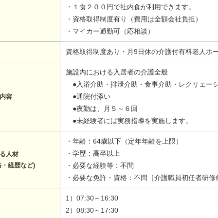
・１食２００円で社内食が利用できます。
・資格取得制度有り（費用は全額会社負担）
・マイカー通勤可（応相談）
資格取得制度あり・月9日休の介護付有料老人ホ
施設内における入居者の介護全般
●入浴介助・排泄介助・食事介助・レクリェー
●通院付添い
内容
●夜勤は、月５～６回
●未経験者には実務指導を実施します。
・年齢：64歳以下（定年年齢を上限）
・学歴：高卒以上
る人材
格・経歴など)
・必要な経験等：不問
・必要な免許・資格：不問［介護職員初任者研修
1）07:30～16:30
2）08:30～17:30