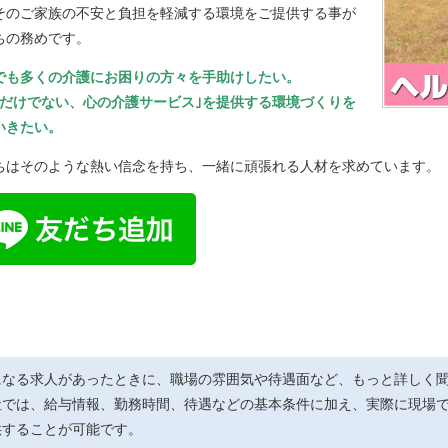
そのご家族の不安と負担を軽減する環境をご提供する事が
ちの務めです。
でも多くの介護にお困りの方々を手助けしたい。
体だけでない、心の介護サービス｣を提供する環境づくりを
いきたい。
ちはそのような熱い信念を持ち、一緒に頑張れる人材を求めています。
相模原市中央区矢部２－６－５
横浜市保土ヶ谷区権太坂3丁目6-1
になる求人があったときに、職場の雰囲気や待遇面など、もっと詳しく
社では、給与情報、勤務時間、待遇などの基本条件に加え、実際に現場
供することが可能です。