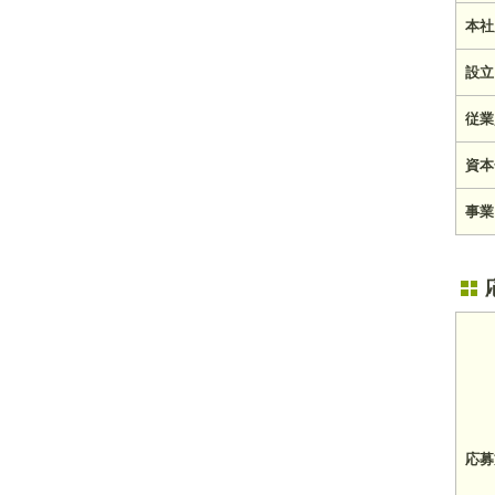
本社
設立
従業
資本
事業
応募