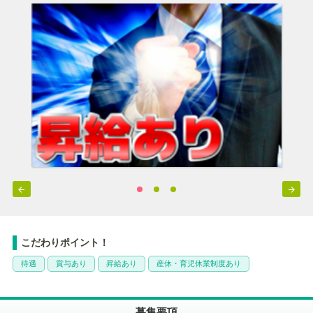


こだわりポイント！
待遇
賞与あり
昇給あり
産休・育児休業制度あり
募集要項