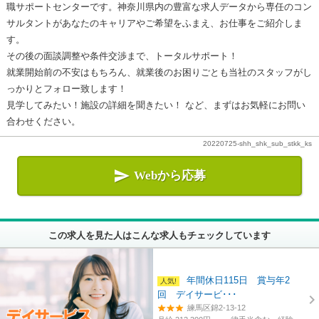
職サポートセンターです。神奈川県内の豊富な求人データから専任のコン
サルタントがあなたのキャリアやご希望をふまえ、お仕事をご紹介しま
す。
その後の面談調整や条件交渉まで、トータルサポート！
就業開始前の不安はもちろん、就業後のお困りごとも当社のスタッフがし
っかりとフォロー致します！
見学してみたい！施設の詳細を聞きたい！ など、まずはお気軽にお問い
合わせください。
20220725-shh_shk_sub_stkk_ks

Webから応募
この求人を見た人はこんな求人もチェックしています
年間休日115日 賞与年2
回 デイサービ･･･
練馬区錦2-13-12