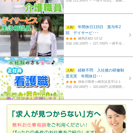
月給 212,300円 ～
一律手当含む、経験・資格考慮
年間休日115日 賞与年2
回 デイサービ･･･
練馬区錦2-13-12
月給 195,100円 ～ 227,700円
一律手当含む、経験・資格考慮
経験不問 入社後の研修制
度充実 年間休日･･･
神奈川県茅ヶ崎市浜見平11-1
月給 250,000円 ～ 320,000円
試用期間あり。3カ月～4カ月。