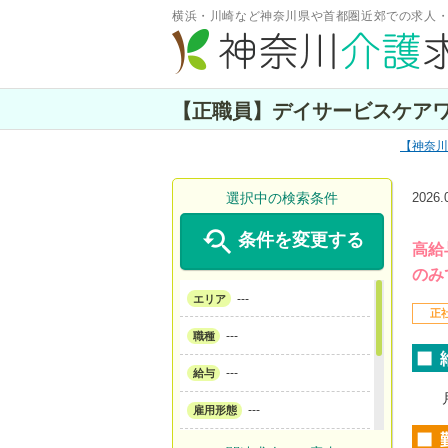
横浜・川崎など神奈川県や首都圏近郊での求人
【正職員】デイサービスケアワ
神奈川
選択中の検索条件
2026

条件を変更する
高給
のみ
---
エリア
正
---
職種
---
給与
---
雇用形態
---
サービス形態