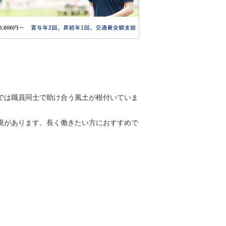
では職員同士で助け合う風土が根付いていま
境があります。長く働きたい方におすすめで