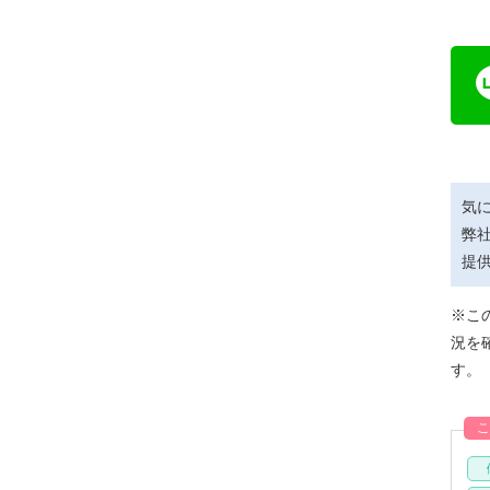
気
弊
提
※こ
況を
す。
こ