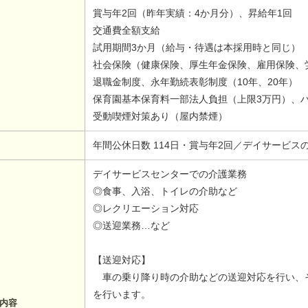
賞与年2回（昨年実績：4か月分）、昇給年1回
交通費全額支給
試用期間3か月（給与・待遇は本採用時と同じ）
社会保険（健康保険、厚生年金保険、雇用保険、
退職金制度、永年勤続表彰制度（10年、20年）
保育園基本保育料一部法人負担（上限3万円）、ハ
受動喫煙対策あり（屋内禁煙）
年間公休日数 114日・賞与年2回／デイサービス
デイサービスセンターでの介護業務
◎食事、入浴、トイレの介助など
◎レクリエーション対応
◎送迎業務…など
【送迎対応】
車の乗り降り時の介助などの送迎対応を行い、
を行います。
内容