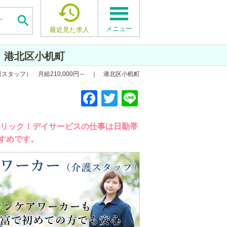


メニュー
最近見た求人
 港北区小机町
スタッフ） 月給210,000円～ ｜ 港北区小机町
F
F
F
T
T
T
Li
Li
Li
a
a
a
wi
wi
wi
n
n
n
c
c
c
tt
tt
tt
e
e
e
クリック！デイサービスの仕事は日勤帯
すめです。
e
e
e
er
er
er
b
b
b
o
o
o
o
o
o
k
k
k