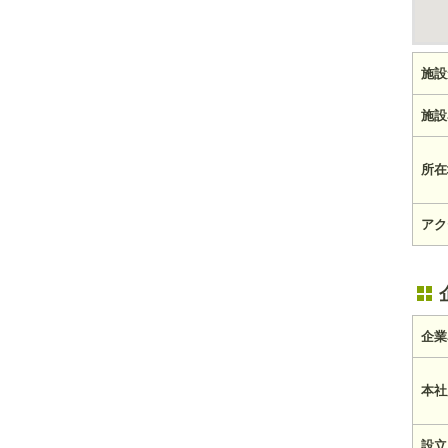
施設
施設
所在
アク
企業
本社
設立