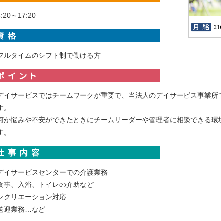
8:20～17:20
フルタイムのシフト制で働ける方
横浜市中区本牧町１－５７－８
デイサービスではチームワークが重要で、当法人のデイサービス事業所
す。
時給 1,600円 ～ 1,930円
土日祝100円UP
神奈川県藤沢市石川2丁目3-14
何か悩みや不安ができたときにチームリーダーや管理者に相談できる環
す。
デイサービスセンターでの介護業務
食事、入浴、トイレの介助など
レクリエーション対応
送迎業務…など