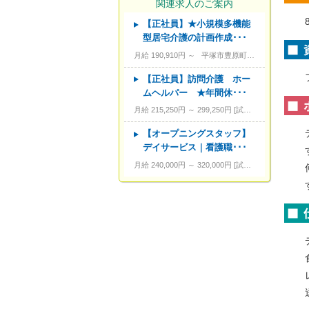
関連求人のご案内
【正社員】★小規模多機能
---
資格
型居宅介護の計画作成･･･
---
こだわり条件
月給 190,910円 ～
平塚市豊原町14-17
---
キーワード
【正社員】訪問介護 ホー
ムヘルパー ★年間休･･･
月給 215,250円 ～ 299,250円
試用期間あり。3カ月～4カ月。
【オープニングスタッフ】
デイサービス｜看護職･･･
月給 240,000円 ～ 320,000円
試用期間あり。3カ月～4カ月。