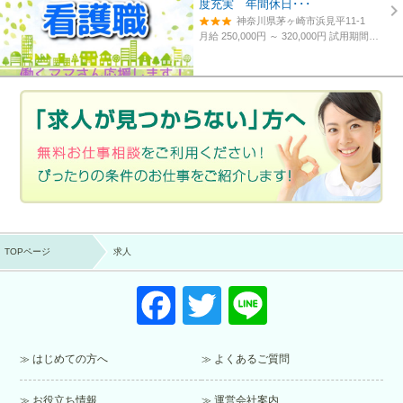
度充実 年間休日･･･
神奈川県茅ヶ崎市浜見平11-1
月給 250,000円 ～ 320,000円
試用期間あり。3カ月～4カ月。
TOPページ
求人
F
T
Li
a
wi
n
c
tt
e
はじめての方へ
よくあるご質問
e
er
お役立ち情報
運営会社案内