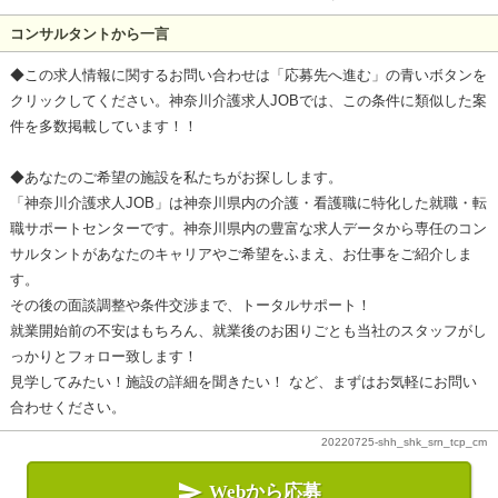
コンサルタントから一言
◆この求人情報に関するお問い合わせは「応募先へ進む」の青いボタンを
クリックしてください。神奈川介護求人JOBでは、この条件に類似した案
件を多数掲載しています！！
◆あなたのご希望の施設を私たちがお探しします。
「神奈川介護求人JOB」は神奈川県内の介護・看護職に特化した就職・転
職サポートセンターです。神奈川県内の豊富な求人データから専任のコン
サルタントがあなたのキャリアやご希望をふまえ、お仕事をご紹介しま
す。
その後の面談調整や条件交渉まで、トータルサポート！
就業開始前の不安はもちろん、就業後のお困りごとも当社のスタッフがし
っかりとフォロー致します！
見学してみたい！施設の詳細を聞きたい！ など、まずはお気軽にお問い
合わせください。
20220725-shh_shk_srn_tcp_cm

Webから応募