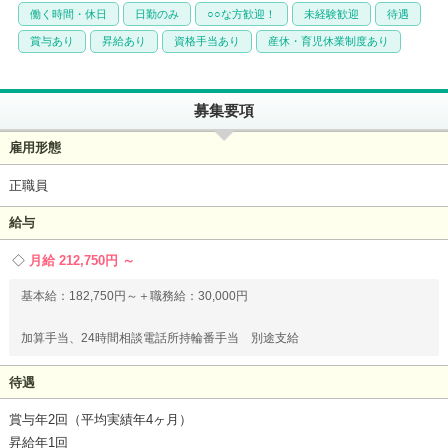
働く時間・休日
日勤のみ
○○な方歓迎！
未経験歓迎
待遇
賞与あり
昇給あり
資格手当あり
産休・育児休業制度あり
募集要項
雇用形態
正職員
給与
月給 212,750円 ～
基本給：182,750円～＋職務給：30,000円
加算手当、24時間相談電話所持輪番手当 別途支給
待遇
賞与年2回（平均実績年4ヶ月）
昇給年1回