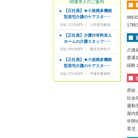
関連求人のご案内
【正社員】★小規模多機能
---
資格
型居宅介護のケアスタ･･･
8時3
---
こだわり条件
17時
月給 172,550円 ～
小田原市飯泉1070-1
---
キーワード
【正社員】介護付有料老人
ホームの介護スタッフ･･･
月給 248,000円 ～
横浜市神奈川区羽沢町7-1
介護
普通
【正社員】★小規模多機能
経験
型居宅介護のケアスタ･･･
月給 172,550円 ～
平塚市豊原町14-17
昇給
社会
通勤
屋内
年間休
育児