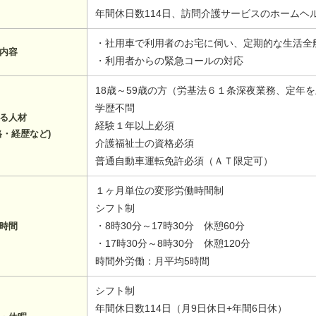
年間休日数114日、訪問介護サービスのホームヘ
・社用車で利用者のお宅に伺い、定期的な生活全
内容
・利用者からの緊急コールの対応
18歳～59歳の方（労基法６１条深夜業務、定年
学歴不問
る人材
経験１年以上必須
格・経歴など)
介護福祉士の資格必須
普通自動車運転免許必須（ＡＴ限定可）
１ヶ月単位の変形労働時間制
シフト制
・8時30分～17時30分 休憩60分
時間
・17時30分～8時30分 休憩120分
時間外労働：月平均5時間
シフト制
年間休日数114日（月9日休日+年間6日休）