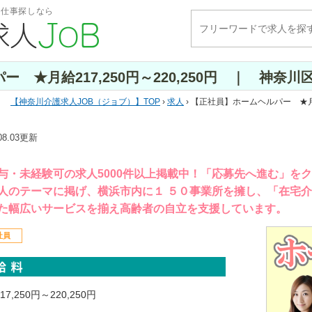
・仕事探しなら
 ★月給217,250円～220,250円 ｜ 神奈川
神奈川介護求人JOB（ジョブ）
TOP
›
求人
› 【正社員】ホームヘルパー ★月給
.08.03更新
与・未経験可の求人5000件以上掲載中！「応募先へ進む」を
人のテーマに掲げ、横浜市内に１ ５０事業所を擁し、「在宅
た幅広いサービスを揃え高齢者の自立を支援しています。
社員
17,250円～220,250円