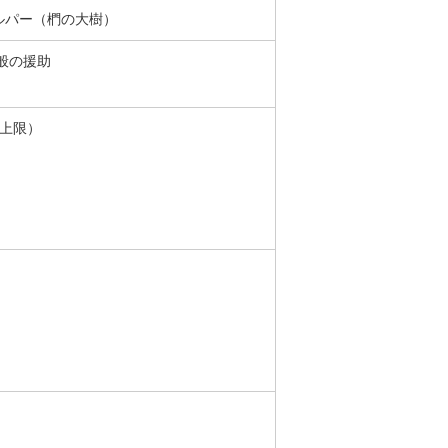
ルパー（椚の大樹）
般の援助
を上限）