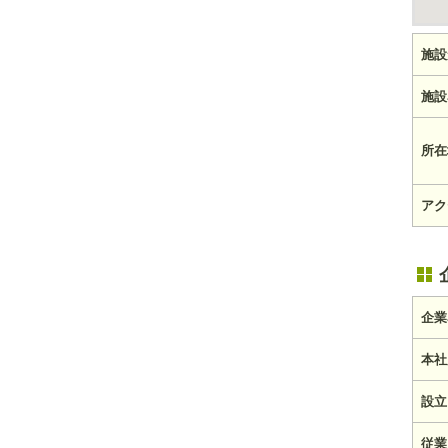
施設
施設
所在
アク
企業
本社
設立
従業