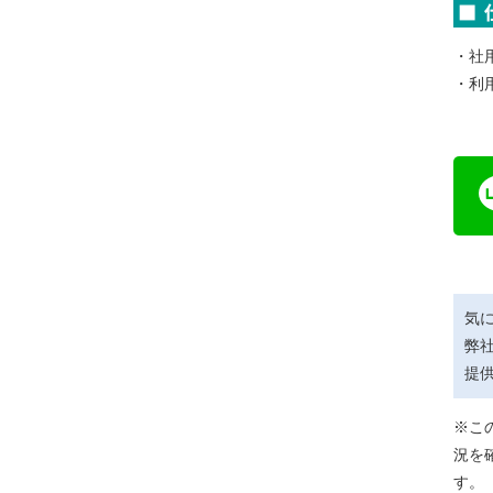
・社
・利
気
弊
提
※こ
況を
す。