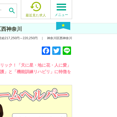


メニュー
最近見た求人
区西神奈川
217,250円～220,250円 ｜ 神奈川区西神奈川
F
F
F
T
T
T
Li
Li
Li
a
a
a
wi
wi
wi
n
n
n
c
c
c
tt
tt
tt
e
e
e
クリック！「天に星・地に花・人に愛」
介護」と「機能訓練リハビリ」に特徴を
e
e
e
er
er
er
b
b
b
o
o
o
o
o
o
k
k
k