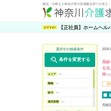
横浜・川崎など神奈川県や首都圏近郊での求人
【正社員】ホームヘルパー
選択中の検索条件
2026

条件を変更する
高給
を法
持っ
---
エリア
---
職種
正
---
給与
---
雇用形態
月給2
---
サービス形態