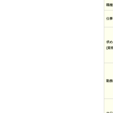
職種
仕事
求め
(資
勤務