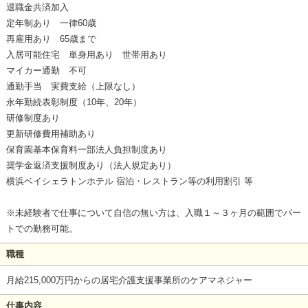
退職金共済加入
定年制あり 一律60歳
再雇用あり 65歳まで
入居可能住宅 単身用あり 世帯用あり
マイカー通勤 不可
通勤手当 実費支給（上限なし）
永年勤続表彰制度（10年、20年）
研修制度あり
更新研修費用補助あり
保育園基本保育料一部法人負担制度あり
奨学金返済支援制度あり（法人規定あり）
横浜ベイシェラトンホテル 宿泊・レストラン等の利用割引 等
※未経験者で仕事について自信の無い方は、入職１～３ヶ月の範囲でパー
トでの勤務可能。
職種
月給215,000万円からの居宅介護支援事業所のケアマネジャー
仕事内容