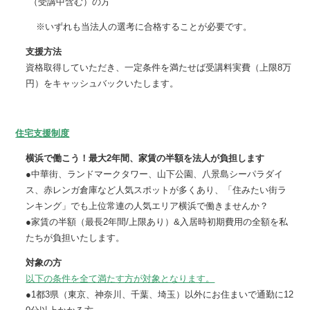
（受講中含む）の方
※いずれも当法人の選考に合格することが必要です。
支援方法
資格取得していただき、一定条件を満たせば受講料実費（上限8万
円）をキャッシュバックいたします。
住宅支援制度
横浜で働こう！最大2年間、家賃の半額を法人が負担します
●中華街、ランドマークタワー、山下公園、八景島シーパラダイ
ス、赤レンガ倉庫など人気スポットが多くあり、「住みたい街ラ
ンキング」でも上位常連の人気エリア横浜で働きませんか？
●家賃の半額（最長2年間/上限あり）&入居時初期費用の全額を私
たちが負担いたします。
対象の方
以下の条件を全て満たす方が対象となります。
●1都3県（東京、神奈川、千葉、埼玉）以外にお住まいで通勤に12