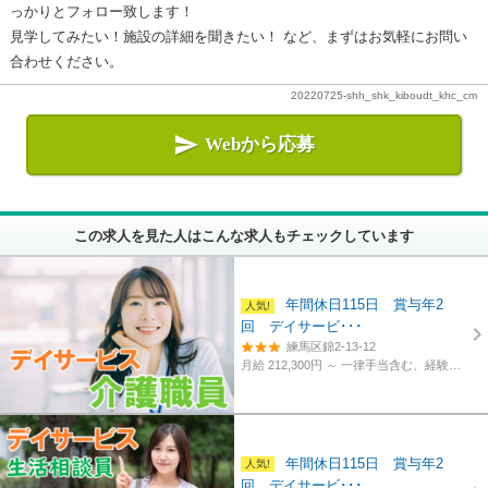
っかりとフォロー致します！
見学してみたい！施設の詳細を聞きたい！ など、まずはお気軽にお問い
合わせください。
20220725-shh_shk_kiboudt_khc_cm

Webから応募
この求人を見た人はこんな求人もチェックしています
年間休日115日 賞与年2
回 デイサービ･･･
練馬区錦2-13-12
月給 212,300円 ～
一律手当含む、経験・資格考慮
年間休日115日 賞与年2
回 デイサービ･･･