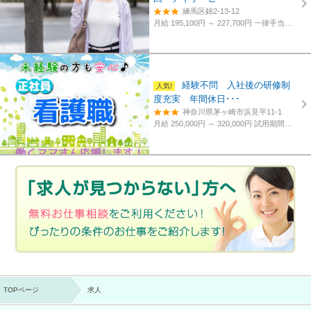
練馬区錦2-13-12
月給 195,100円 ～ 227,700円
一律手当含む、経験・資格考慮
経験不問 入社後の研修制
度充実 年間休日･･･
神奈川県茅ヶ崎市浜見平11-1
月給 250,000円 ～ 320,000円
試用期間あり。3カ月～4カ月。
TOPページ
求人