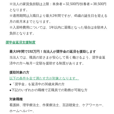
※法人の家賃負担額は上限：単身者＝32,500円/扶養者＝38,500円
となります。
※適用期間は入職日より最大2年間ですが、45歳の誕生日を迎える
月の前月末までとなります。
※入居時費用については、1年以内に退職となった場合は全額本人
負担となります。
奨学金返済支援制度
最大8年間で192万円！当法人が奨学金の返済を援助します
当法人では、職員の皆さまが安心して長く働けるよう、奨学金返
済中の方へ毎月一定額を援助する制度があります。
援助対象の方
以下の条件を全て満たす方が対象となります。
●「奨学金」を返済中の30歳未満の方
●下記のいずれかの職種で正職員での勤務が可能な方
対象職種
看護師、理学療法士、作業療法士、言語聴覚士、ケアワーカー、
ホームヘルパー、