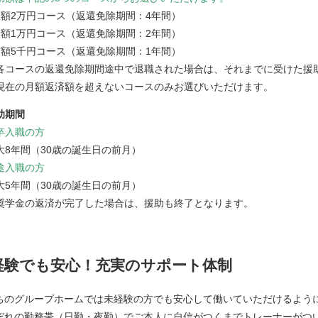
月額2万円コース（返還免除期間：4年間）
月額1万円コース（返還免除期間：2年間）
月額5千円コース（返還免除期間：1年間）
各コースの返還免除期間途中で退職された場合は、それまでに受けた援
現在の月額返済額を超えないコースのみお選びいただけます。
助期間
卒入職の方
大8年間（30歳の誕生日の前月）
途入職の方
大5年間（30歳の誕生日の前月）
奨学金の返済が完了した場合は、援助も終了となります。
経験でも安心！充実のサポート体制
ちのグループホームでは未経験の方でも安心して働いていただけるよう
ぞれの勤務帯（日勤・夜勤）でご本人に自信がつくまでトレーナーがつい