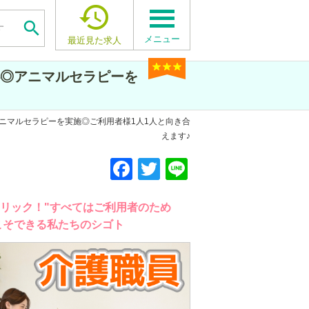


メニュー
最近見た求人
◎アニマルセラピーを
ニマルセラピーを実施◎ご利用者様1人1人と向き合
えます♪
F
F
F
T
T
T
Li
Li
Li
a
a
a
wi
wi
wi
n
n
n
c
c
c
tt
tt
tt
e
e
e
クリック！"すべてはご利用者のため
こそできる私たちのシゴト
e
e
e
er
er
er
b
b
b
o
o
o
o
o
o