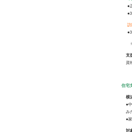
●
●
訪
●
支
資
住宅
横
●
み
●
対