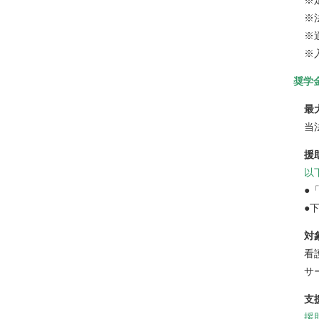
※
※
※
奨学
最
当
援
以
●
●
対
看
サ
支
援