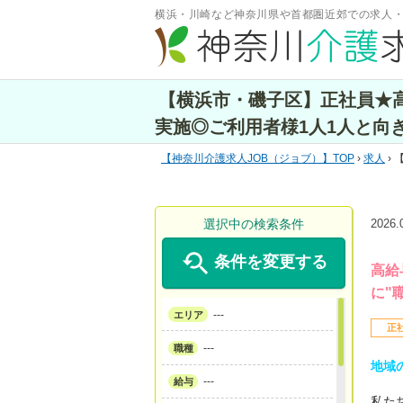
横浜・川崎など神奈川県や首都圏近郊での求人
【横浜市・磯子区】正社員★
実施◎ご利用者様1人1人と向
神奈川介護求人JOB（ジョブ）
TOP
›
求人
›
選択中の検索条件
2026

条件を変更する
高給
に"
---
エリア
正
---
職種
地域
---
給与
私た