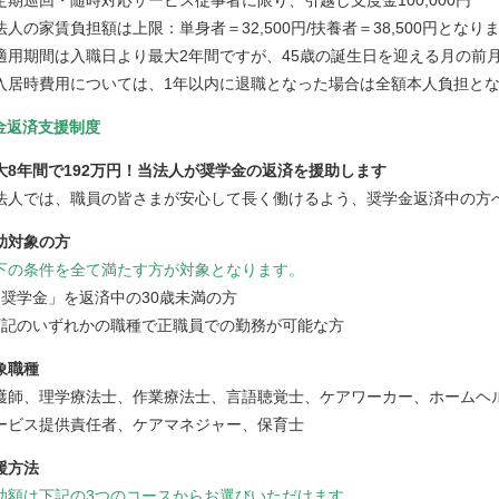
法人の家賃負担額は上限：単身者＝32,500円/扶養者＝38,500円となり
適用期間は入職日より最大2年間ですが、45歳の誕生日を迎える月の前
入居時費用については、1年以内に退職となった場合は全額本人負担と
金返済支援制度
大8年間で192万円！当法人が奨学金の返済を援助します
法人では、職員の皆さまが安心して長く働けるよう、奨学金返済中の方
助対象の方
下の条件を全て満たす方が対象となります。
「奨学金」を返済中の30歳未満の方
下記のいずれかの職種で正職員での勤務が可能な方
象職種
護師、理学療法士、作業療法士、言語聴覚士、ケアワーカー、ホームヘ
ービス提供責任者、ケアマネジャー、保育士
援方法
助額は下記の3つのコースからお選びいただけます。