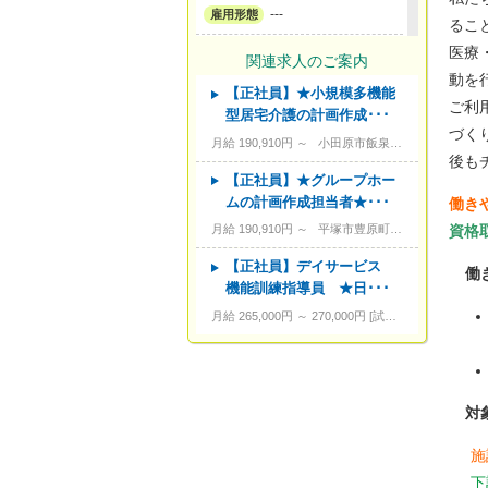
---
雇用形態
るこ
医療
---
サービス形態
関連求人のご案内
動を
【正社員】★小規模多機能
---
資格
ご利
型居宅介護の計画作成･･･
づく
---
こだわり条件
月給 190,910円 ～
小田原市飯泉1070-1
後も
---
キーワード
【正社員】★グループホー
ムの計画作成担当者★･･･
働き
資格
月給 190,910円 ～
平塚市豊原町14-17
【正社員】デイサービス
働
機能訓練指導員 ★日･･･
月給 265,000円 ～ 270,000円
試用期間あり。3カ月～4カ月。柔道整復師の方の場合は216,000円～
対
施
下