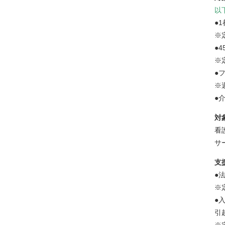
以
●
※
●
※
●
※
●
対
看
サ
支
●
※
●
引
※