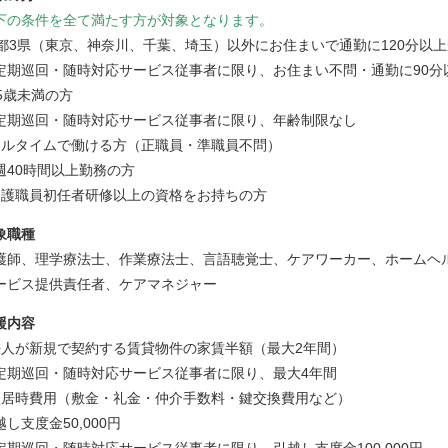
下の条件を全て満たす方が対象となります。
1都3県（東京、神奈川、千葉、埼玉）以外にお住まいで通勤に120分以
定期巡回・随時対応サービス従事者に限り、お住まい不問・通勤に90分
45歳未満の方
定期巡回・随時対応サービス従事者に限り、年齢制限なし
フルタイムで働ける方（正職員・準職員不問）
週40時間以上勤務の方
介護職員初任者研修以上の資格をお持ちの方
象職種
護師、理学療法士、作業療法士、言語聴覚士、ケアワーカー、ホームヘ
ービス提供責任者、ケアマネジャー
援内容
法人が新規で契約する賃貸物件の家賃半額（最大2年間）
定期巡回・随時対応サービス従事者に限り、最大4年間
入居時費用（敷金・礼金・仲介手数料・鍵交換費用など）
越し支度金50,000円
定期巡回・随時対応サービス従事者に限り、引越し支度金100,000円