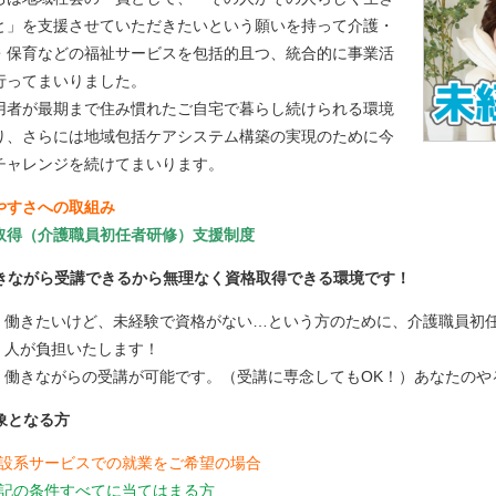
と」を支援させていただきたいという願いを持って介護・
・保育などの福祉サービスを包括的且つ、統合的に事業活
行ってまいりました。
用者が最期まで住み慣れたご自宅で暮らし続けられる環境
り、さらには地域包括ケアシステム構築の実現のために今
チャレンジを続けてまいります。
やすさへの取組み
取得（介護職員初任者研修）支援制度
きながら受講できるから無理なく資格取得できる環境です！
働きたいけど、未経験で資格がない…という方のために、介護職員初
常総市水海道諏訪町3366-1
人が負担いたします！
働きながらの受講が可能です。（受講に専念してもOK！）あなたのや
象となる方
設系サービスでの就業をご希望の場合
記の条件すべてに当てはまる方