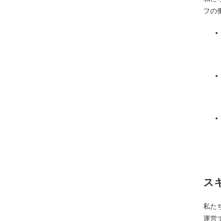
フの
ス
私た
運営