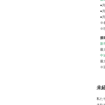
●
●
●
※
※
援
新
最
中
最
※
未
私た
それ