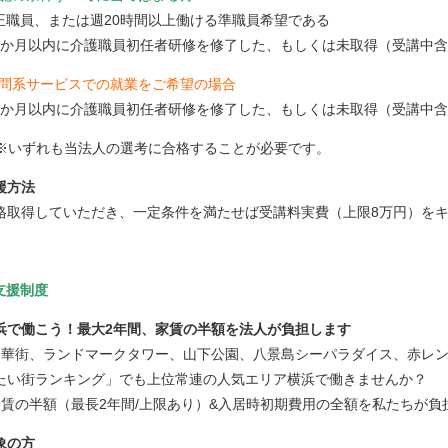
正職員、または週20時間以上働ける準職員希望である
3か月以内に介護職員初任者研修を修了した、もしくは未取得（受講中
問系サービスでの就業をご希望の場合
3か月以内に介護職員初任者研修を修了した、もしくは未取得（受講中
※いずれも当法人の選考に合格することが必要です。
援方法
格取得していただき、一定条件を満たせば受講料実費（上限8万円）を
支援制度
浜で働こう！最大2年間、家賃の半額を法人が負担します
中華街、ランドマークタワー、山下公園、八景島シーパラダイス、赤レ
たい街ランキング」でも上位常連の人気エリア横浜で働きませんか？
家賃の半額（最長2年間/上限あり）&入居時初期費用の全額を私たちが負
象の方