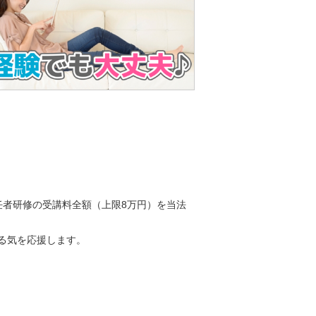
k
k
k
任者研修の受講料全額（上限8万円）を当法
る気を応援します。