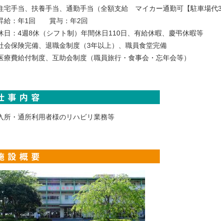
住宅手当、扶養手当、通勤手当（全額支給 マイカー通勤可【駐車場代3,0
昇給：年1回 賞与：年2回
休日：4週8休（シフト制）年間休日110日、有給休暇、慶弔休暇等
社会保険完備、退職金制度（3年以上）、職員食堂完備
医療費給付制度、互助会制度（職員旅行・食事会・忘年会等）
入所・通所利用者様のリハビリ業務等