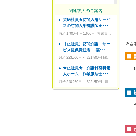
---
サービス形態
関連求人のご案内
契約社員★訪問入浴サービ
---
資格
スの訪問入浴看護師★･･･
---
こだわり条件
時給 1,900円 ～ 1,950円
横須賀市根岸町5-20-16
---
キーワード
※基
【正社員】訪問介護 サー
ビス提供責任者 福･･･
月給 223,500円 ～ 271,500円
試用期間あり。3カ月～4カ月。
★正社員★ 介護付有料老
人ホーム 作業療法士･･･
月給 240,250円 ～ 302,250円
川崎市宮前区野川本町3-17-10