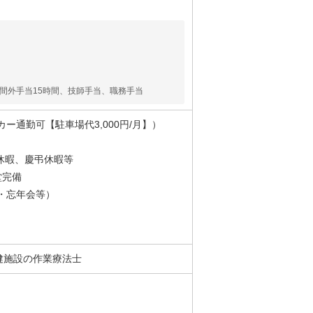
間外手当15時間、技師手当、職務手当
通勤可【駐車場代3,000円/月】）
給休暇、慶弔休暇等
堂完備
・忘年会等）
健施設の作業療法士