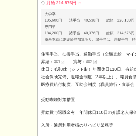
月給 214,576円 ～
大学卒
185,600円 諸手当 40,538円 総額 226,138円
専門卒
184,200円 諸手当 40,376円 総額 214,576円
※基本給に別途経歴加算あり。諸手当は、調整手当、時
住宅手当、扶養手当、通勤手当（全額支給 マイカー
昇給：年1回 賞与：年2回
休日：4週8休（シフト制）年間休日110日、有
社会保険完備、退職金制度（3年以上）、職員食
医療費給付制度、互助会制度（職員旅行・食事会
受動喫煙対策措置
昇給賞与退職金有 年間休日110日の介護老人保
入所・通所利用者様のリハビリ業務等