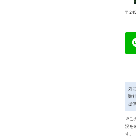
〒24
気
弊
提
※こ
況を
す。