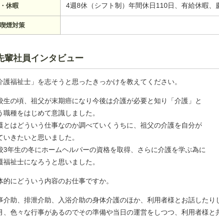
4週8休（シフト制）年間休日110日、有給休暇、
・休暇
喫煙対策
先輩社員インタビュー
介護福祉士」を志そうと思ったきっかけを教えてください。
校生の頃、祖父が末期癌になり今後は介護が必要と知り「介護」と
う職種をはじめて意識しました。
護とはどういう仕事なのか調べていくうちに、祖父の介護を自分が
ていきたいと思いました。
校3年生の冬にホームヘルパーの資格を取得、さらに介護を学ぶ為に
護福祉士になろうと思いました。
体的にどういう内容のお仕事ですか。
事介助、排泄介助、入浴介助の身体介護のほか、利用者様とお話したり
月、色々な行事があるのでその準備や当日の運営をしつつ、利用者様と