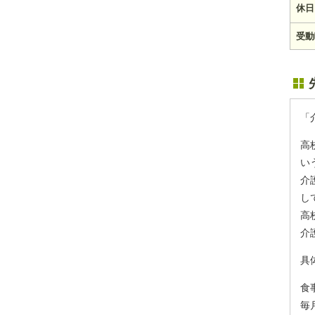
休日
受動
「
高
い
介
し
高
介
具
食
毎