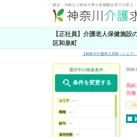
横浜・川崎など神奈川県や首都圏近郊での求人
【正社員】介護老人保健施設の
区和泉町
神奈川介護求人JOB（ジョブ）
選択中の検索条件
2026

条件を変更する
高給
完備
---
エリア
正
---
職種
---
給与
---
雇用形態