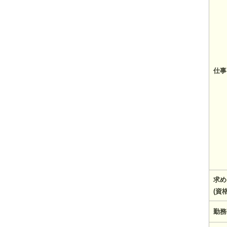
仕事
求め
(資
勤務