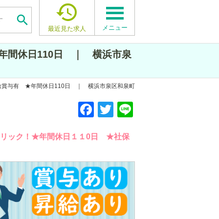


メニュー
最近見た求人
間休日110日 ｜ 横浜市泉
給賞与有 ★年間休日110日 ｜ 横浜市泉区和泉町
F
F
F
T
T
T
Li
Li
Li
a
a
a
wi
wi
wi
n
n
n
c
c
c
tt
tt
tt
e
e
e
クリック！★年間休日１１0日 ★社保
e
e
e
er
er
er
b
b
b
o
o
o
o
o
o
k
k
k