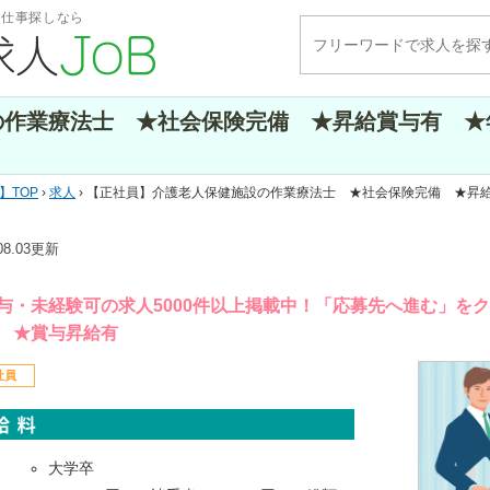
・仕事探しなら
作業療法士 ★社会保険完備 ★昇給賞与有 ★年
TOP
›
求人
› 【正社員】介護老人保健施設の作業療法士 ★社会保険完備 ★昇
.08.03更新
与・未経験可の求人5000件以上掲載中！「応募先へ進む」を
 ★賞与昇給有
社員
大学卒