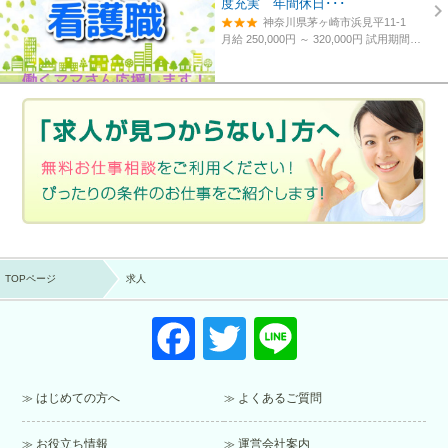
度充実 年間休日･･･
神奈川県茅ヶ崎市浜見平11-1
月給 250,000円 ～ 320,000円
試用期間あり。3カ月～4カ月。
TOPページ
求人
F
T
Li
a
wi
n
c
tt
e
はじめての方へ
よくあるご質問
e
er
お役立ち情報
運営会社案内