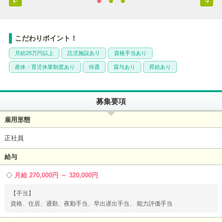


こだわりポイント！
月給25万円以上
託児施設あり
資格手当あり
産休・育児休業制度あり
待遇
賞与あり
昇給あり
募集要項
雇用形態
正社員
給与
月給 270,000円 ～ 320,000円
【手当】
資格、住居、通勤、夜勤手当、早出遅出手当、 能力評価手当