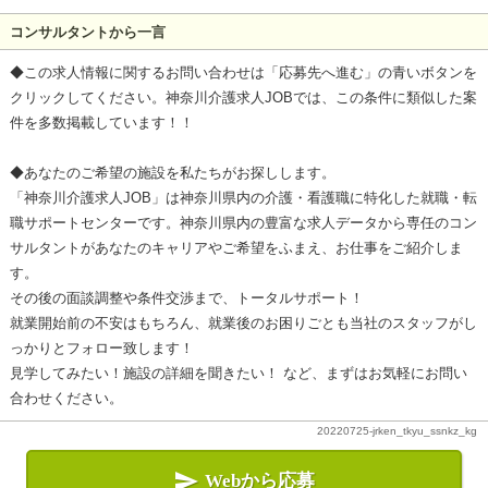
コンサルタントから一言
◆この求人情報に関するお問い合わせは「応募先へ進む」の青いボタンを
クリックしてください。神奈川介護求人JOBでは、この条件に類似した案
件を多数掲載しています！！
◆あなたのご希望の施設を私たちがお探しします。
「神奈川介護求人JOB」は神奈川県内の介護・看護職に特化した就職・転
職サポートセンターです。神奈川県内の豊富な求人データから専任のコン
サルタントがあなたのキャリアやご希望をふまえ、お仕事をご紹介しま
す。
その後の面談調整や条件交渉まで、トータルサポート！
就業開始前の不安はもちろん、就業後のお困りごとも当社のスタッフがし
っかりとフォロー致します！
見学してみたい！施設の詳細を聞きたい！ など、まずはお気軽にお問い
合わせください。
20220725-jrken_tkyu_ssnkz_kg

Webから応募