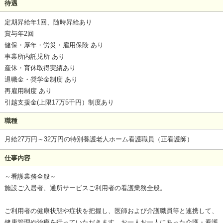
待遇
定期昇給年1回、随時昇給あり
賞与年2回
健保・厚年・労災・雇用保険 あり
事業所内託児所 あり
産休・育休取得実績あり
退職金・奨学金制度 あり
再雇用制度 あり
引越支援金(上限17万5千円）制度あり
職種
月給27万円～32万円の特別養護老人ホーム看護職員（正看護師）
仕事内容
～看護業務全般～
施設ご入居者、通所サービスご利用者の看護業務全般。
ご利用者の健康状態や症状を把握し、医師および介護職員等と連携して、
健康管理や治療を行っていただきます。お一人お一人にあった介護・看護