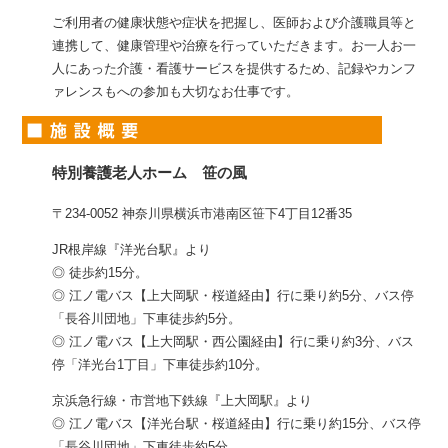
ご利用者の健康状態や症状を把握し、医師および介護職員等と
連携して、健康管理や治療を行っていただきます。お一人お一
人にあった介護・看護サービスを提供するため、記録やカンフ
ァレンスもへの参加も大切なお仕事です。
特別養護老人ホーム 笹の風
〒234-0052 神奈川県横浜市港南区笹下4丁目12番35
JR根岸線『洋光台駅』より
◎ 徒歩約15分。
◎ 江ノ電バス【上大岡駅・桜道経由】行に乗り約5分、バス停
「長谷川団地」下車徒歩約5分。
◎ 江ノ電バス【上大岡駅・西公園経由】行に乗り約3分、バス
停「洋光台1丁目」下車徒歩約10分。
京浜急行線・市営地下鉄線『上大岡駅』より
◎ 江ノ電バス【洋光台駅・桜道経由】行に乗り約15分、バス停
「長谷川団地」下車徒歩約5分。