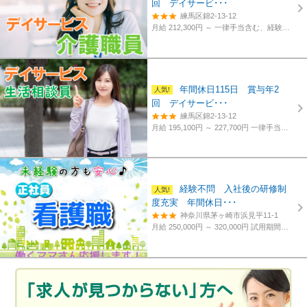
回 デイサービ･･･
練馬区錦2-13-12
月給 212,300円 ～
一律手当含む、経験・資格考慮
年間休日115日 賞与年2
回 デイサービ･･･
練馬区錦2-13-12
月給 195,100円 ～ 227,700円
一律手当含む、経験・資格考慮
経験不問 入社後の研修制
度充実 年間休日･･･
神奈川県茅ヶ崎市浜見平11-1
月給 250,000円 ～ 320,000円
試用期間あり。3カ月～4カ月。