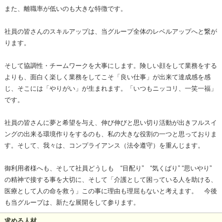
また、離職率が低いのも大きな特徴です。
社員の皆さんのスキルアップは、当グループ全体のレベルアップへと繋が
ります。
そして協調性・チームワークを大事にします。険しい顔をして業務をする
よりも、面白く楽しく業務をしてこそ「良い仕事」が出来て達成感を感
じ、そこには「やりがい」が生まれます。「いつもニッコリ、一笑一福」
です。
社員の皆さんに夢と希望を与え、伸び伸びと思い切り活動が出きフルスイ
ングの出来る環境作りをするのも、私の大きな役割の一つと思っておりま
す。そして、我々は、コンプライアンス（法令遵守）を重んじます。
御利用者様へも、そして社員どうしも “目配り” “気くばり” “思いやり”
の精神で接する事を大切に、そして「介護として困っている人を助ける、
医療として人の命を救う」この事に理由も理屈もないと考えます。 今後
も当グループは、新たな展開をして参ります。
求める人材