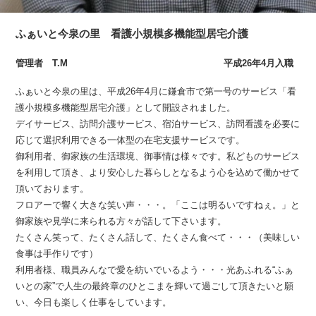
ふぁいと今泉の里 看護小規模多機能型居宅介護
管理者 T.M 平成26年4月入職
ふぁいと今泉の里は、平成26年4月に鎌倉市で第一号のサービス「看
護小規模多機能型居宅介護」として開設されました。
デイサービス、訪問介護サービス、宿泊サービス、訪問看護を必要に
応じて選択利用できる一体型の在宅支援サービスです。
御利用者、御家族の生活環境、御事情は様々です。私どものサービス
を利用して頂き、より安心した暮らしとなるよう心を込めて働かせて
頂いております。
フロアーで響く大きな笑い声・・・。「ここは明るいですねぇ。」と
御家族や見学に来られる方々が話して下さいます。
たくさん笑って、たくさん話して、たくさん食べて・・・（美味しい
食事は手作りです）
利用者様、職員みんなで愛を紡いでいるよう・・・光あふれる“ふぁ
いとの家”で人生の最終章のひとこまを輝いて過ごして頂きたいと願
い、今日も楽しく仕事をしています。