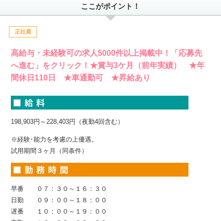
ここがポイント！
正社員
高給与・未経験可の求人5000件以上掲載中！「応募先
へ進む」をクリック！★賞与3ケ月（前年実績） ★年
間休日110日 ★車通勤可 ★昇給あり
198,903円～228,403円（夜勤4回含む）
※経験･能力を考慮の上優遇。
試用期間３ヶ月（同条件）
早番 ０７：３０～１６：３０
日勤 ０９：００～１８：００
遅番 １０：００～１９：００