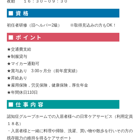
夜勤 １６：３０～０９：３０
初任者研修（旧ヘルパー2級） ※取得見込みの方もOK！
★交通費支給
★制服貸与
★マイカー通勤可
★賞与あり 3.00ヶ月分（前年度実績）
★昇給あり
★雇用保険，労災保険，健康保険，厚生年金
★年間休日110日
認知症グループホームでの入居者様への日常ケアサービス（利用定員
１８名）
・入居者様と一緒に料理や掃除、洗濯、買い物や散歩を行いその方の
残存能力の維持を得るケアサポート