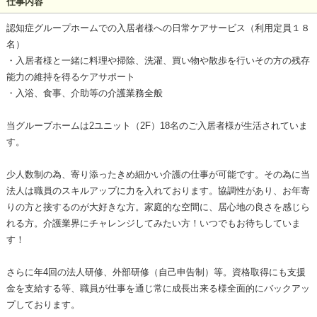
仕事内容
認知症グループホームでの入居者様への日常ケアサービス（利用定員１８
名）
・入居者様と一緒に料理や掃除、洗濯、買い物や散歩を行いその方の残存
能力の維持を得るケアサポート
・入浴、食事、介助等の介護業務全般
当グループホームは2ユニット（2F）18名のご入居者様が生活されていま
す。
少人数制の為、寄り添ったきめ細かい介護の仕事が可能です。その為に当
法人は職員のスキルアップに力を入れております。協調性があり、お年寄
りの方と接するのが大好きな方。家庭的な空間に、居心地の良さを感じら
れる方。介護業界にチャレンジしてみたい方！いつでもお待ちしていま
す！
さらに年4回の法人研修、外部研修（自己申告制）等。資格取得にも支援
金を支給する等、職員が仕事を通じ常に成長出来る様全面的にバックアッ
プしております。