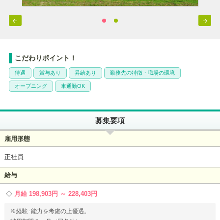


こだわりポイント！
待遇
賞与あり
昇給あり
勤務先の特徴・職場の環境
オープニング
車通勤OK
募集要項
雇用形態
正社員
給与
月給 198,903円 ～ 228,403円
※経験･能力を考慮の上優遇。