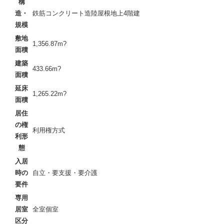
構
造・
鉄筋コンクリート造陸屋根地上4階建
規模
敷地
1,356.87m?
面積
建築
433.66m?
面積
延床
1,265.22m?
面積
居住
の権
利用権方式
利形
態
入居
時の
自立・要支援・要介護
要件
専用
居室
全室個室
区分