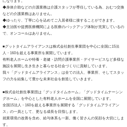
になります。
◆身体介助などの介護業務は介護スタッフが専任している為、おむつ交換
などの介護業務はありません。
◆ゆったり、丁寧に心を込めてご入居者様に接することができます。
◆主治医や提携医療機関による医療のバックアップ体制が充実しているの
で、オンコールはありません。
■グットタイムアライアンスは株式会社創生事業団を中心に全国に15法
人・160を超える事業所を展開しています。
有料老人ホームや特養・老健・訪問介護事業所・デイサービスなど多様な
施設を展開し生き生きと暮らせる社会づくりに貢献しています。
我々「グッドタイムアライアンス」は全ての法人、事業所、そしてスタッ
フの力を結集して豊かな未来社会を創造していきます。
■株式会社創生事業団は「グッドタイムホーム」「グッドタイムナーシン
グホーム」を中心とした有料老人ホームを全国に展開しています。
全国15法人・160を超える事業所を展開する「グッドタイムアライアン
ス」の一員として、更なる成長を目指します。
就業環境の改善を含め、給与体系も一新。働く皆さんの笑顔を大切にしま
す。