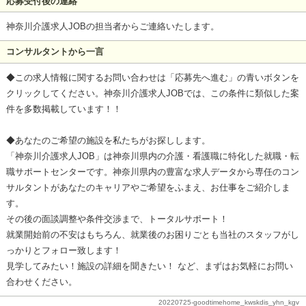
応募受付後の連絡
神奈川介護求人JOBの担当者からご連絡いたします。
コンサルタントから一言
◆この求人情報に関するお問い合わせは「応募先へ進む」の青いボタンを
クリックしてください。神奈川介護求人JOBでは、この条件に類似した案
件を多数掲載しています！！
◆あなたのご希望の施設を私たちがお探しします。
「神奈川介護求人JOB」は神奈川県内の介護・看護職に特化した就職・転
職サポートセンターです。神奈川県内の豊富な求人データから専任のコン
サルタントがあなたのキャリアやご希望をふまえ、お仕事をご紹介しま
す。
その後の面談調整や条件交渉まで、トータルサポート！
就業開始前の不安はもちろん、就業後のお困りごとも当社のスタッフがし
っかりとフォロー致します！
見学してみたい！施設の詳細を聞きたい！ など、まずはお気軽にお問い
合わせください。
20220725-goodtimehome_kwskdis_yhn_kgv