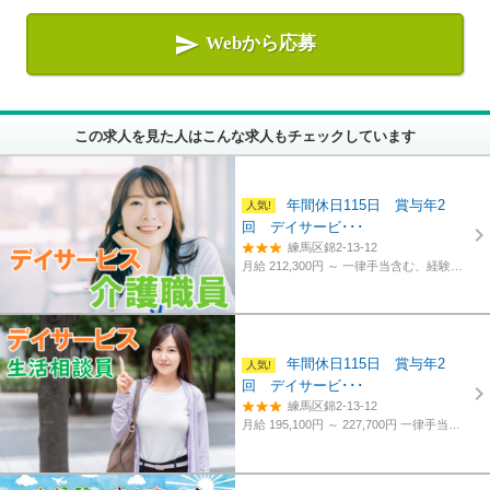

Webから応募
この求人を見た人はこんな求人もチェックしています
年間休日115日 賞与年2
回 デイサービ･･･
練馬区錦2-13-12
月給 212,300円 ～
一律手当含む、経験・資格考慮
年間休日115日 賞与年2
回 デイサービ･･･
練馬区錦2-13-12
月給 195,100円 ～ 227,700円
一律手当含む、経験・資格考慮