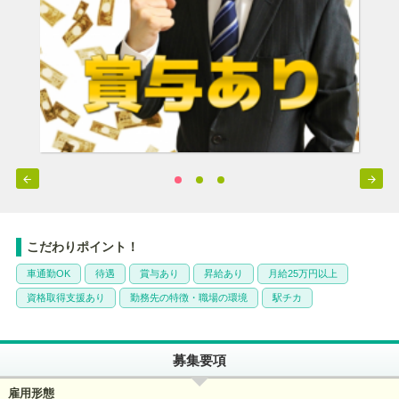


こだわりポイント！
車通勤OK
待遇
賞与あり
昇給あり
月給25万円以上
資格取得支援あり
勤務先の特徴・職場の環境
駅チカ
募集要項
雇用形態