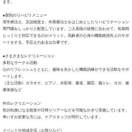
ます。
●個別のリハビリメニュー
理学療法士、言語聴覚士、作業療法士をはじめとしたリハビリテーション
専門職をしっかりと配置しています。ご入居様の状態に合わせて、長期間
じっくりと対応できるのがメリット。高齢者の心身の機能維持向上のサポ
ートをする、手応えのあるお仕事です。
●さまざまなレクリエーション
多彩なサークル活動
心のリフレッシュとともに、趣味を生かした機能訓練ができる活動をサポ
ートします。
（主な活動）カラオケ、ピアノ、水彩画、書道、園芸、脳トレ、ヨガ、健
康体操など
外出レクリエーション
気分転換になる散策や日帰りツアーなどを可能なかぎり実施しています。
車いすが必要な方には、ケアスタッフが同行しています。
イベントや地域交流（お祭りなど）