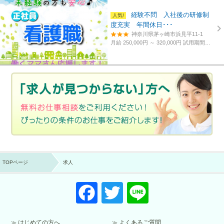
経験不問 入社後の研修制
度充実 年間休日･･･
神奈川県茅ヶ崎市浜見平11-1
月給 250,000円 ～ 320,000円
試用期間あり。3カ月～4カ月。
TOPページ
求人
F
T
Li
a
wi
n
c
tt
e
はじめての方へ
よくあるご質問