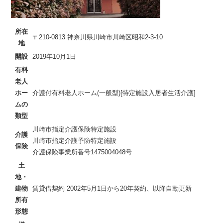
所在
〒210-0813 神奈川県川崎市川崎区昭和2-3-10
地
開設
2019年10月1日
有料
老人
ホー
介護付有料老人ホーム(一般型)[特定施設入居者生活介護]
ムの
類型
川崎市指定介護保険特定施設
介護
川崎市指定介護予防特定施設
保険
介護保険事業所番号1475004048号
土
地・
建物
賃貸借契約 2002年5月1日から20年契約、以降自動更新
所有
形態