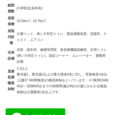
総部
計40室(定員40名)
屋数
居室
10.69m?～14.76m?
面積
居室
介護ベッド、車いす対応トイレ、緊急通報装置、洗面所、チ
内設
ェスト、エアコン
備
浴室、脱衣室、健康管理室、食堂兼機能訓練室、共用トイレ
共用
(車いす対応トイレ)、談話コーナー、エレベーター、避難用
設備
設備
3:1以上
直接
要支援1、要支援2および要介護者3名に対し、常勤換算1名以
処遇
上(週37.5時間換算)の職員体制をとっています。※?夜間(16時
職員
45分～翌9時45分までの時間帯)最少時の介護にかかわる職員
体制
体制は介護職員1名以上です。