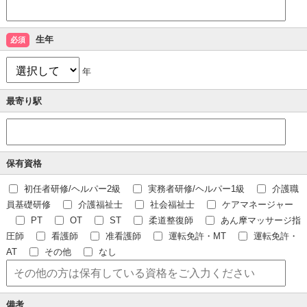
生年
必須
年
最寄り駅
保有資格
初任者研修/ヘルパー2級
実務者研修/ヘルパー1級
介護職
員基礎研修
介護福祉士
社会福祉士
ケアマネージャー
PT
OT
ST
柔道整復師
あん摩マッサージ指
圧師
看護師
准看護師
運転免許・MT
運転免許・
AT
その他
なし
備考