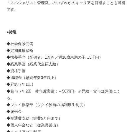
「スペシャリスト管理職」のいずれかのキャリアを目指すことも可能
です。
●待遇
◆社会保険完備
◆定期健康診断
◆扶養手当（配偶者…1万円／満18歳未満の子…5千円）
◆残業手当（残業代全額支給）
◆資格手当
◆退職金（勤続年数3年以上）
◆昇給（年1回）
◆賞与（年2回 昨年度実績：～50万円）※昇給・賞与は評価によ
る。
◆ツクイ倶楽部（ツクイ独自の福利厚生制度）
◆慶弔金
◆交通費支給（実費5万円まで）
◆個人年金など（従業員拠出）
◆キャリアパス制度