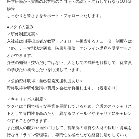
座学研修から実際のお客様のご自宅への訪問へ同行して行なうOJT研
修等、
しっかりと皆さまをサポート・フォローいたします。
●ツクイの強み
＜研修制度充実＞
入社後は指導担当者が教育・フォローを担当するチューター制度をは
じめ、テーマ別法定研修、階層別研修、オンライン講座を受講するこ
とができます。
介護の知識・技術だけではない、人としての成長を目指して、従業員
の学びたい成長したいを応援しています。
＜公的資格取得・自己啓発支援制度あり＞
資格取得や研修受講の費用を会社が負担します。（規定あり）
＜キャリアパス制度＞
ツクイは全国で様々な事業を展開しているため、介護のスペシャリス
トとして専門性を高めたり、異なるフィールドやキャリアにチャレン
ジすることができます。
また個人の能力や適性に応じて、営業所の運営や人財の採用・育成を
行なう「ライン管理職」、専門性を極めながら経営に活かしていく