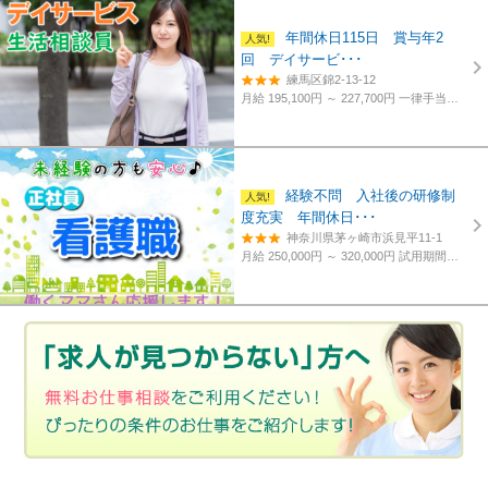
年間休日115日 賞与年2
回 デイサービ･･･
練馬区錦2-13-12
月給 195,100円 ～ 227,700円
一律手当含む、経験・資格考慮
経験不問 入社後の研修制
度充実 年間休日･･･
神奈川県茅ヶ崎市浜見平11-1
月給 250,000円 ～ 320,000円
試用期間あり。3カ月～4カ月。