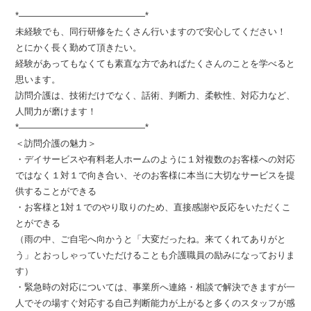
*――――――――――――――*
未経験でも、同行研修をたくさん行いますので安心してください！
とにかく長く勤めて頂きたい。
経験があってもなくても素直な方であればたくさんのことを学べると
思います。
訪問介護は、技術だけでなく、話術、判断力、柔軟性、対応力など、
人間力が磨けます！
*――――――――――――――*
＜訪問介護の魅力＞
・デイサービスや有料老人ホームのように１対複数のお客様への対応
ではなく１対１で向き合い、そのお客様に本当に大切なサービスを提
供することができる
・お客様と1対１でのやり取りのため、直接感謝や反応をいただくこ
とができる
（雨の中、ご自宅へ向かうと「大変だったね。来てくれてありがと
う」とおっしゃっていただけることも介護職員の励みになっておりま
す）
・緊急時の対応については、事業所へ連絡・相談で解決できますが一
人でその場すぐ対応する自己判断能力が上がると多くのスタッフが感