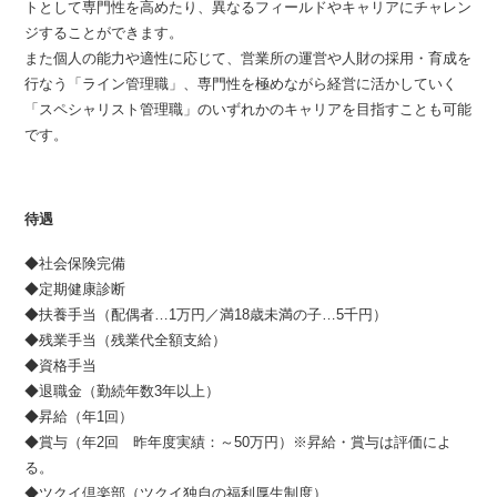
トとして専門性を高めたり、異なるフィールドやキャリアにチャレン
ジすることができます。
また個人の能力や適性に応じて、営業所の運営や人財の採用・育成を
行なう「ライン管理職」、専門性を極めながら経営に活かしていく
「スペシャリスト管理職」のいずれかのキャリアを目指すことも可能
です。
待遇
◆社会保険完備
◆定期健康診断
◆扶養手当（配偶者…1万円／満18歳未満の子…5千円）
◆残業手当（残業代全額支給）
◆資格手当
◆退職金（勤続年数3年以上）
◆昇給（年1回）
◆賞与（年2回 昨年度実績：～50万円）※昇給・賞与は評価によ
る。
◆ツクイ倶楽部（ツクイ独自の福利厚生制度）