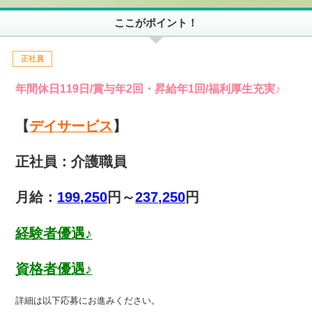
ここがポイント！
正社員
年間休日119日/賞与年2回・昇給年1回/福利厚生充実♪
【
デイサービス
】
正社員：介護職員
月給：
199,250
円～
237,250
円
経験者優遇♪
資格者優遇♪
詳細は以下応募にお進みください。