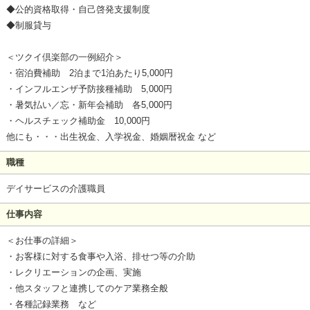
◆公的資格取得・自己啓発支援制度
◆制服貸与
＜ツクイ倶楽部の一例紹介＞
・宿泊費補助 2泊まで1泊あたり5,000円
・インフルエンザ予防接種補助 5,000円
・暑気払い／忘・新年会補助 各5,000円
・ヘルスチェック補助金 10,000円
他にも・・・出生祝金、入学祝金、婚姻暦祝金 など
職種
デイサービスの介護職員
仕事内容
＜お仕事の詳細＞
・お客様に対する食事や入浴、排せつ等の介助
・レクリエーションの企画、実施
・他スタッフと連携してのケア業務全般
・各種記録業務 など