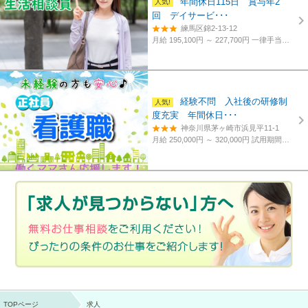
年間休日115日 賞与年2
回 デイサービ･･･
練馬区錦2-13-12
月給 195,100円 ～ 227,700円
一律手当含む、経験・資格考慮
経験不問 入社後の研修制
度充実 年間休日･･･
神奈川県茅ヶ崎市浜見平11-1
月給 250,000円 ～ 320,000円
試用期間あり。3カ月～4カ月。
TOPページ
求人