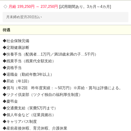
月給 199,250円 ～ 237,250円
試用期間あり。3カ月～4カ月
月末締め翌月20日払い
待遇
◆社会保険完備
◆定期健康診断
◆扶養手当（配偶者…1万円／満18歳未満の子…5千円）
◆残業手当（残業代全額支給）
◆資格手当
◆退職金（勤続年数3年以上）
◆昇給（年1回）
◆賞与（年2回 昨年度実績：～50万円）※昇給・賞与は評価による。
◆ツクイ倶楽部（ツクイ独自の福利厚生制度）
◆慶弔金
◆交通費支給（実費5万円まで）
◆個人年金など（従業員拠出）
◆キャリアパス制度
◆産前産後休暇、育児休暇、介護休業