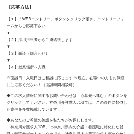
【応募方法】
【１】「WEBエントリー」ボタンをクリック頂き、エントリーフォ
ームからご応募下さい
▼
【２】採用担当者からご連絡致します
▼
【３】面談（顔合わせ）
▼
【４】就業場所へ入職
※面談日・入職日はご相談に応じます ※現在、在職中の方もお気軽
にご応募ください！（面談時間相談可）
◆この求人情報に関するお問い合わせは「応募先へ進む」のボタンを
クリックしてください。神奈川介護求人JOBでは、この条件に類似し
た案件を多数掲載しています！！
◆あなたのご希望の施設を私たちがお探しします。
「神奈川介護求人JOB」は神奈川県内の介護・看護職に特化した就
職・転職サポートセンターです。神奈川県内の豊富な求人データから