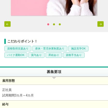


こだわりポイント！
資格取得支援あり
産休・育児休業制度あり
施設見学OK
バイク通勤OK
賞与あり
昇給あり
資格手当あり
募集要項
雇用形態
正社員
試用期間3カ月～4カ月
給与