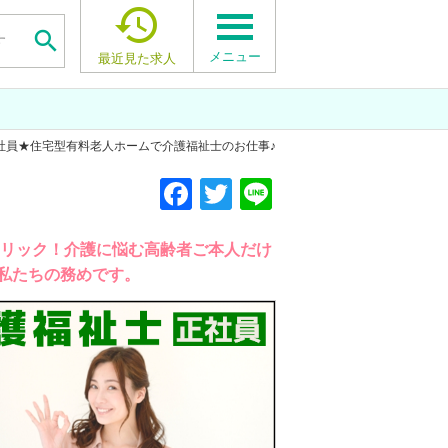


メニュー
最近見た求人
正社員★住宅型有料老人ホームで介護福祉士のお仕事♪
F
F
F
T
T
T
Li
Li
Li
a
a
a
wi
wi
wi
n
n
n
c
c
c
tt
tt
tt
e
e
e
クリック！介護に悩む高齢者ご本人だけ
私たちの務めです。
e
e
e
er
er
er
b
b
b
o
o
o
o
o
o
k
k
k