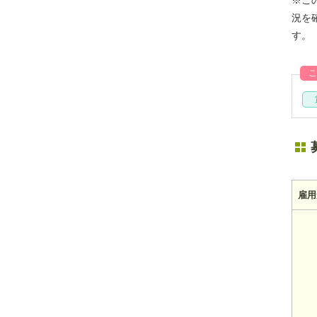
況を
す。
こ
雇用