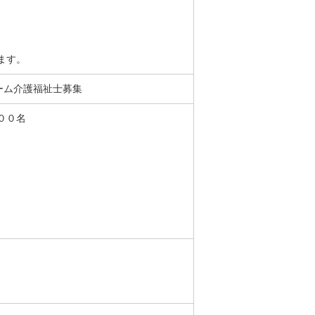
ます。
ーム介護福祉士募集
００名
）