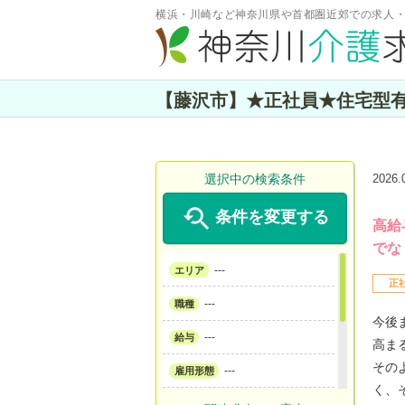
横浜・川崎など神奈川県や首都圏近郊での求人
【藤沢市】★正社員★住宅型有
選択中の検索条件
2026

条件を変更する
高給
でな
---
エリア
正
---
職種
今後
---
給与
高ま
その
---
雇用形態
く、
---
サービス形態