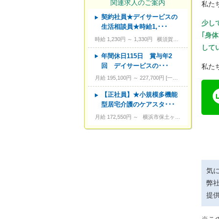
関連求人のご案内
私た
契約社員★デイサービスの
---
資格
少し
生活相談員★時給1,･･･
｢身
---
こだわり条件
時給 1,230円 ～ 1,330円
横須賀市長坂３－９－７
して
---
キーワード
年間休日115日 賞与年2
回 デイサービスの･･･
私た
月給 195,100円 ～ 227,700円
一律手当含む、経験・資格考慮
【正社員】★小規模多機能
型居宅介護のケアスタ･･･
月給 172,550円 ～
横浜市保土ヶ谷区岩間町 1-8-12
気
弊
提
※こ