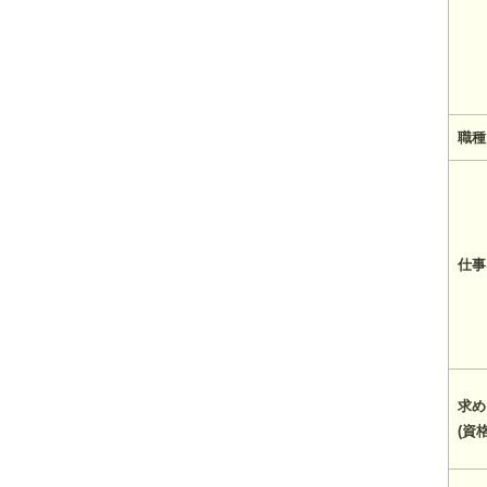
職種
仕事
求め
(資