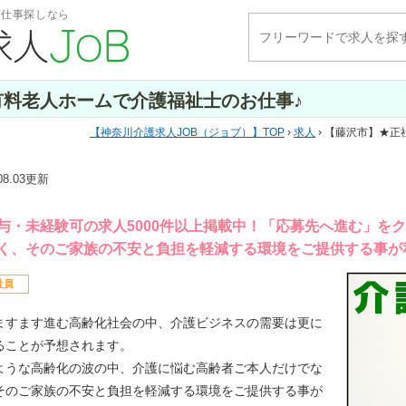
・仕事探しなら
料老人ホームで介護福祉士のお仕事♪
神奈川介護求人JOB（ジョブ）
TOP
›
求人
› 【藤沢市】★
.08.03更新
与・未経験可の求人5000件以上掲載中！「応募先へ進む」を
く、そのご家族の不安と負担を軽減する環境をご提供する事が
社員
ますます進む高齢化社会の中、介護ビジネスの需要は更に
ることが予想されます。
ような高齢化の波の中、介護に悩む高齢者ご本人だけでな
そのご家族の不安と負担を軽減する環境をご提供する事が