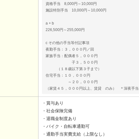
資格手当 8,000円～10,000円
施設特別手当 10,000円～10,000円
a + b
226,500円～255,000円
c その他の手当等付記事項
夜勤手当：３，０００円／回
家族手当：配偶者５，０００円
子３，５００円
（１８歳以下第３子まで）
住宅手当：１０，０００円
～２０，０００円
（家賃４５，０００円以上、賃貸 のみ） ＊深夜手当
・賞与あり
・社会保険完備
・退職金制度あり
・バイク・自転車通勤可
・通勤手当実費支給（上限なし）