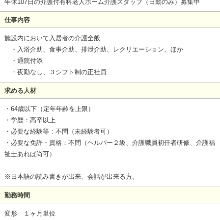
年休107日の介護付有料老人ホーム介護スタッフ（日勤のみ）募集中
仕事内容
施設内において入居者の介護全般
・入浴介助、食事介助、排泄介助、レクリエーション、ほか
・通院付添
・夜勤なし、３シフト制の正社員
求める人材
・64歳以下（定年年齢を上限）
・学歴：高卒以上
・必要な経験等：不問（未経験者可）
・必要な免許・資格：不問（ヘルパー２級、介護職員初任者研修、介護福
祉士あれば尚可）
※日本語の読み書きが出来、会話が出来る方。
勤務時間
変形 １ヶ月単位