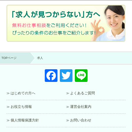
TOPページ
求人
F
T
Li
a
wi
n
c
tt
e
はじめての方へ
よくあるご質問
e
er
お役立ち情報
運営会社案内
b
o
個人情報保護方針
お問い合わせ
o