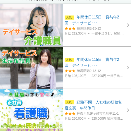
年間休日115日 賞与年2
回 デイサービ･･･
練馬区錦2-13-12
月給 212,300円 ～
一律手当含む、経験・資格考慮
年間休日115日 賞与年2
回 デイサービ･･･
練馬区錦2-13-12
月給 195,100円 ～ 227,700円
一律手当含む、経験・資格考慮
経験不問 入社後の研修制
度充実 年間休日･･･
神奈川県茅ヶ崎市浜見平11-1
月給 250,000円 ～ 320,000円
試用期間あり。3カ月～4カ月。